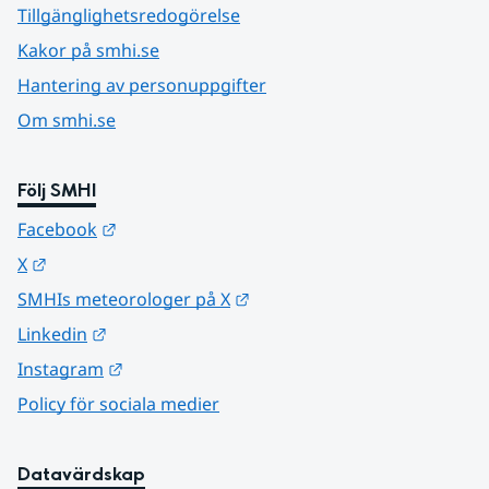
Tillgänglighetsredogörelse
Kakor på smhi.se
Hantering av personuppgifter
Om smhi.se
Följ SMHI
Länk till annan webbplats.
Facebook
Länk till annan webbplats.
X
Länk till annan webbplats.
SMHIs meteorologer på X
Länk till annan webbplats.
Linkedin
Länk till annan webbplats.
Instagram
Policy för sociala medier
Datavärdskap