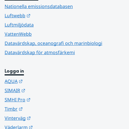
Nationella emissionsdatabasen
Länk till annan webbplats.
Luftwebb
Luftmiljödata
VattenWebb
Datavärdskap, oceanografi och marinbiologi
Datavärdskap för atmosfärkemi
Logga in
Länk till annan webbplats.
AQUA
Länk till annan webbplats.
SIMAIR
Länk till annan webbplats.
SMHI Pro
Länk till annan webbplats.
Timbr
Länk till annan webbplats.
Vinterväg
Länk till annan webbplats.
Väderlarm