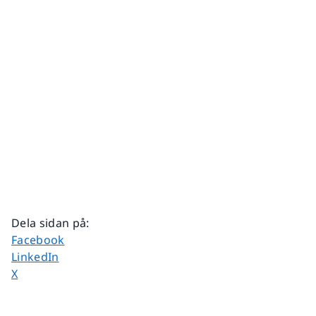
Dela sidan på
:
Dela sidan på
Facebook
Dela sidan på
LinkedIn
Dela sidan på
X