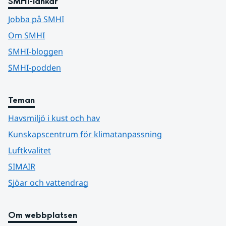
SMHI-länkar
Jobba på SMHI
Om SMHI
SMHI-bloggen
SMHI-podden
Teman
Havsmiljö i kust och hav
Kunskapscentrum för klimatanpassning
Luftkvalitet
SIMAIR
Sjöar och vattendrag
Om webbplatsen