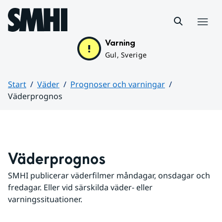
Hoppa till sidans innehåll
Meny
Varning
Gul, Sverige
Start
Väder
Prognoser och varningar
Väderprognos
Huvudinnehåll
Väderprognos
SMHI publicerar väderfilmer måndagar, onsdagar och 
fredagar. Eller vid särskilda väder- eller 
varningssituationer.