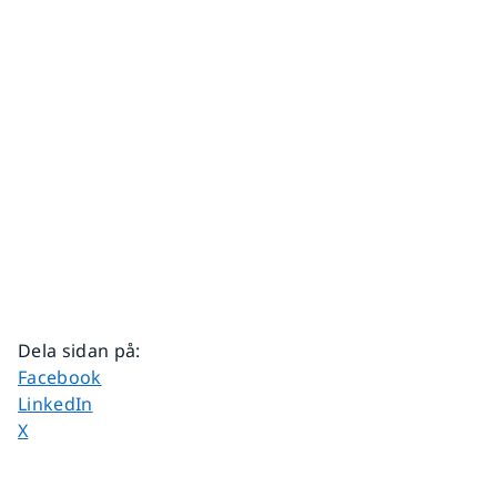
Dela sidan på
:
Dela sidan på
Facebook
Dela sidan på
LinkedIn
Dela sidan på
X