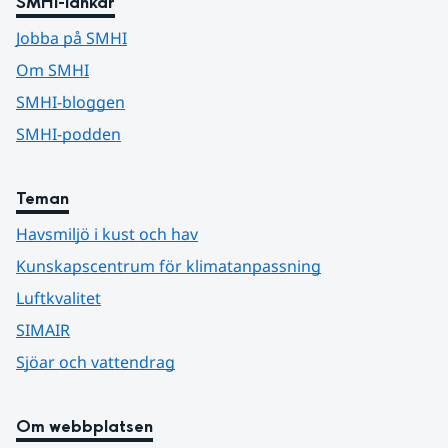
SMHI-länkar
Jobba på SMHI
Om SMHI
SMHI-bloggen
SMHI-podden
Teman
Havsmiljö i kust och hav
Kunskapscentrum för klimatanpassning
Luftkvalitet
SIMAIR
Sjöar och vattendrag
Om webbplatsen