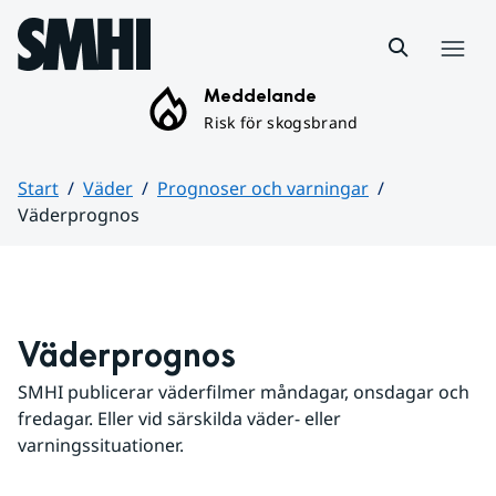
Hoppa till sidans innehåll
Meny
Meddelande
Risk för skogsbrand
Start
Väder
Prognoser och varningar
Väderprognos
Huvudinnehåll
Väderprognos
SMHI publicerar väderfilmer måndagar, onsdagar och 
fredagar. Eller vid särskilda väder- eller 
varningssituationer.