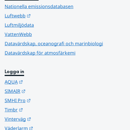
Nationella emissionsdatabasen
Länk till annan webbplats.
Luftwebb
Luftmiljödata
VattenWebb
Datavärdskap, oceanografi och marinbiologi
Datavärdskap för atmosfärkemi
Logga in
Länk till annan webbplats.
AQUA
Länk till annan webbplats.
SIMAIR
Länk till annan webbplats.
SMHI Pro
Länk till annan webbplats.
Timbr
Länk till annan webbplats.
Vinterväg
Länk till annan webbplats.
Väderlarm