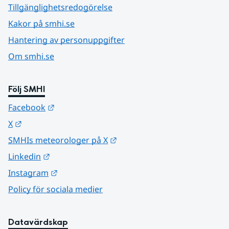
Tillgänglighetsredogörelse
Kakor på smhi.se
Hantering av personuppgifter
Om smhi.se
Följ SMHI
Länk till annan webbplats.
Facebook
Länk till annan webbplats.
X
Länk till annan webbplats.
SMHIs meteorologer på X
Länk till annan webbplats.
Linkedin
Länk till annan webbplats.
Instagram
Policy för sociala medier
Datavärdskap