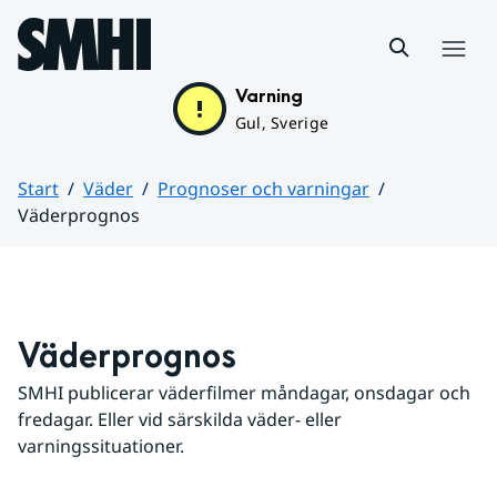
Hoppa till sidans innehåll
Meny
Varning
Gul, Sverige
Start
Väder
Prognoser och varningar
Väderprognos
Huvudinnehåll
Väderprognos
SMHI publicerar väderfilmer måndagar, onsdagar och 
fredagar. Eller vid särskilda väder- eller 
varningssituationer.