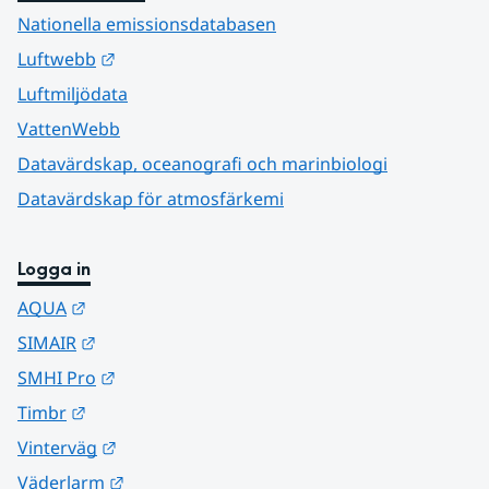
Nationella emissionsdatabasen
Länk till annan webbplats.
Luftwebb
Luftmiljödata
VattenWebb
Datavärdskap, oceanografi och marinbiologi
Datavärdskap för atmosfärkemi
Logga in
Länk till annan webbplats.
AQUA
Länk till annan webbplats.
SIMAIR
Länk till annan webbplats.
SMHI Pro
Länk till annan webbplats.
Timbr
Länk till annan webbplats.
Vinterväg
Länk till annan webbplats.
Väderlarm