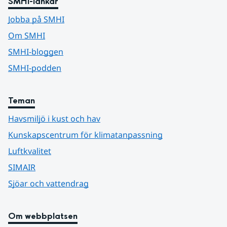
SMHI-länkar
Jobba på SMHI
Om SMHI
SMHI-bloggen
SMHI-podden
Teman
Havsmiljö i kust och hav
Kunskapscentrum för klimatanpassning
Luftkvalitet
SIMAIR
Sjöar och vattendrag
Om webbplatsen