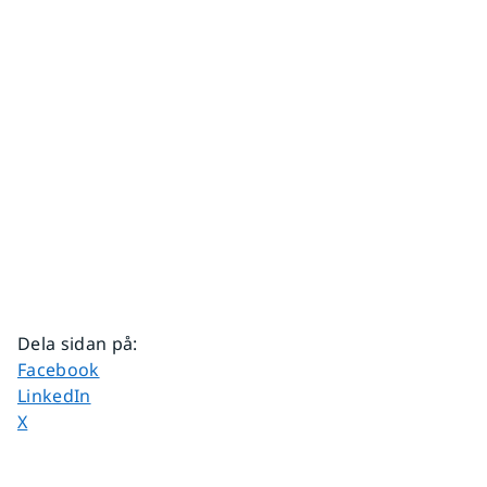
Dela sidan på
:
Dela sidan på
Facebook
Dela sidan på
LinkedIn
Dela sidan på
X