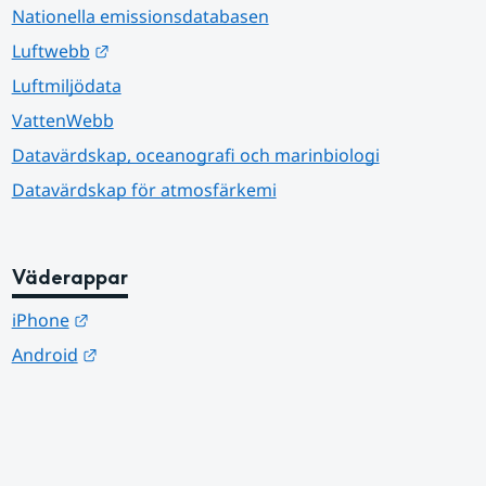
Nationella emissionsdatabasen
Länk till annan webbplats.
Luftwebb
Luftmiljödata
VattenWebb
Datavärdskap, oceanografi och marinbiologi
Datavärdskap för atmosfärkemi
Väderappar
Länk till annan webbplats.
iPhone
Länk till annan webbplats.
Android