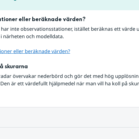
tioner eller beräknade värden?
r har inte observationsstationer, istället beräknas ett värde u
 i närheten och modelldata.
ioner eller beräknade värden?
på skurarna
radar övervakar nederbörd och gör det med hög upplösning 
Den är ett värdefullt hjälpmedel när man vill ha koll på sku