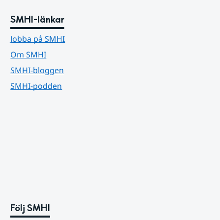
SMHI-länkar
Jobba på SMHI
Om SMHI
SMHI-bloggen
SMHI-podden
Följ SMHI