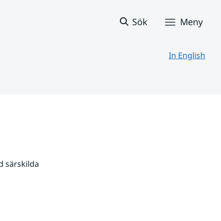
Sök
Meny
In English
 särskilda 