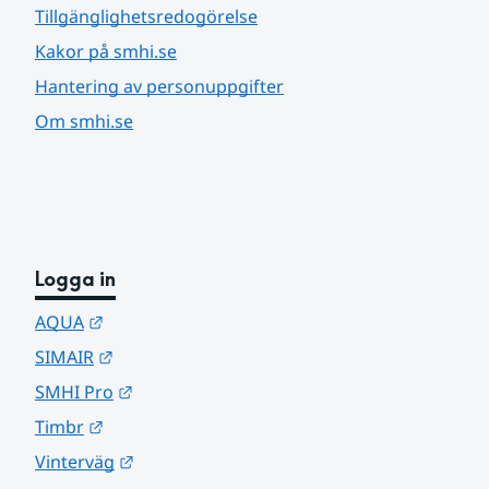
Tillgänglighetsredogörelse
Kakor på smhi.se
Hantering av personuppgifter
Om smhi.se
Logga in
Länk till annan webbplats.
AQUA
Länk till annan webbplats.
SIMAIR
Länk till annan webbplats.
SMHI Pro
Länk till annan webbplats.
Timbr
Länk till annan webbplats.
Vinterväg