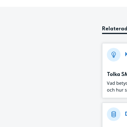
Relaterad
Tolka S
Vad bety
och hur s