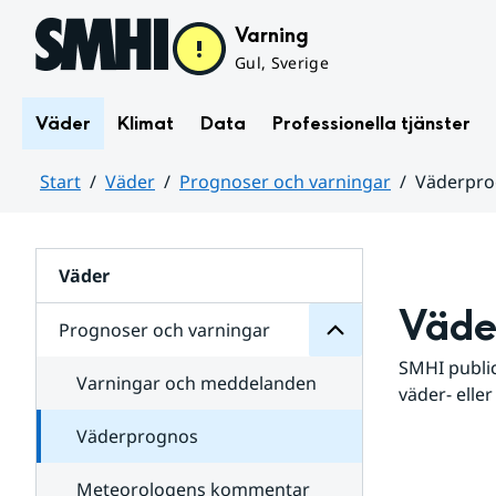
Hoppa till sidans innehåll
Varning
Gul, Sverige
Väder
Klimat
Data
Professionella tjänster
Start
Väder
Prognoser och varningar
Väderpr
varningar
och
Huvudinnehåll
Prognoser
för
Undersidor
Väder
Väde
Prognoser och varningar
SMHI public
Varningar och meddelanden
väder- eller
Väderprognos
Meteorologens kommentar