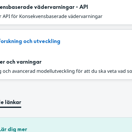
ensbaserade vädervarningar - API
r API för Konsekvensbaserade vädervarningar
Forskning och utveckling
er och varningar
 och avancerad modellutveckling för att du ska veta vad s
e länkar
Lär dig mer