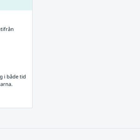
tifrån 
i både tid 
rarna.