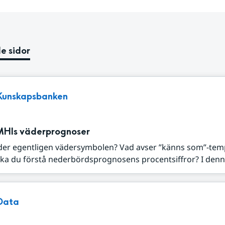
e sidor
Kunskapsbanken
MHIs väderprognoser
der egentligen vädersymbolen? Vad avser ”känns som”-tem
ka du förstå nederbördsprognosens procentsiffror? I denna
Data