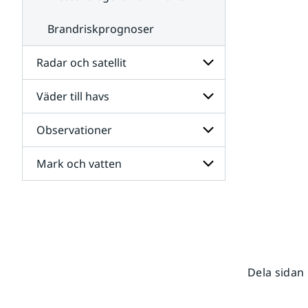
Brandriskprognoser
Radar och satellit
Väder till havs
Undersidor
för
Radar
Observationer
Undersidor
och
för
satellit
Väder
Mark och vatten
Undersidor
till
för
havs
Observationer
Undersidor
för
Mark
och
vatten
Dela sidan