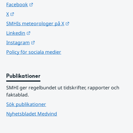
Länk till annan webbplats.
Facebook
Länk till annan webbplats.
X
Länk till annan webbplats.
SMHIs meteorologer på X
Länk till annan webbplats.
Linkedin
Länk till annan webbplats.
Instagram
Policy för sociala medier
Publikationer
SMHI ger regelbundet ut tidskrifter, rapporter och 
faktablad.
Sök publikationer
Nyhetsbladet Medvind