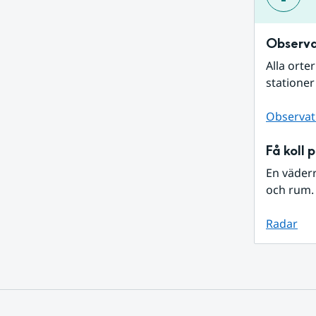
Observa
Alla orte
stationer
Observat
Få koll 
En väder
och rum. 
Radar