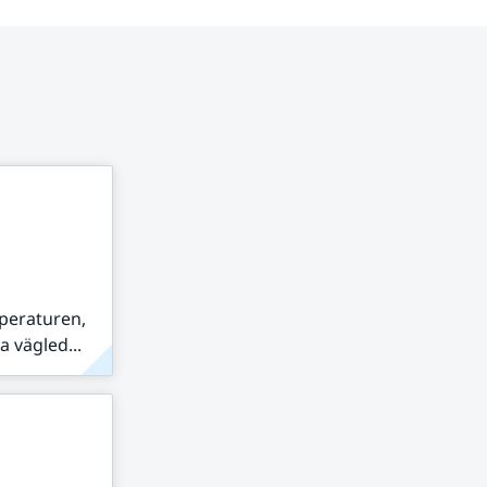
peraturen,
 vägled...