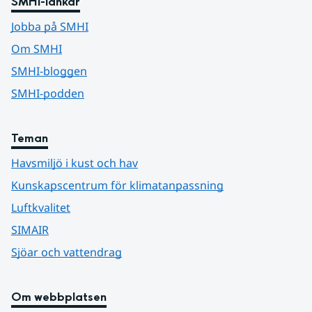
SMHI-länkar
Jobba på SMHI
Om SMHI
SMHI-bloggen
SMHI-podden
Teman
Havsmiljö i kust och hav
Kunskapscentrum för klimatanpassning
Luftkvalitet
SIMAIR
Sjöar och vattendrag
Om webbplatsen