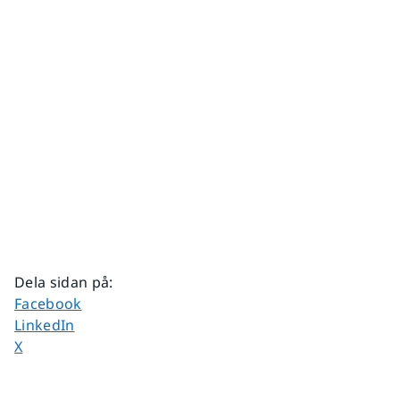
Dela sidan på
:
Dela sidan på
Facebook
Dela sidan på
LinkedIn
Dela sidan på
X