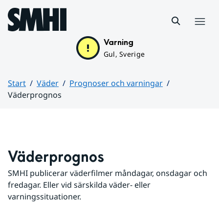
Hoppa till sidans innehåll
Meny
Varning
Gul, Sverige
Start
Väder
Prognoser och varningar
Väderprognos
Huvudinnehåll
Väderprognos
SMHI publicerar väderfilmer måndagar, onsdagar och 
fredagar. Eller vid särskilda väder- eller 
varningssituationer.