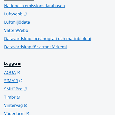
Nationella emissionsdatabasen
Länk till annan webbplats.
Luftwebb
Luftmiljödata
VattenWebb
Datavärdskap, oceanografi och marinbiologi
Datavärdskap för atmosfärkemi
Logga in
Länk till annan webbplats.
AQUA
Länk till annan webbplats.
SIMAIR
Länk till annan webbplats.
SMHI Pro
Länk till annan webbplats.
Timbr
Länk till annan webbplats.
Vinterväg
Länk till annan webbplats.
Väderlarm