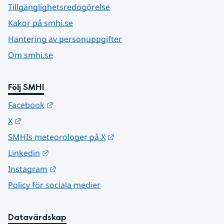
Tillgänglighetsredogörelse
Kakor på smhi.se
Hantering av personuppgifter
Om smhi.se
Följ SMHI
Länk till annan webbplats.
Facebook
Länk till annan webbplats.
X
Länk till annan webbplats.
SMHIs meteorologer på X
Länk till annan webbplats.
Linkedin
Länk till annan webbplats.
Instagram
Policy för sociala medier
Datavärdskap