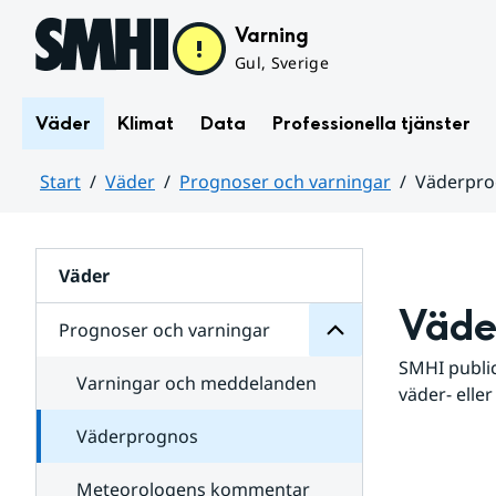
Hoppa till sidans innehåll
Varning
Gul, Sverige
Väder
Klimat
Data
Professionella tjänster
Start
Väder
Prognoser och varningar
Väderpr
varningar
och
Huvudinnehåll
Prognoser
för
Undersidor
Väder
Väde
Prognoser och varningar
SMHI public
Varningar och meddelanden
väder- eller
Väderprognos
Meteorologens kommentar