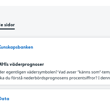
e sidor
Kunskapsbanken
MHIs väderprognoser
der egentligen vädersymbolen? Vad avser ”känns som”-tem
ka du förstå nederbördsprognosens procentsiffror? I denna
Data