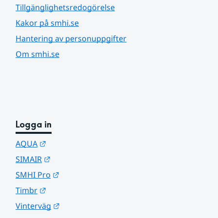
Tillgänglighetsredogörelse
Kakor på smhi.se
Hantering av personuppgifter
Om smhi.se
Logga in
Länk till annan webbplats.
AQUA
Länk till annan webbplats.
SIMAIR
Länk till annan webbplats.
SMHI Pro
Länk till annan webbplats.
Timbr
Länk till annan webbplats.
Vinterväg