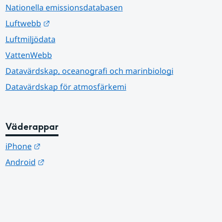
Nationella emissionsdatabasen
Länk till annan webbplats.
Luftwebb
Luftmiljödata
VattenWebb
Datavärdskap, oceanografi och marinbiologi
Datavärdskap för atmosfärkemi
Väderappar
Länk till annan webbplats.
iPhone
Länk till annan webbplats.
Android