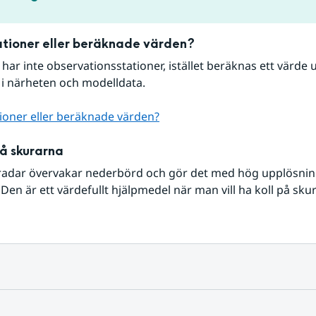
tioner eller beräknade värden?
r har inte observationsstationer, istället beräknas ett värde u
 i närheten och modelldata.
ioner eller beräknade värden?
på skurarna
radar övervakar nederbörd och gör det med hög upplösning 
Den är ett värdefullt hjälpmedel när man vill ha koll på sku