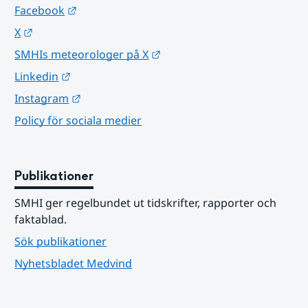
Länk till annan webbplats.
Facebook
Länk till annan webbplats.
X
Länk till annan webbplats.
SMHIs meteorologer på X
Länk till annan webbplats.
Linkedin
Länk till annan webbplats.
Instagram
Policy för sociala medier
Publikationer
SMHI ger regelbundet ut tidskrifter, rapporter och 
faktablad.
Sök publikationer
Nyhetsbladet Medvind