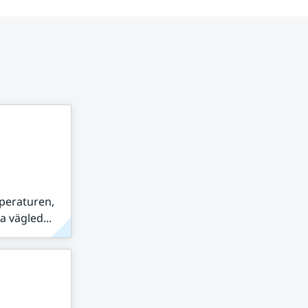
peraturen,
 vägled...