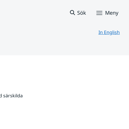
Sök
Meny
In English
 särskilda 