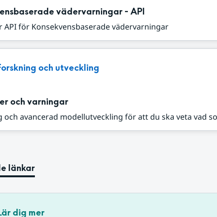
ensbaserade vädervarningar - API
r API för Konsekvensbaserade vädervarningar
Forskning och utveckling
er och varningar
 och avancerad modellutveckling för att du ska veta vad s
e länkar
Lär dig mer