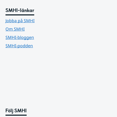
SMHI-länkar
Jobba på SMHI
Om SMHI
SMHI-bloggen
SMHI-podden
Följ SMHI