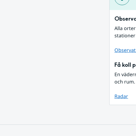
Observa
Alla orte
stationer
Observat
Få koll 
En väder
och rum. 
Radar