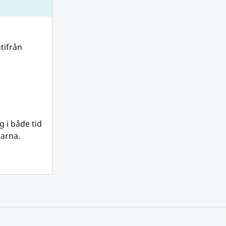
tifrån 
i både tid 
rarna.