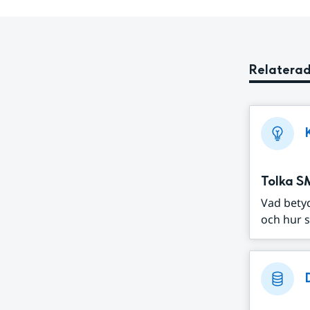
Relaterad
Tolka S
Vad bety
och hur s