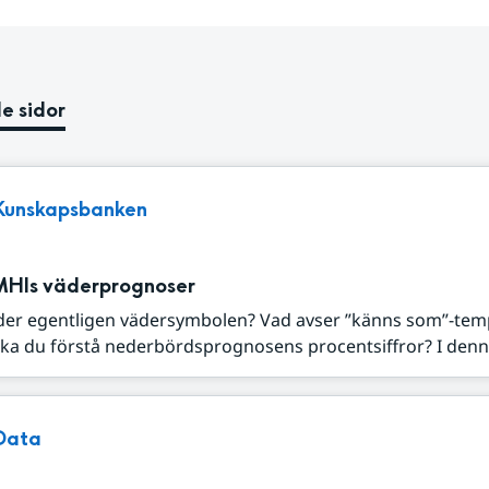
e sidor
Kunskapsbanken
MHIs väderprognoser
der egentligen vädersymbolen? Vad avser ”känns som”-tem
ka du förstå nederbördsprognosens procentsiffror? I denna
Data