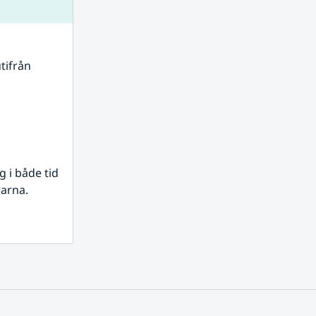
tifrån 
i både tid 
rarna.