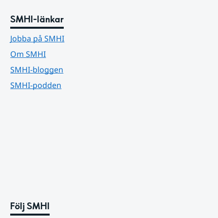
SMHI-länkar
Jobba på SMHI
Om SMHI
SMHI-bloggen
SMHI-podden
Följ SMHI