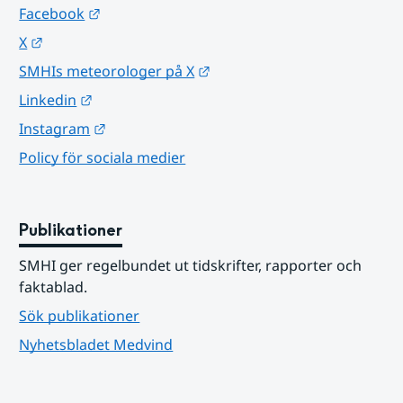
Länk till annan webbplats.
Facebook
Länk till annan webbplats.
X
Länk till annan webbplats.
SMHIs meteorologer på X
Länk till annan webbplats.
Linkedin
Länk till annan webbplats.
Instagram
Policy för sociala medier
Publikationer
SMHI ger regelbundet ut tidskrifter, rapporter och 
faktablad.
Sök publikationer
Nyhetsbladet Medvind