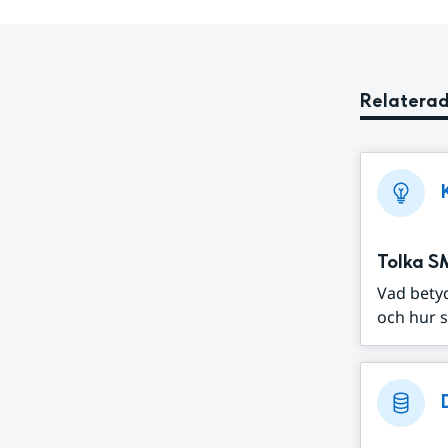
Relaterad
Tolka S
Vad bety
och hur s