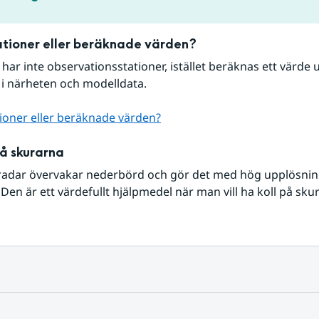
tioner eller beräknade värden?
r har inte observationsstationer, istället beräknas ett värde u
 i närheten och modelldata.
ioner eller beräknade värden?
på skurarna
radar övervakar nederbörd och gör det med hög upplösning 
Den är ett värdefullt hjälpmedel när man vill ha koll på sku