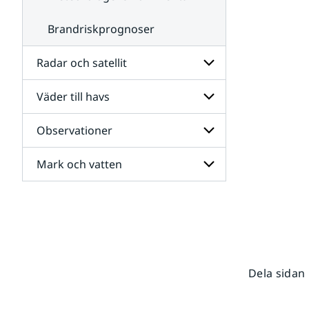
Brandriskprognoser
Radar och satellit
Väder till havs
Undersidor
för
Radar
Observationer
Undersidor
och
för
satellit
Väder
Mark och vatten
Undersidor
till
för
havs
Observationer
Undersidor
för
Mark
och
vatten
Dela sidan