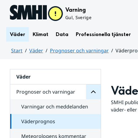
Hoppa till sidans innehåll
Varning
Gul, Sverige
Väder
Klimat
Data
Professionella tjänster
Start
Väder
Prognoser och varningar
Väderpr
varningar
och
Huvudinnehåll
Prognoser
för
Undersidor
Väder
Väde
Prognoser och varningar
SMHI public
Varningar och meddelanden
väder- eller
Väderprognos
Meteorologens kommentar