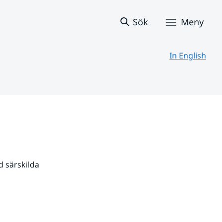
Sök
Meny
In English
 särskilda 