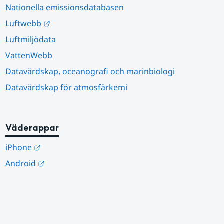
Nationella emissionsdatabasen
Länk till annan webbplats.
Luftwebb
Luftmiljödata
VattenWebb
Datavärdskap, oceanografi och marinbiologi
Datavärdskap för atmosfärkemi
Väderappar
Länk till annan webbplats.
iPhone
Länk till annan webbplats.
Android