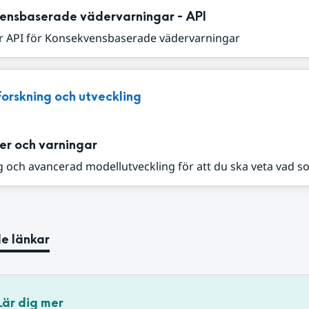
ensbaserade vädervarningar - API
r API för Konsekvensbaserade vädervarningar
Forskning och utveckling
er och varningar
 och avancerad modellutveckling för att du ska veta vad s
e länkar
Lär dig mer