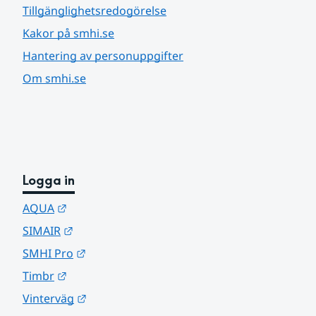
Tillgänglighetsredogörelse
Kakor på smhi.se
Hantering av personuppgifter
Om smhi.se
Logga in
Länk till annan webbplats.
AQUA
Länk till annan webbplats.
SIMAIR
Länk till annan webbplats.
SMHI Pro
Länk till annan webbplats.
Timbr
Länk till annan webbplats.
Vinterväg