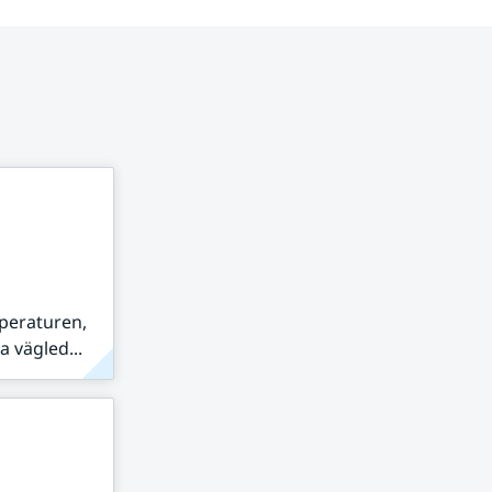
peraturen,
 vägled...