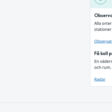
Observa
Alla orte
stationer
Observat
Få koll 
En väder
och rum. 
Radar