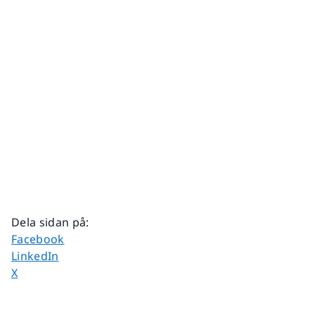
Dela sidan på
:
Dela sidan på
Facebook
Dela sidan på
LinkedIn
Dela sidan på
X