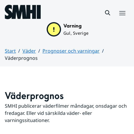
Hoppa till sidans innehåll
Meny
Varning
Gul, Sverige
Start
Väder
Prognoser och varningar
Väderprognos
Huvudinnehåll
Väderprognos
SMHI publicerar väderfilmer måndagar, onsdagar och 
fredagar. Eller vid särskilda väder- eller 
varningssituationer.