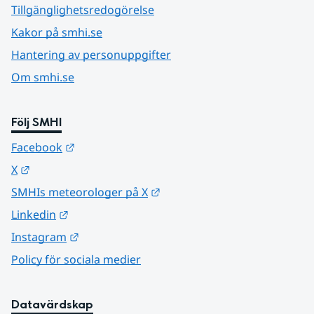
Tillgänglighetsredogörelse
Kakor på smhi.se
Hantering av personuppgifter
Om smhi.se
Följ SMHI
Länk till annan webbplats.
Facebook
Länk till annan webbplats.
X
Länk till annan webbplats.
SMHIs meteorologer på X
Länk till annan webbplats.
Linkedin
Länk till annan webbplats.
Instagram
Policy för sociala medier
Datavärdskap