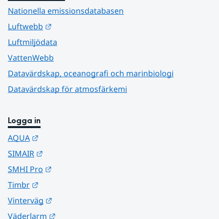
Nationella emissionsdatabasen
Länk till annan webbplats.
Luftwebb
Luftmiljödata
VattenWebb
Datavärdskap, oceanografi och marinbiologi
Datavärdskap för atmosfärkemi
Logga in
Länk till annan webbplats.
AQUA
Länk till annan webbplats.
SIMAIR
Länk till annan webbplats.
SMHI Pro
Länk till annan webbplats.
Timbr
Länk till annan webbplats.
Vinterväg
Länk till annan webbplats.
Väderlarm