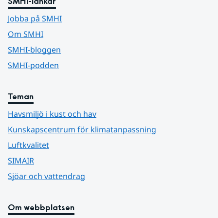
SMHI-länkar
Jobba på SMHI
Om SMHI
SMHI-bloggen
SMHI-podden
Teman
Havsmiljö i kust och hav
Kunskapscentrum för klimatanpassning
Luftkvalitet
SIMAIR
Sjöar och vattendrag
Om webbplatsen