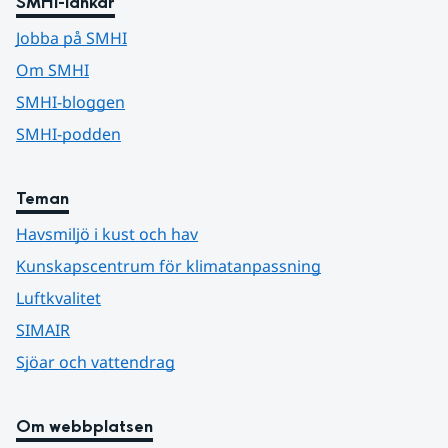
SMHI-länkar
Jobba på SMHI
Om SMHI
SMHI-bloggen
SMHI-podden
Teman
Havsmiljö i kust och hav
Kunskapscentrum för klimatanpassning
Luftkvalitet
SIMAIR
Sjöar och vattendrag
Om webbplatsen