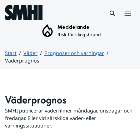
Hoppa till sidans innehåll
Meny
Meddelande
Risk för skogsbrand
Start
Väder
Prognoser och varningar
Väderprognos
Huvudinnehåll
Väderprognos
SMHI publicerar väderfilmer måndagar, onsdagar och 
fredagar. Eller vid särskilda väder- eller 
varningssituationer.