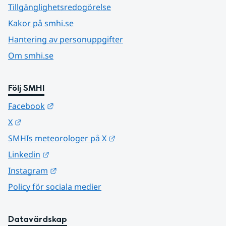
Tillgänglighetsredogörelse
Kakor på smhi.se
Hantering av personuppgifter
Om smhi.se
Följ SMHI
Länk till annan webbplats.
Facebook
Länk till annan webbplats.
X
Länk till annan webbplats.
SMHIs meteorologer på X
Länk till annan webbplats.
Linkedin
Länk till annan webbplats.
Instagram
Policy för sociala medier
Datavärdskap