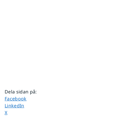
Dela sidan på
:
Dela sidan på
Facebook
Dela sidan på
LinkedIn
Dela sidan på
X