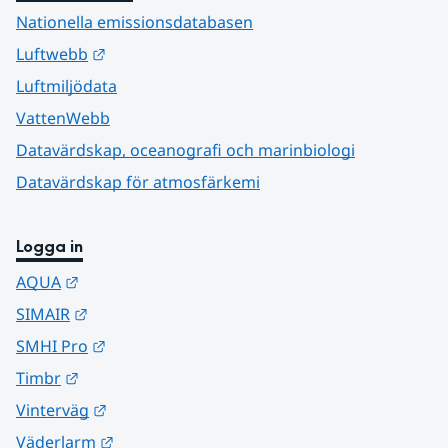
Nationella emissionsdatabasen
Länk till annan webbplats.
Luftwebb
Luftmiljödata
VattenWebb
Datavärdskap, oceanografi och marinbiologi
Datavärdskap för atmosfärkemi
Logga in
Länk till annan webbplats.
AQUA
Länk till annan webbplats.
SIMAIR
Länk till annan webbplats.
SMHI Pro
Länk till annan webbplats.
Timbr
Länk till annan webbplats.
Vinterväg
Länk till annan webbplats.
Väderlarm