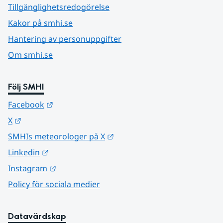
Tillgänglighetsredogörelse
Kakor på smhi.se
Hantering av personuppgifter
Om smhi.se
Följ SMHI
Länk till annan webbplats.
Facebook
Länk till annan webbplats.
X
Länk till annan webbplats.
SMHIs meteorologer på X
Länk till annan webbplats.
Linkedin
Länk till annan webbplats.
Instagram
Policy för sociala medier
Datavärdskap