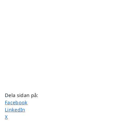
Dela sidan på
:
Dela sidan på
Facebook
Dela sidan på
LinkedIn
Dela sidan på
X