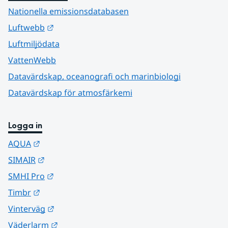
Nationella emissionsdatabasen
Länk till annan webbplats.
Luftwebb
Luftmiljödata
VattenWebb
Datavärdskap, oceanografi och marinbiologi
Datavärdskap för atmosfärkemi
Logga in
Länk till annan webbplats.
AQUA
Länk till annan webbplats.
SIMAIR
Länk till annan webbplats.
SMHI Pro
Länk till annan webbplats.
Timbr
Länk till annan webbplats.
Vinterväg
Länk till annan webbplats.
Väderlarm