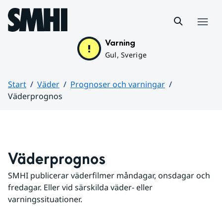
Hoppa till sidans innehåll
Meny
Varning
Gul, Sverige
Start
Väder
Prognoser och varningar
Väderprognos
Huvudinnehåll
Väderprognos
SMHI publicerar väderfilmer måndagar, onsdagar och 
fredagar. Eller vid särskilda väder- eller 
varningssituationer.