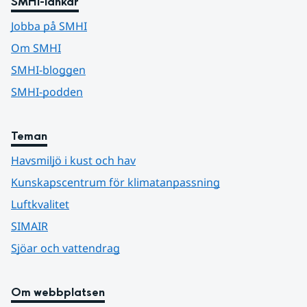
SMHI-länkar
Jobba på SMHI
Om SMHI
SMHI-bloggen
SMHI-podden
Teman
Havsmiljö i kust och hav
Kunskapscentrum för klimatanpassning
Luftkvalitet
SIMAIR
Sjöar och vattendrag
Om webbplatsen