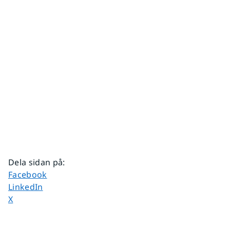
Dela sidan på
:
Dela sidan på
Facebook
Dela sidan på
LinkedIn
Dela sidan på
X