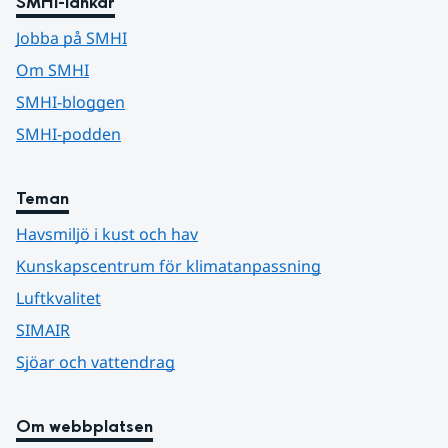
SMHI-länkar
Jobba på SMHI
Om SMHI
SMHI-bloggen
SMHI-podden
Teman
Havsmiljö i kust och hav
Kunskapscentrum för klimatanpassning
Luftkvalitet
SIMAIR
Sjöar och vattendrag
Om webbplatsen