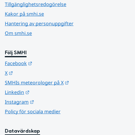
Tillgänglighetsredogörelse
Kakor på smhi.se
Hantering av personuppgifter
Om smhi.se
Följ SMHI
Länk till annan webbplats.
Facebook
Länk till annan webbplats.
X
Länk till annan webbplats.
SMHIs meteorologer på X
Länk till annan webbplats.
Linkedin
Länk till annan webbplats.
Instagram
Policy för sociala medier
Datavärdskap