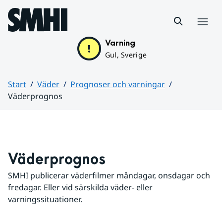
Hoppa till sidans innehåll
Meny
Varning
Gul, Sverige
Start
Väder
Prognoser och varningar
Väderprognos
Huvudinnehåll
Väderprognos
SMHI publicerar väderfilmer måndagar, onsdagar och 
fredagar. Eller vid särskilda väder- eller 
varningssituationer.