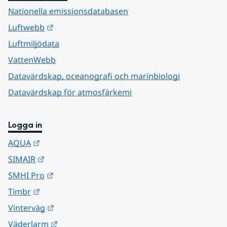
Nationella emissionsdatabasen
Länk till annan webbplats.
Luftwebb
Luftmiljödata
VattenWebb
Datavärdskap, oceanografi och marinbiologi
Datavärdskap för atmosfärkemi
Logga in
Länk till annan webbplats.
AQUA
Länk till annan webbplats.
SIMAIR
Länk till annan webbplats.
SMHI Pro
Länk till annan webbplats.
Timbr
Länk till annan webbplats.
Vinterväg
Länk till annan webbplats.
Väderlarm