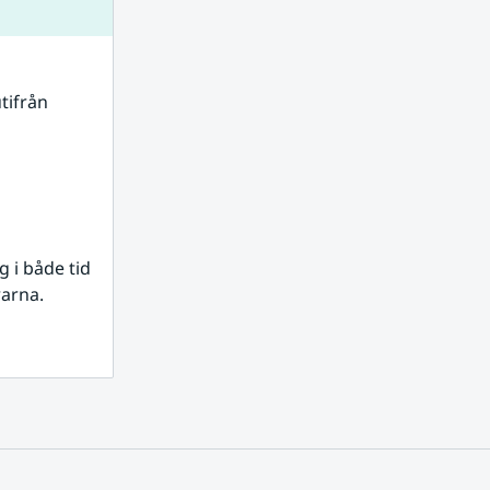
tifrån 
i både tid 
rarna.