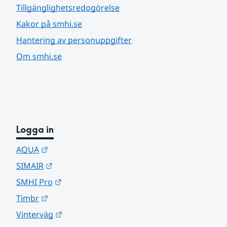
Tillgänglighetsredogörelse
Kakor på smhi.se
Hantering av personuppgifter
Om smhi.se
Logga in
Länk till annan webbplats.
AQUA
Länk till annan webbplats.
SIMAIR
Länk till annan webbplats.
SMHI Pro
Länk till annan webbplats.
Timbr
Länk till annan webbplats.
Vinterväg