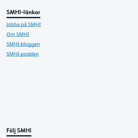
SMHI-länkar
Jobba på SMHI
Om SMHI
SMHI-bloggen
SMHI-podden
Följ SMHI