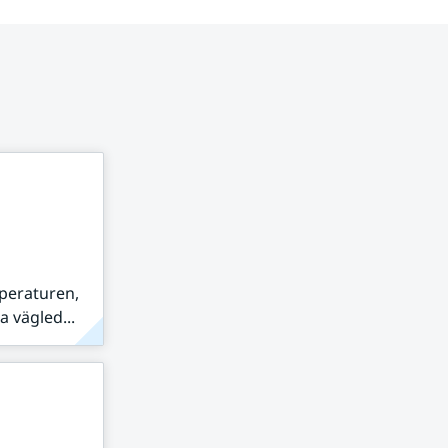
peraturen,
 vägled...