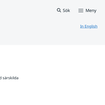
Sök
Meny
In English
 särskilda 