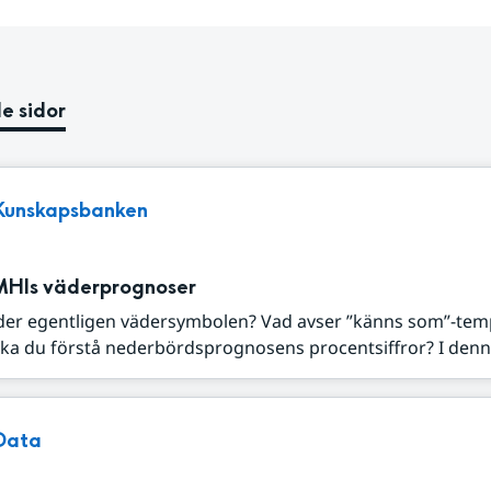
e sidor
Kunskapsbanken
MHIs väderprognoser
der egentligen vädersymbolen? Vad avser ”känns som”-tem
ka du förstå nederbördsprognosens procentsiffror? I denna
Data