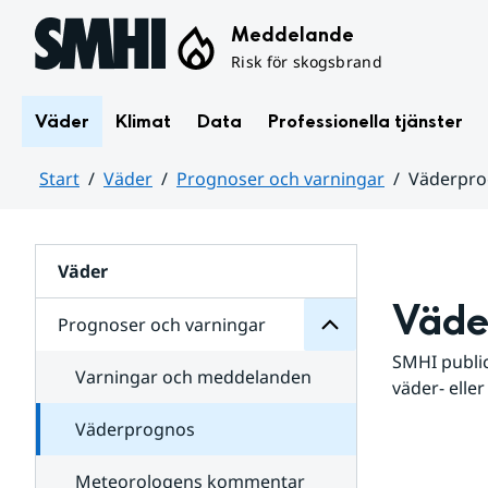
Hoppa till sidans innehåll
Meddelande
Risk för skogsbrand
Väder
Klimat
Data
Professionella tjänster
Start
Väder
Prognoser och varningar
Väderpr
varningar
och
Huvudinnehåll
Prognoser
för
Undersidor
Väder
Väde
Prognoser och varningar
SMHI public
Varningar och meddelanden
väder- eller
Väderprognos
Meteorologens kommentar