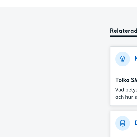
Relaterad
Tolka S
Vad bety
och hur s