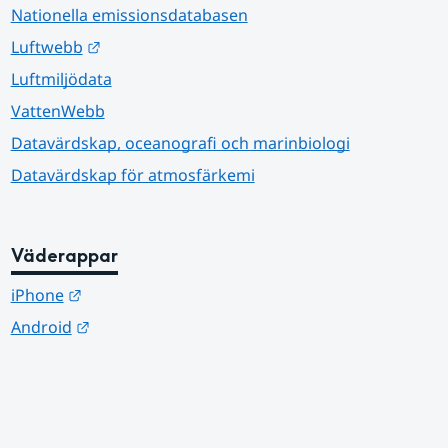
Nationella emissionsdatabasen
Länk till annan webbplats.
Luftwebb
Luftmiljödata
VattenWebb
Datavärdskap, oceanografi och marinbiologi
Datavärdskap för atmosfärkemi
Väderappar
Länk till annan webbplats.
iPhone
Länk till annan webbplats.
Android