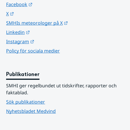
Länk till annan webbplats.
Facebook
Länk till annan webbplats.
X
Länk till annan webbplats.
SMHIs meteorologer på X
Länk till annan webbplats.
Linkedin
Länk till annan webbplats.
Instagram
Policy för sociala medier
Publikationer
SMHI ger regelbundet ut tidskrifter, rapporter och 
faktablad.
Sök publikationer
Nyhetsbladet Medvind