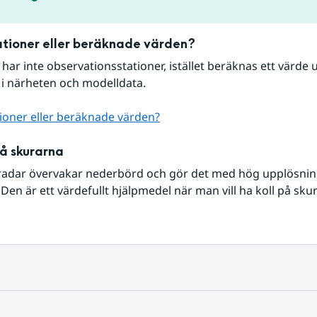
tioner eller beräknade värden?
r har inte observationsstationer, istället beräknas ett värde u
 i närheten och modelldata.
ioner eller beräknade värden?
på skurarna
radar övervakar nederbörd och gör det med hög upplösning 
Den är ett värdefullt hjälpmedel när man vill ha koll på sku