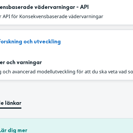
ensbaserade vädervarningar - API
r API för Konsekvensbaserade vädervarningar
Forskning och utveckling
er och varningar
 och avancerad modellutveckling för att du ska veta vad s
e länkar
Lär dig mer