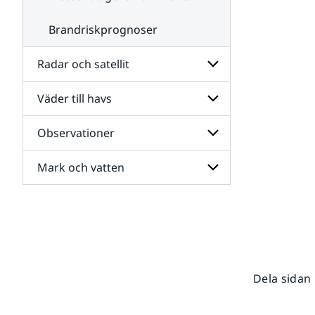
Brandriskprognoser
Radar och satellit
Väder till havs
Undersidor
för
Radar
Observationer
Undersidor
och
för
satellit
Väder
Mark och vatten
Undersidor
till
för
havs
Observationer
Undersidor
för
Mark
och
vatten
Dela sidan