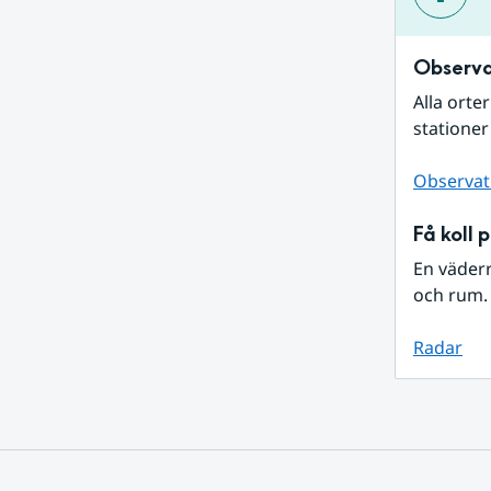
Observa
Alla orte
stationer
Observat
Få koll 
En väder
och rum. 
Radar