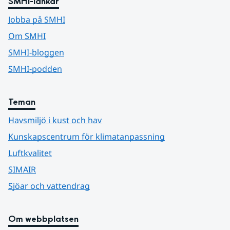
SMHI-länkar
Jobba på SMHI
Om SMHI
SMHI-bloggen
SMHI-podden
Teman
Havsmiljö i kust och hav
Kunskapscentrum för klimatanpassning
Luftkvalitet
SIMAIR
Sjöar och vattendrag
Om webbplatsen