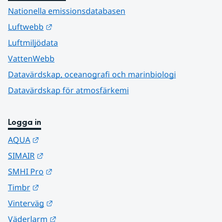
Nationella emissionsdatabasen
Länk till annan webbplats.
Luftwebb
Luftmiljödata
VattenWebb
Datavärdskap, oceanografi och marinbiologi
Datavärdskap för atmosfärkemi
Logga in
Länk till annan webbplats.
AQUA
Länk till annan webbplats.
SIMAIR
Länk till annan webbplats.
SMHI Pro
Länk till annan webbplats.
Timbr
Länk till annan webbplats.
Vinterväg
Länk till annan webbplats.
Väderlarm