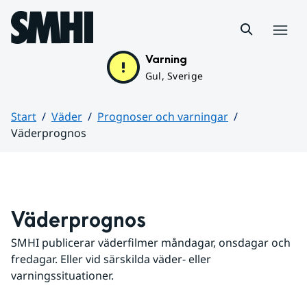
Hoppa till sidans innehåll
Meny
Varning
Gul, Sverige
Start
Väder
Prognoser och varningar
Väderprognos
Huvudinnehåll
Väderprognos
SMHI publicerar väderfilmer måndagar, onsdagar och 
fredagar. Eller vid särskilda väder- eller 
varningssituationer.