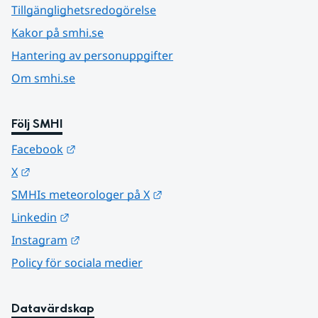
Tillgänglighetsredogörelse
Kakor på smhi.se
Hantering av personuppgifter
Om smhi.se
Följ SMHI
Länk till annan webbplats.
Facebook
Länk till annan webbplats.
X
Länk till annan webbplats.
SMHIs meteorologer på X
Länk till annan webbplats.
Linkedin
Länk till annan webbplats.
Instagram
Policy för sociala medier
Datavärdskap