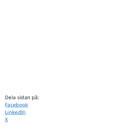
Dela sidan på
:
Dela sidan på
Facebook
Dela sidan på
LinkedIn
Dela sidan på
X