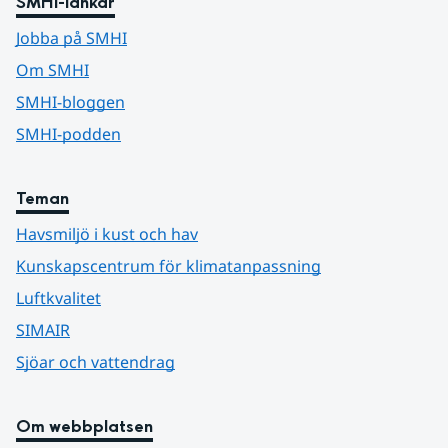
SMHI-länkar
Jobba på SMHI
Om SMHI
SMHI-bloggen
SMHI-podden
Teman
Havsmiljö i kust och hav
Kunskapscentrum för klimatanpassning
Luftkvalitet
SIMAIR
Sjöar och vattendrag
Om webbplatsen