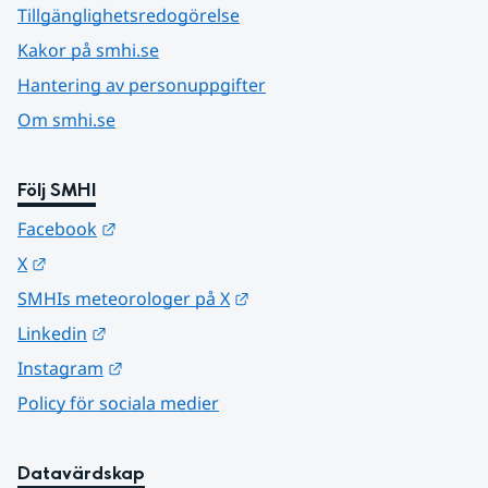
Tillgänglighetsredogörelse
Kakor på smhi.se
Hantering av personuppgifter
Om smhi.se
Följ SMHI
Länk till annan webbplats.
Facebook
Länk till annan webbplats.
X
Länk till annan webbplats.
SMHIs meteorologer på X
Länk till annan webbplats.
Linkedin
Länk till annan webbplats.
Instagram
Policy för sociala medier
Datavärdskap