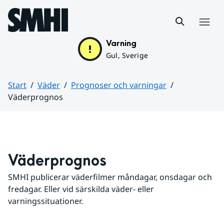
Hoppa till sidans innehåll
Meny
Varning
Gul, Sverige
Start
Väder
Prognoser och varningar
Väderprognos
Huvudinnehåll
Väderprognos
SMHI publicerar väderfilmer måndagar, onsdagar och 
fredagar. Eller vid särskilda väder- eller 
varningssituationer.