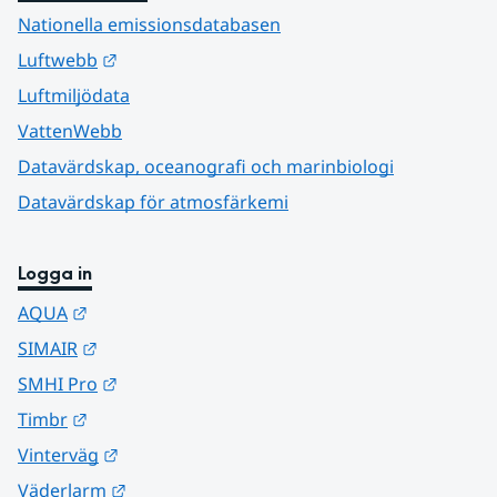
Nationella emissionsdatabasen
Länk till annan webbplats.
Luftwebb
Luftmiljödata
VattenWebb
Datavärdskap, oceanografi och marinbiologi
Datavärdskap för atmosfärkemi
Logga in
Länk till annan webbplats.
AQUA
Länk till annan webbplats.
SIMAIR
Länk till annan webbplats.
SMHI Pro
Länk till annan webbplats.
Timbr
Länk till annan webbplats.
Vinterväg
Länk till annan webbplats.
Väderlarm