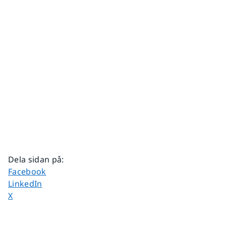
Dela sidan på
:
Dela sidan på
Facebook
Dela sidan på
LinkedIn
Dela sidan på
X