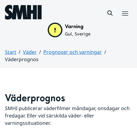
Hoppa till sidans innehåll
Meny
Varning
Gul, Sverige
Start
Väder
Prognoser och varningar
Väderprognos
Huvudinnehåll
Väderprognos
SMHI publicerar väderfilmer måndagar, onsdagar och 
fredagar. Eller vid särskilda väder- eller 
varningssituationer.