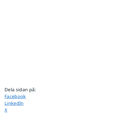
Dela sidan på
:
Dela sidan på
Facebook
Dela sidan på
LinkedIn
Dela sidan på
X