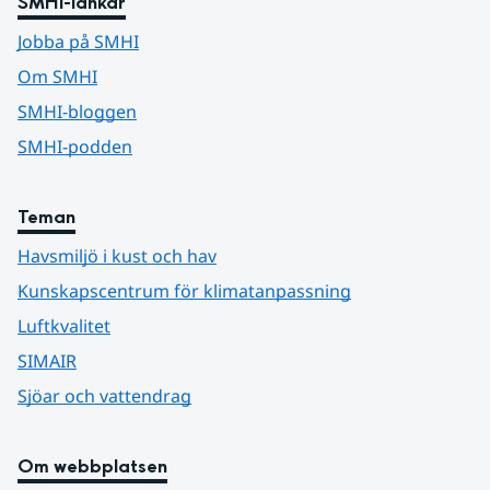
SMHI-länkar
Jobba på SMHI
Om SMHI
SMHI-bloggen
SMHI-podden
Teman
Havsmiljö i kust och hav
Kunskapscentrum för klimatanpassning
Luftkvalitet
SIMAIR
Sjöar och vattendrag
Om webbplatsen