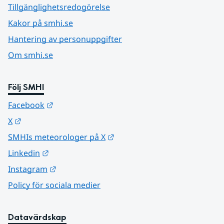
Tillgänglighetsredogörelse
Kakor på smhi.se
Hantering av personuppgifter
Om smhi.se
Följ SMHI
Länk till annan webbplats.
Facebook
Länk till annan webbplats.
X
Länk till annan webbplats.
SMHIs meteorologer på X
Länk till annan webbplats.
Linkedin
Länk till annan webbplats.
Instagram
Policy för sociala medier
Datavärdskap