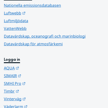
Nationella emissionsdatabasen
Länk till annan webbplats.
Luftwebb
Luftmiljödata
VattenWebb
Datavärdskap, oceanografi och marinbiologi
Datavärdskap för atmosfärkemi
Logga in
Länk till annan webbplats.
AQUA
Länk till annan webbplats.
SIMAIR
Länk till annan webbplats.
SMHI Pro
Länk till annan webbplats.
Timbr
Länk till annan webbplats.
Vinterväg
Länk till annan webbplats.
Väderlarm