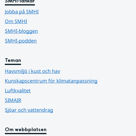
SMHI-länkar
Jobba på SMHI
Om SMHI
SMHI-bloggen
SMHI-podden
Teman
Havsmiljö i kust och hav
Kunskapscentrum för klimatanpassning
Luftkvalitet
SIMAIR
Sjöar och vattendrag
Om webbplatsen