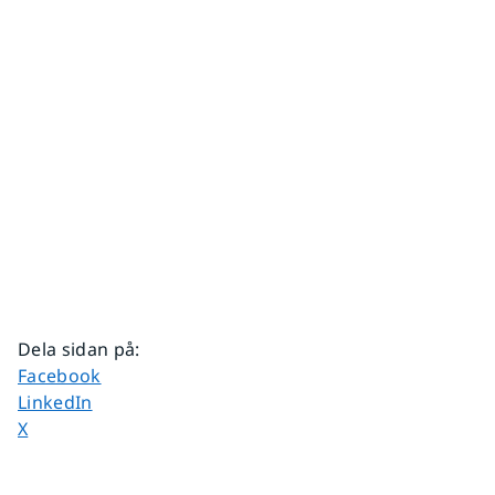
Dela sidan på
:
Dela sidan på
Facebook
Dela sidan på
LinkedIn
Dela sidan på
X