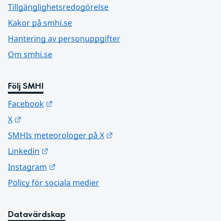
Tillgänglighetsredogörelse
Kakor på smhi.se
Hantering av personuppgifter
Om smhi.se
Följ SMHI
Länk till annan webbplats.
Facebook
Länk till annan webbplats.
X
Länk till annan webbplats.
SMHIs meteorologer på X
Länk till annan webbplats.
Linkedin
Länk till annan webbplats.
Instagram
Policy för sociala medier
Datavärdskap