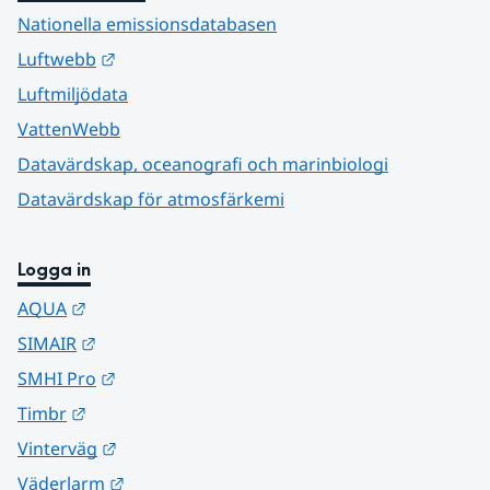
Nationella emissionsdatabasen
Länk till annan webbplats.
Luftwebb
Luftmiljödata
VattenWebb
Datavärdskap, oceanografi och marinbiologi
Datavärdskap för atmosfärkemi
Logga in
Länk till annan webbplats.
AQUA
Länk till annan webbplats.
SIMAIR
Länk till annan webbplats.
SMHI Pro
Länk till annan webbplats.
Timbr
Länk till annan webbplats.
Vinterväg
Länk till annan webbplats.
Väderlarm