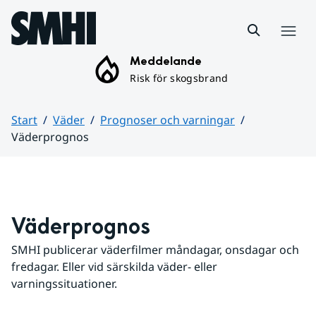
Hoppa till sidans innehåll
Meny
Meddelande
Risk för skogsbrand
Start
Väder
Prognoser och varningar
Väderprognos
Huvudinnehåll
Väderprognos
SMHI publicerar väderfilmer måndagar, onsdagar och 
fredagar. Eller vid särskilda väder- eller 
varningssituationer.