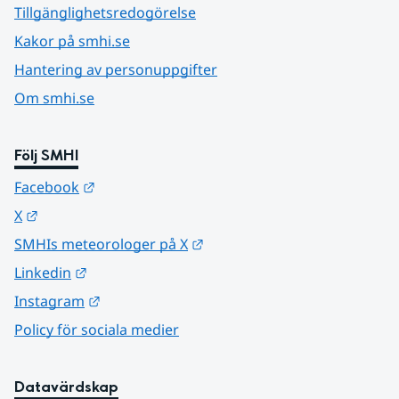
Tillgänglighetsredogörelse
Kakor på smhi.se
Hantering av personuppgifter
Om smhi.se
Följ SMHI
Länk till annan webbplats.
Facebook
Länk till annan webbplats.
X
Länk till annan webbplats.
SMHIs meteorologer på X
Länk till annan webbplats.
Linkedin
Länk till annan webbplats.
Instagram
Policy för sociala medier
Datavärdskap