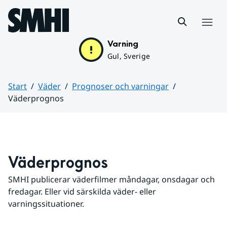
Hoppa till sidans innehåll
Meny
Varning
Gul, Sverige
Start
Väder
Prognoser och varningar
Väderprognos
Huvudinnehåll
Väderprognos
SMHI publicerar väderfilmer måndagar, onsdagar och 
fredagar. Eller vid särskilda väder- eller 
varningssituationer.