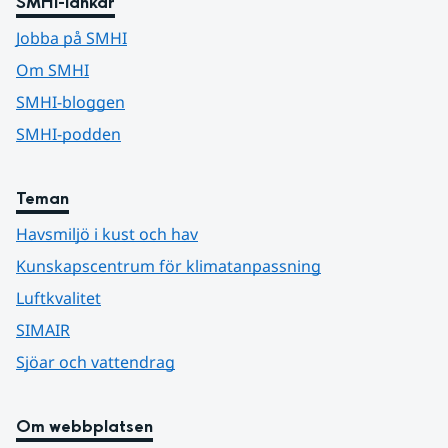
SMHI-länkar
Jobba på SMHI
Om SMHI
SMHI-bloggen
SMHI-podden
Teman
Havsmiljö i kust och hav
Kunskapscentrum för klimatanpassning
Luftkvalitet
SIMAIR
Sjöar och vattendrag
Om webbplatsen