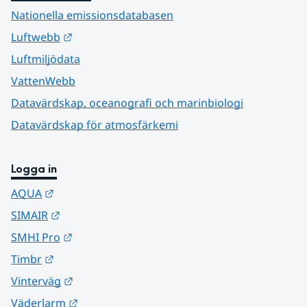
Nationella emissionsdatabasen
Länk till annan webbplats.
Luftwebb
Luftmiljödata
VattenWebb
Datavärdskap, oceanografi och marinbiologi
Datavärdskap för atmosfärkemi
Logga in
Länk till annan webbplats.
AQUA
Länk till annan webbplats.
SIMAIR
Länk till annan webbplats.
SMHI Pro
Länk till annan webbplats.
Timbr
Länk till annan webbplats.
Vinterväg
Länk till annan webbplats.
Väderlarm