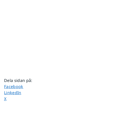
Dela sidan på
:
Dela sidan på
Facebook
Dela sidan på
LinkedIn
Dela sidan på
X