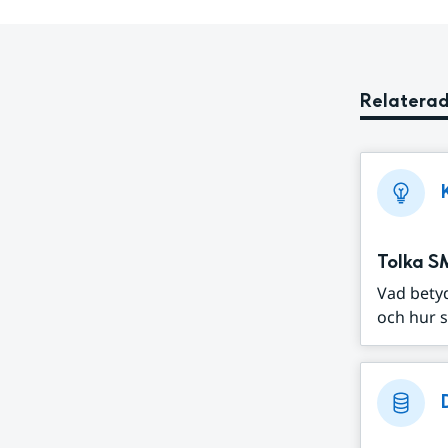
Relaterad
Tolka S
Vad bety
och hur s