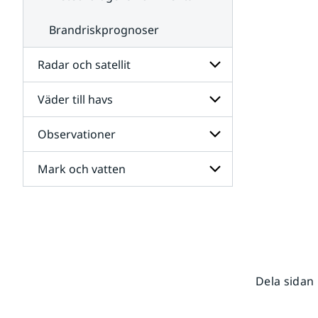
Brandriskprognoser
Radar och satellit
Väder till havs
Undersidor
för
Radar
Observationer
Undersidor
och
för
satellit
Väder
Mark och vatten
Undersidor
till
för
havs
Observationer
Undersidor
för
Mark
och
vatten
Dela sidan