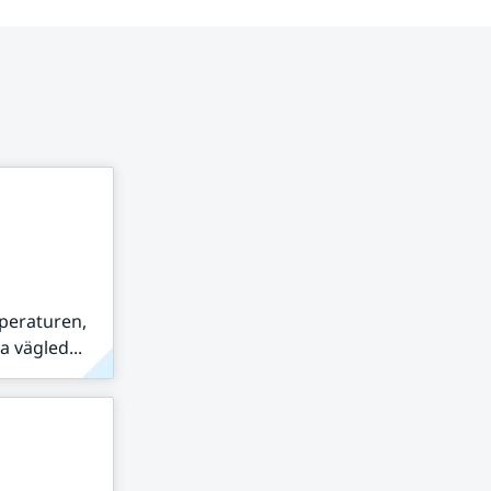
peraturen,
 vägled...