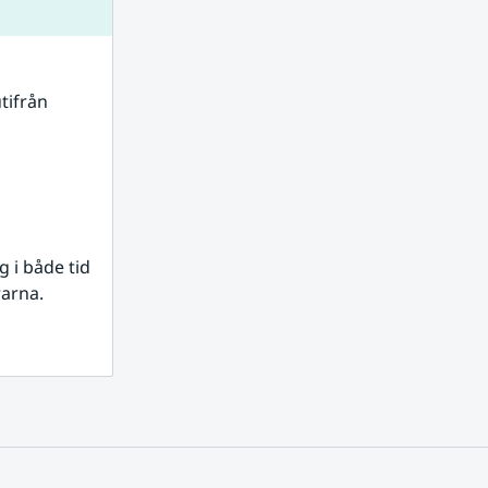
tifrån 
i både tid 
rarna.