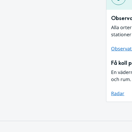
Observa
Alla orte
stationer
Observat
Få koll 
En väder
och rum. 
Radar