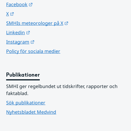
Länk till annan webbplats.
Facebook
Länk till annan webbplats.
X
Länk till annan webbplats.
SMHIs meteorologer på X
Länk till annan webbplats.
Linkedin
Länk till annan webbplats.
Instagram
Policy för sociala medier
Publikationer
SMHI ger regelbundet ut tidskrifter, rapporter och 
faktablad.
Sök publikationer
Nyhetsbladet Medvind