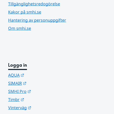
Tillgänglighetsredogörelse
Kakor på smhi.se
Hantering av personuppgifter
Om smhi.se
Logga in
Länk till annan webbplats.
AQUA
Länk till annan webbplats.
SIMAIR
Länk till annan webbplats.
SMHI Pro
Länk till annan webbplats.
Timbr
Länk till annan webbplats.
Vinterväg