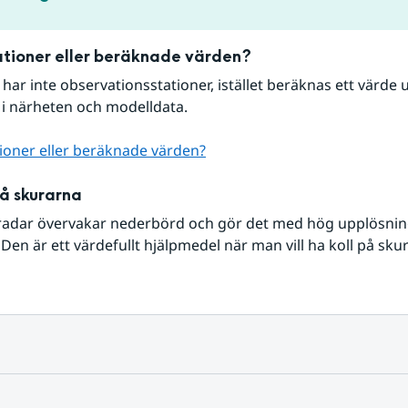
tioner eller beräknade värden?
r har inte observationsstationer, istället beräknas ett värde u
 i närheten och modelldata.
ioner eller beräknade värden?
på skurarna
radar övervakar nederbörd och gör det med hög upplösning 
Den är ett värdefullt hjälpmedel när man vill ha koll på sku