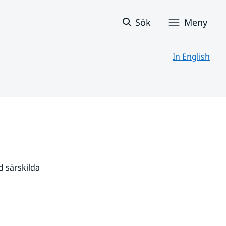
Sök
Meny
In English
 särskilda 