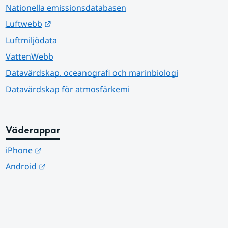
Nationella emissionsdatabasen
Länk till annan webbplats.
Luftwebb
Luftmiljödata
VattenWebb
Datavärdskap, oceanografi och marinbiologi
Datavärdskap för atmosfärkemi
Väderappar
Länk till annan webbplats.
iPhone
Länk till annan webbplats.
Android