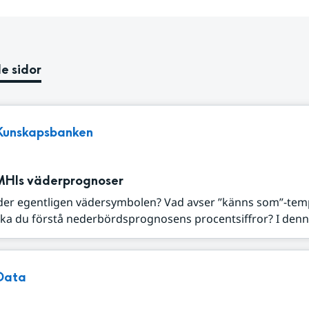
e sidor
Kunskapsbanken
MHIs väderprognoser
der egentligen vädersymbolen? Vad avser ”känns som”-tem
ka du förstå nederbördsprognosens procentsiffror? I denna
Data