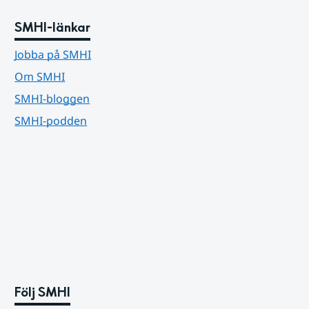
SMHI-länkar
Jobba på SMHI
Om SMHI
SMHI-bloggen
SMHI-podden
Följ SMHI