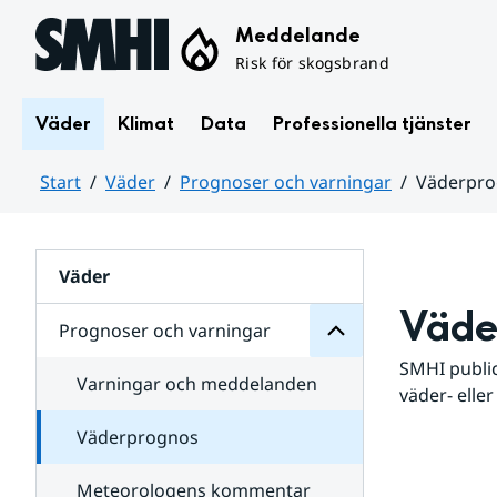
Hoppa till sidans innehåll
Meddelande
Risk för skogsbrand
Väder
Klimat
Data
Professionella tjänster
Start
Väder
Prognoser och varningar
Väderpr
varningar
och
Huvudinnehåll
Prognoser
för
Undersidor
Väder
Väde
Prognoser och varningar
SMHI public
Varningar och meddelanden
väder- eller
Väderprognos
Meteorologens kommentar