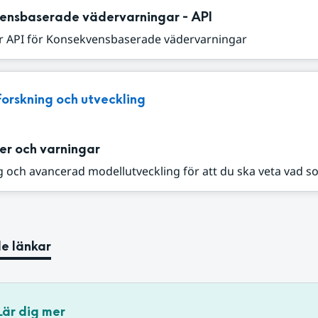
ensbaserade vädervarningar - API
r API för Konsekvensbaserade vädervarningar
Forskning och utveckling
er och varningar
 och avancerad modellutveckling för att du ska veta vad s
e länkar
Lär dig mer