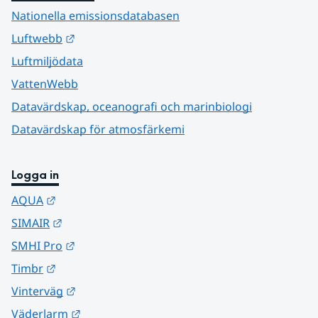
Nationella emissionsdatabasen
Länk till annan webbplats.
Luftwebb
Luftmiljödata
VattenWebb
Datavärdskap, oceanografi och marinbiologi
Datavärdskap för atmosfärkemi
Logga in
Länk till annan webbplats.
AQUA
Länk till annan webbplats.
SIMAIR
Länk till annan webbplats.
SMHI Pro
Länk till annan webbplats.
Timbr
Länk till annan webbplats.
Vinterväg
Länk till annan webbplats.
Väderlarm