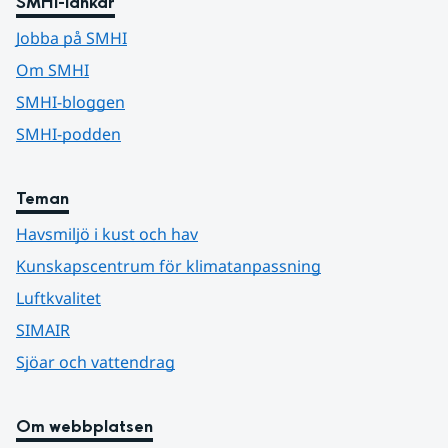
SMHI-länkar
Jobba på SMHI
Om SMHI
SMHI-bloggen
SMHI-podden
Teman
Havsmiljö i kust och hav
Kunskapscentrum för klimatanpassning
Luftkvalitet
SIMAIR
Sjöar och vattendrag
Om webbplatsen