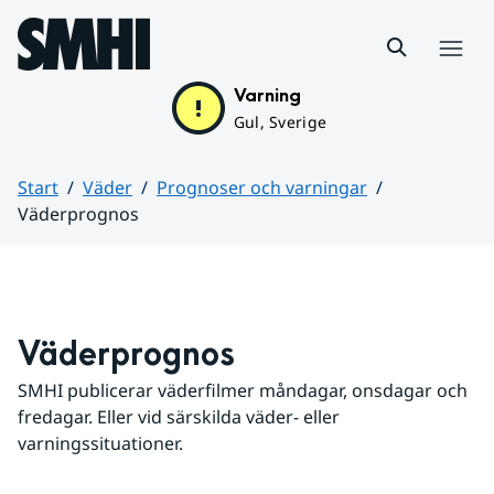
Hoppa till sidans innehåll
Meny
Varning
Gul, Sverige
Start
Väder
Prognoser och varningar
Väderprognos
Huvudinnehåll
Väderprognos
SMHI publicerar väderfilmer måndagar, onsdagar och 
fredagar. Eller vid särskilda väder- eller 
varningssituationer.