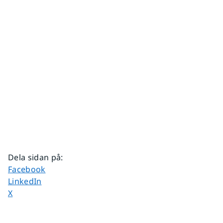
Dela sidan på
:
Dela sidan på
Facebook
Dela sidan på
LinkedIn
Dela sidan på
X