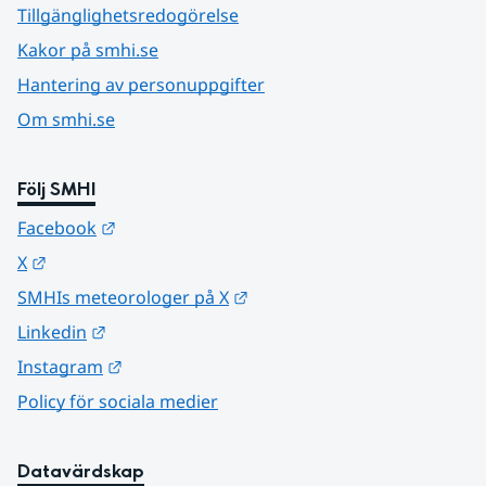
Tillgänglighetsredogörelse
Kakor på smhi.se
Hantering av personuppgifter
Om smhi.se
Följ SMHI
Länk till annan webbplats.
Facebook
Länk till annan webbplats.
X
Länk till annan webbplats.
SMHIs meteorologer på X
Länk till annan webbplats.
Linkedin
Länk till annan webbplats.
Instagram
Policy för sociala medier
Datavärdskap