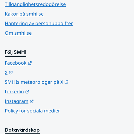
Tillgänglighetsredogörelse
Kakor på smhi.se
Hantering av personuppgifter
Om smhi.se
Följ SMHI
Länk till annan webbplats.
Facebook
Länk till annan webbplats.
X
Länk till annan webbplats.
SMHIs meteorologer på X
Länk till annan webbplats.
Linkedin
Länk till annan webbplats.
Instagram
Policy för sociala medier
Datavärdskap