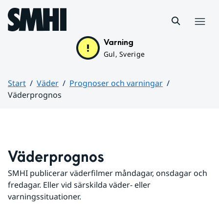
Hoppa till sidans innehåll
Meny
Varning
Gul, Sverige
Start
Väder
Prognoser och varningar
Väderprognos
Huvudinnehåll
Väderprognos
SMHI publicerar väderfilmer måndagar, onsdagar och 
fredagar. Eller vid särskilda väder- eller 
varningssituationer.