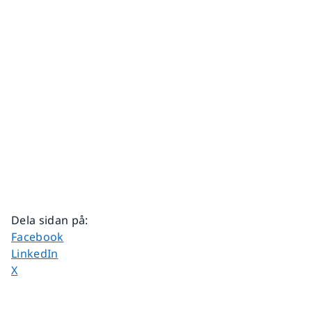
Dela sidan på
:
Dela sidan på
Facebook
Dela sidan på
LinkedIn
Dela sidan på
X