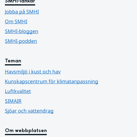
SMHI-länkar
Jobba på SMHI
Om SMHI
SMHI-bloggen
SMHI-podden
Teman
Havsmiljö i kust och hav
Kunskapscentrum för klimatanpassning
Luftkvalitet
SIMAIR
Sjöar och vattendrag
Om webbplatsen