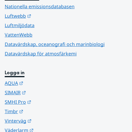
Nationella emissionsdatabasen
Länk till annan webbplats.
Luftwebb
Luftmiljödata
VattenWebb
Datavärdskap, oceanografi och marinbiologi
Datavärdskap för atmosfärkemi
Logga in
Länk till annan webbplats.
AQUA
Länk till annan webbplats.
SIMAIR
Länk till annan webbplats.
SMHI Pro
Länk till annan webbplats.
Timbr
Länk till annan webbplats.
Vinterväg
Länk till annan webbplats.
Väderlarm