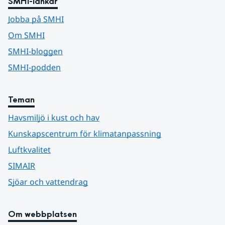
SMHI-länkar
Jobba på SMHI
Om SMHI
SMHI-bloggen
SMHI-podden
Teman
Havsmiljö i kust och hav
Kunskapscentrum för klimatanpassning
Luftkvalitet
SIMAIR
Sjöar och vattendrag
Om webbplatsen