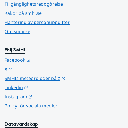
Tillgänglighetsredogörelse
Kakor på smhi.se
Hantering av personuppgifter
Om smhi.se
Följ SMHI
Länk till annan webbplats.
Facebook
Länk till annan webbplats.
X
Länk till annan webbplats.
SMHIs meteorologer på X
Länk till annan webbplats.
Linkedin
Länk till annan webbplats.
Instagram
Policy för sociala medier
Datavärdskap