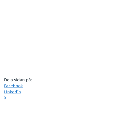
Dela sidan på
:
Dela sidan på
Facebook
Dela sidan på
LinkedIn
Dela sidan på
X