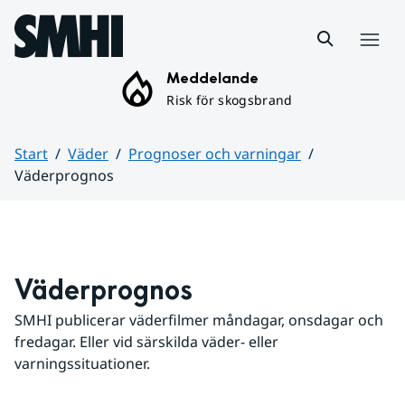
Hoppa till sidans innehåll
Meny
Meddelande
Risk för skogsbrand
Start
Väder
Prognoser och varningar
Väderprognos
Huvudinnehåll
Väderprognos
SMHI publicerar väderfilmer måndagar, onsdagar och 
fredagar. Eller vid särskilda väder- eller 
varningssituationer.