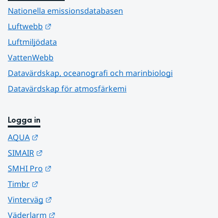
Nationella emissionsdatabasen
Länk till annan webbplats.
Luftwebb
Luftmiljödata
VattenWebb
Datavärdskap, oceanografi och marinbiologi
Datavärdskap för atmosfärkemi
Logga in
Länk till annan webbplats.
AQUA
Länk till annan webbplats.
SIMAIR
Länk till annan webbplats.
SMHI Pro
Länk till annan webbplats.
Timbr
Länk till annan webbplats.
Vinterväg
Länk till annan webbplats.
Väderlarm