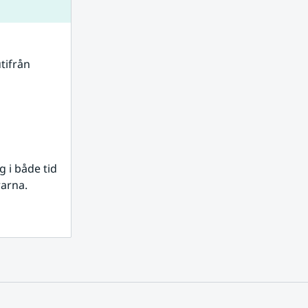
tifrån 
i både tid 
rarna.