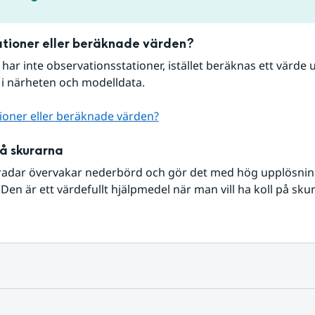
tioner eller beräknade värden?
r har inte observationsstationer, istället beräknas ett värde u
 i närheten och modelldata.
ioner eller beräknade värden?
på skurarna
radar övervakar nederbörd och gör det med hög upplösning 
Den är ett värdefullt hjälpmedel när man vill ha koll på sku