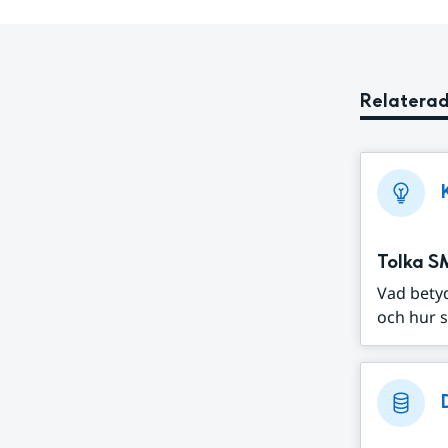
Relaterad
Tolka S
Vad bety
och hur s