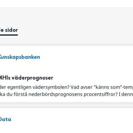
e sidor
Kunskapsbanken
MHIs väderprognoser
der egentligen vädersymbolen? Vad avser ”känns som”-tem
ka du förstå nederbördsprognosens procentsiffror? I denna
Data