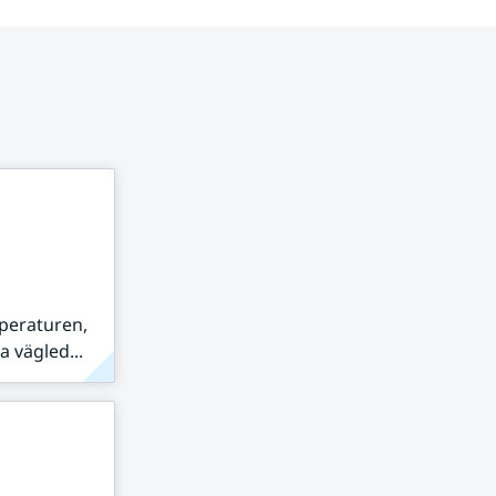
peraturen,
 vägled...