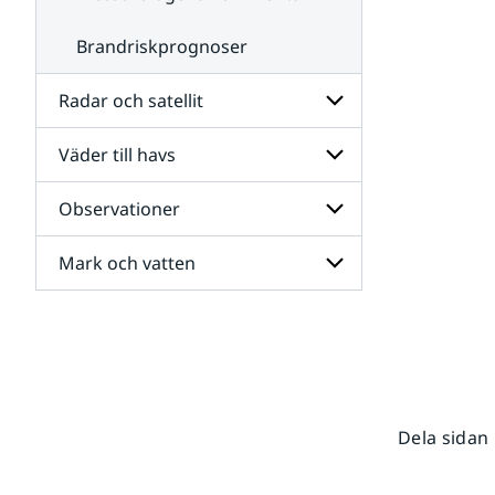
Brandriskprognoser
Radar och satellit
Väder till havs
Undersidor
för
Radar
Observationer
Undersidor
och
för
satellit
Väder
Mark och vatten
Undersidor
till
för
havs
Observationer
Undersidor
för
Mark
och
vatten
Dela sidan