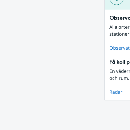
Observa
Alla orte
stationer
Observat
Få koll 
En väder
och rum. 
Radar