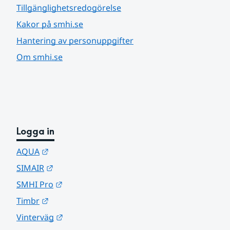
Tillgänglighetsredogörelse
Kakor på smhi.se
Hantering av personuppgifter
Om smhi.se
Logga in
Länk till annan webbplats.
AQUA
Länk till annan webbplats.
SIMAIR
Länk till annan webbplats.
SMHI Pro
Länk till annan webbplats.
Timbr
Länk till annan webbplats.
Vinterväg