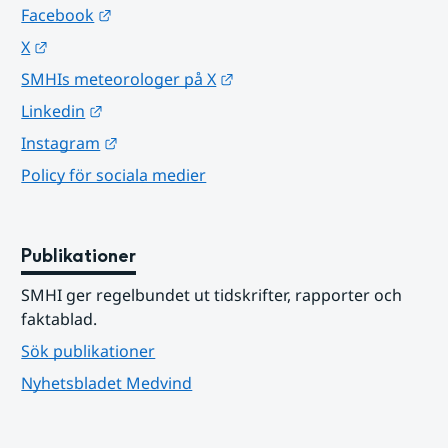
Länk till annan webbplats.
Facebook
Länk till annan webbplats.
X
Länk till annan webbplats.
SMHIs meteorologer på X
Länk till annan webbplats.
Linkedin
Länk till annan webbplats.
Instagram
Policy för sociala medier
Publikationer
SMHI ger regelbundet ut tidskrifter, rapporter och 
faktablad.
Sök publikationer
Nyhetsbladet Medvind