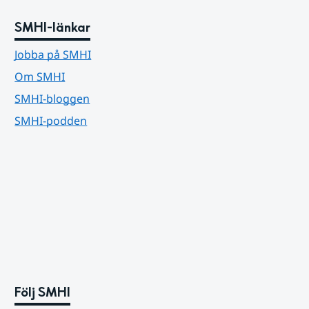
SMHI-länkar
Jobba på SMHI
Om SMHI
SMHI-bloggen
SMHI-podden
Följ SMHI