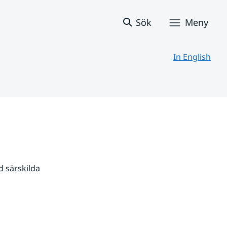
Sök
Meny
In English
 särskilda 