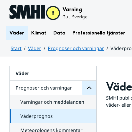
Hoppa till sidans innehåll
Varning
Gul, Sverige
Väder
Klimat
Data
Professionella tjänster
Start
Väder
Prognoser och varningar
Väderpr
varningar
och
Huvudinnehåll
Prognoser
för
Undersidor
Väder
Väde
Prognoser och varningar
SMHI public
Varningar och meddelanden
väder- eller
Väderprognos
Meteorologens kommentar