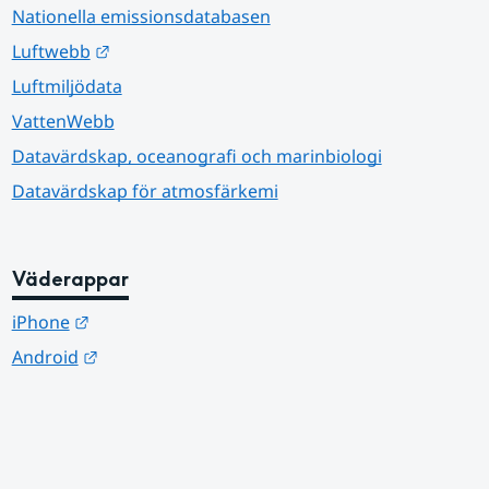
Nationella emissionsdatabasen
Länk till annan webbplats.
Luftwebb
Luftmiljödata
VattenWebb
Datavärdskap, oceanografi och marinbiologi
Datavärdskap för atmosfärkemi
Väderappar
Länk till annan webbplats.
iPhone
Länk till annan webbplats.
Android