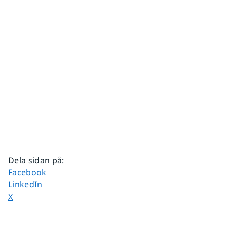
Dela sidan på
:
Dela sidan på
Facebook
Dela sidan på
LinkedIn
Dela sidan på
X