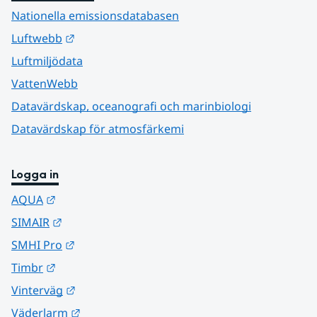
Nationella emissionsdatabasen
Länk till annan webbplats.
Luftwebb
Luftmiljödata
VattenWebb
Datavärdskap, oceanografi och marinbiologi
Datavärdskap för atmosfärkemi
Logga in
Länk till annan webbplats.
AQUA
Länk till annan webbplats.
SIMAIR
Länk till annan webbplats.
SMHI Pro
Länk till annan webbplats.
Timbr
Länk till annan webbplats.
Vinterväg
Länk till annan webbplats.
Väderlarm