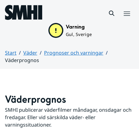
Hoppa till sidans innehåll
Meny
Varning
Gul, Sverige
Start
Väder
Prognoser och varningar
Väderprognos
Huvudinnehåll
Väderprognos
SMHI publicerar väderfilmer måndagar, onsdagar och 
fredagar. Eller vid särskilda väder- eller 
varningssituationer.