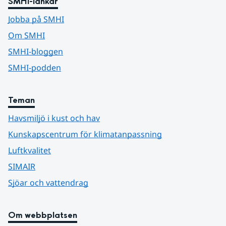
SMHI-länkar
Jobba på SMHI
Om SMHI
SMHI-bloggen
SMHI-podden
Teman
Havsmiljö i kust och hav
Kunskapscentrum för klimatanpassning
Luftkvalitet
SIMAIR
Sjöar och vattendrag
Om webbplatsen