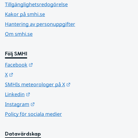
Tillgänglighetsredogörelse
Kakor på smhi.se
Hantering av personuppgifter
Om smhi.se
Följ SMHI
Länk till annan webbplats.
Facebook
Länk till annan webbplats.
X
Länk till annan webbplats.
SMHIs meteorologer på X
Länk till annan webbplats.
Linkedin
Länk till annan webbplats.
Instagram
Policy för sociala medier
Datavärdskap