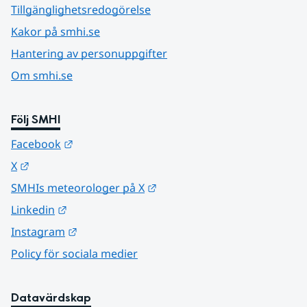
Tillgänglighetsredogörelse
Kakor på smhi.se
Hantering av personuppgifter
Om smhi.se
Följ SMHI
Länk till annan webbplats.
Facebook
Länk till annan webbplats.
X
Länk till annan webbplats.
SMHIs meteorologer på X
Länk till annan webbplats.
Linkedin
Länk till annan webbplats.
Instagram
Policy för sociala medier
Datavärdskap