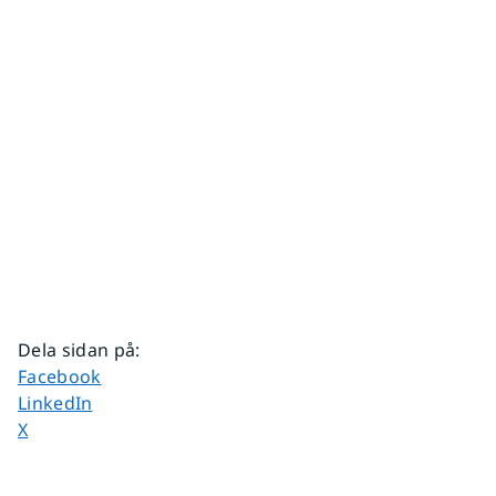
Dela sidan på
:
Dela sidan på
Facebook
Dela sidan på
LinkedIn
Dela sidan på
X