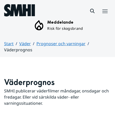
Hoppa till sidans innehåll
Meny
Meddelande
Risk för skogsbrand
Start
Väder
Prognoser och varningar
Väderprognos
Huvudinnehåll
Väderprognos
SMHI publicerar väderfilmer måndagar, onsdagar och 
fredagar. Eller vid särskilda väder- eller 
varningssituationer.