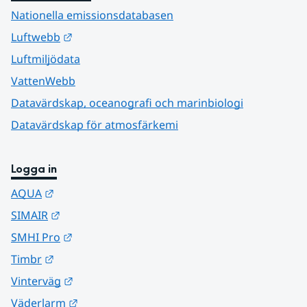
Nationella emissionsdatabasen
Länk till annan webbplats.
Luftwebb
Luftmiljödata
VattenWebb
Datavärdskap, oceanografi och marinbiologi
Datavärdskap för atmosfärkemi
Logga in
Länk till annan webbplats.
AQUA
Länk till annan webbplats.
SIMAIR
Länk till annan webbplats.
SMHI Pro
Länk till annan webbplats.
Timbr
Länk till annan webbplats.
Vinterväg
Länk till annan webbplats.
Väderlarm