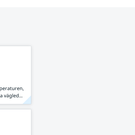
peraturen,
 vägled...