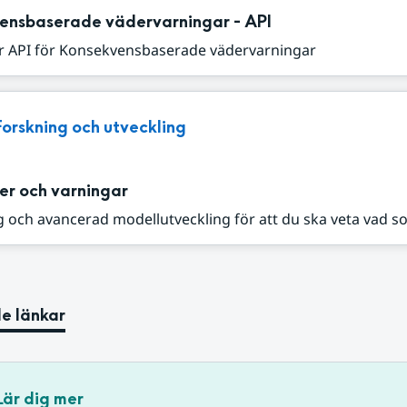
ensbaserade vädervarningar - API
r API för Konsekvensbaserade vädervarningar
Forskning och utveckling
er och varningar
 och avancerad modellutveckling för att du ska veta vad s
e länkar
Lär dig mer