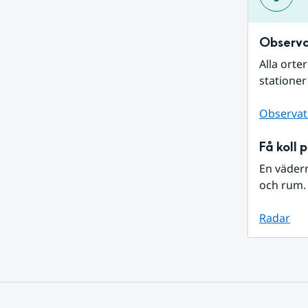
Observa
Alla orte
stationer
Observat
Få koll 
En väder
och rum. 
Radar