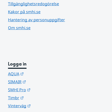
Tillgänglighetsredogörelse
Kakor på smhi.se
Hantering av personuppgifter
Om smhi.se
Logga in
Länk till annan webbplats.
AQUA
Länk till annan webbplats.
SIMAIR
Länk till annan webbplats.
SMHI Pro
Länk till annan webbplats.
Timbr
Länk till annan webbplats.
Vinterväg