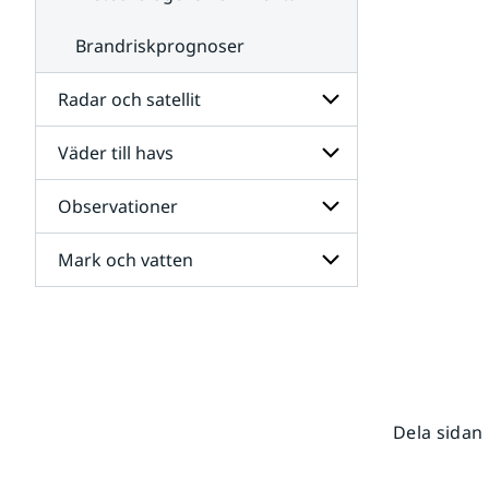
Brandriskprognoser
Radar och satellit
Väder till havs
Undersidor
för
Radar
Observationer
Undersidor
och
för
satellit
Väder
Mark och vatten
Undersidor
till
för
havs
Observationer
Undersidor
för
Mark
och
vatten
Dela sidan