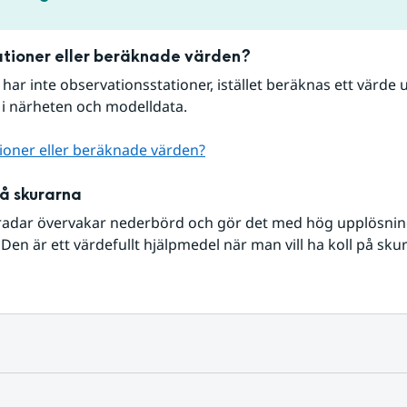
tioner eller beräknade värden?
r har inte observationsstationer, istället beräknas ett värde u
 i närheten och modelldata.
ioner eller beräknade värden?
på skurarna
radar övervakar nederbörd och gör det med hög upplösning 
Den är ett värdefullt hjälpmedel när man vill ha koll på sku