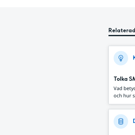
Relaterad
Tolka S
Vad bety
och hur s