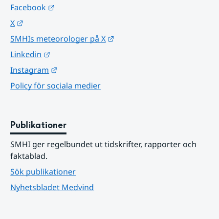
Länk till annan webbplats.
Facebook
Länk till annan webbplats.
X
Länk till annan webbplats.
SMHIs meteorologer på X
Länk till annan webbplats.
Linkedin
Länk till annan webbplats.
Instagram
Policy för sociala medier
Publikationer
SMHI ger regelbundet ut tidskrifter, rapporter och 
faktablad.
Sök publikationer
Nyhetsbladet Medvind