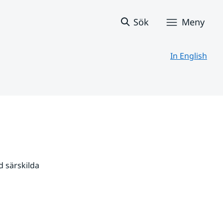
Sök
Meny
In English
 särskilda 