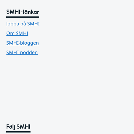
SMHI-länkar
Jobba på SMHI
Om SMHI
SMHI-bloggen
SMHI-podden
Följ SMHI