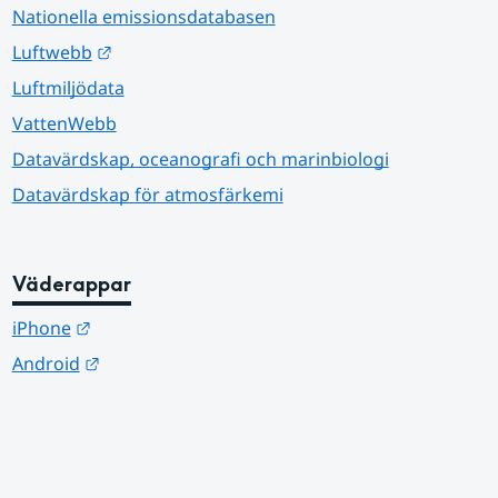
Nationella emissionsdatabasen
Länk till annan webbplats.
Luftwebb
Luftmiljödata
VattenWebb
Datavärdskap, oceanografi och marinbiologi
Datavärdskap för atmosfärkemi
Väderappar
Länk till annan webbplats.
iPhone
Länk till annan webbplats.
Android