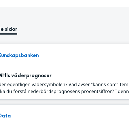
e sidor
Kunskapsbanken
MHIs väderprognoser
der egentligen vädersymbolen? Vad avser ”känns som”-tem
ka du förstå nederbördsprognosens procentsiffror? I denna
Data