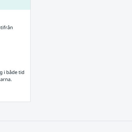
tifrån 
i både tid 
rarna.