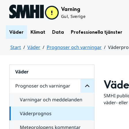
Hoppa till sidans innehåll
Varning
Gul, Sverige
Väder
Klimat
Data
Professionella tjänster
Start
Väder
Prognoser och varningar
Väderpr
varningar
och
Huvudinnehåll
Prognoser
för
Undersidor
Väder
Väde
Prognoser och varningar
SMHI public
Varningar och meddelanden
väder- eller
Väderprognos
Meteorologens kommentar