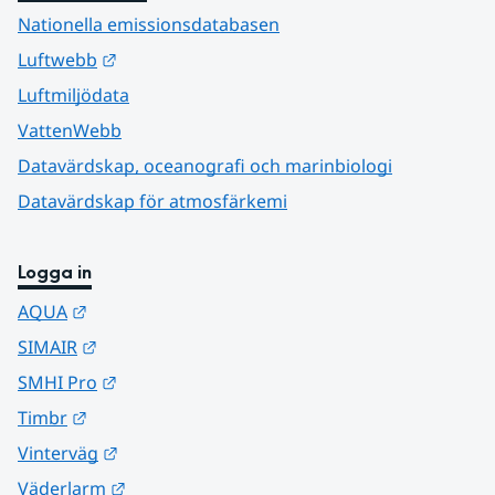
Nationella emissionsdatabasen
Länk till annan webbplats.
Luftwebb
Luftmiljödata
VattenWebb
Datavärdskap, oceanografi och marinbiologi
Datavärdskap för atmosfärkemi
Logga in
Länk till annan webbplats.
AQUA
Länk till annan webbplats.
SIMAIR
Länk till annan webbplats.
SMHI Pro
Länk till annan webbplats.
Timbr
Länk till annan webbplats.
Vinterväg
Länk till annan webbplats.
Väderlarm