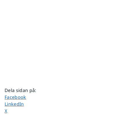
Dela sidan på
:
Dela sidan på
Facebook
Dela sidan på
LinkedIn
Dela sidan på
X