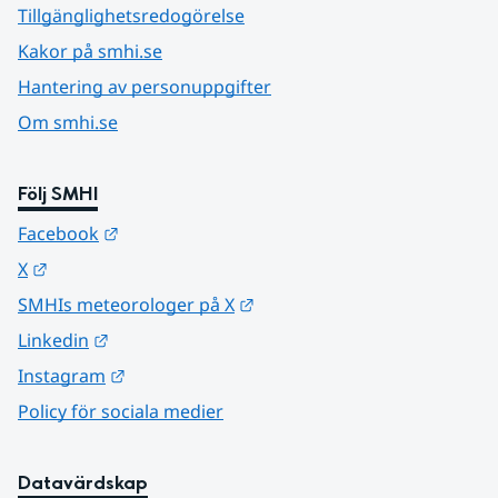
Tillgänglighetsredogörelse
Kakor på smhi.se
Hantering av personuppgifter
Om smhi.se
Följ SMHI
Länk till annan webbplats.
Facebook
Länk till annan webbplats.
X
Länk till annan webbplats.
SMHIs meteorologer på X
Länk till annan webbplats.
Linkedin
Länk till annan webbplats.
Instagram
Policy för sociala medier
Datavärdskap