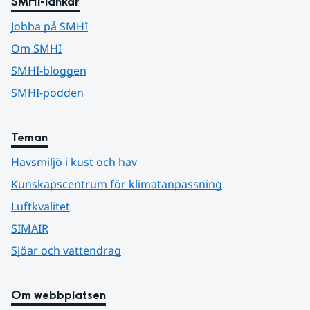
SMHI-länkar
Jobba på SMHI
Om SMHI
SMHI-bloggen
SMHI-podden
Teman
Havsmiljö i kust och hav
Kunskapscentrum för klimatanpassning
Luftkvalitet
SIMAIR
Sjöar och vattendrag
Om webbplatsen