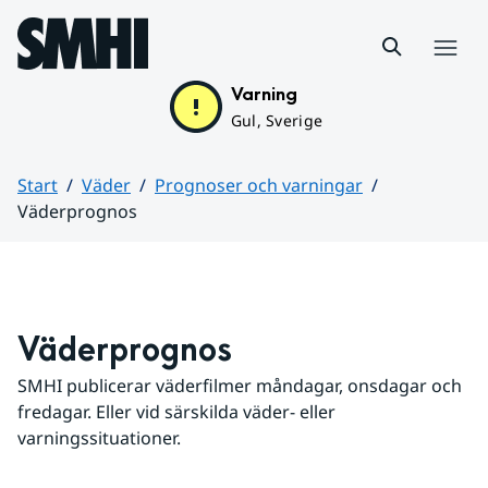
Hoppa till sidans innehåll
Meny
Varning
Gul, Sverige
Start
Väder
Prognoser och varningar
Väderprognos
Huvudinnehåll
Väderprognos
SMHI publicerar väderfilmer måndagar, onsdagar och 
fredagar. Eller vid särskilda väder- eller 
varningssituationer.