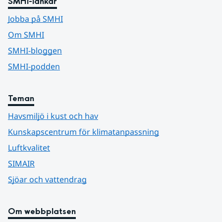
SMHI-länkar
Jobba på SMHI
Om SMHI
SMHI-bloggen
SMHI-podden
Teman
Havsmiljö i kust och hav
Kunskapscentrum för klimatanpassning
Luftkvalitet
SIMAIR
Sjöar och vattendrag
Om webbplatsen