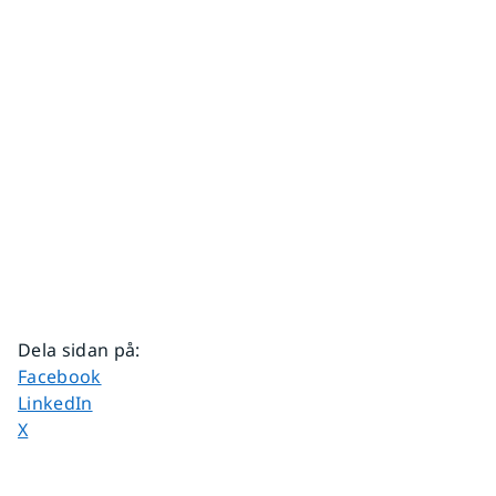
Dela sidan på
:
Dela sidan på
Facebook
Dela sidan på
LinkedIn
Dela sidan på
X