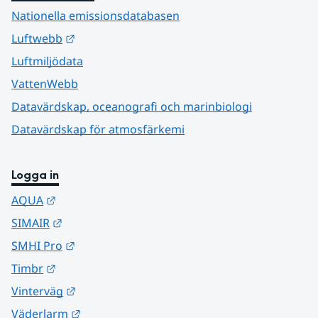
Nationella emissionsdatabasen
Länk till annan webbplats.
Luftwebb
Luftmiljödata
VattenWebb
Datavärdskap, oceanografi och marinbiologi
Datavärdskap för atmosfärkemi
Logga in
Länk till annan webbplats.
AQUA
Länk till annan webbplats.
SIMAIR
Länk till annan webbplats.
SMHI Pro
Länk till annan webbplats.
Timbr
Länk till annan webbplats.
Vinterväg
Länk till annan webbplats.
Väderlarm