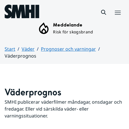
Hoppa till sidans innehåll
Meny
Meddelande
Risk för skogsbrand
Start
Väder
Prognoser och varningar
Väderprognos
Huvudinnehåll
Väderprognos
SMHI publicerar väderfilmer måndagar, onsdagar och 
fredagar. Eller vid särskilda väder- eller 
varningssituationer.