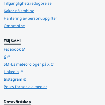
Tillgänglighetsredogörelse
Kakor på smhi.se
Hantering av personuppgifter
Om smhi.se
Följ SMHI
Länk till annan webbplats.
Facebook
Länk till annan webbplats.
X
Länk till annan webbplats.
SMHIs meteorologer på X
Länk till annan webbplats.
Linkedin
Länk till annan webbplats.
Instagram
Policy för sociala medier
Datavärdskap