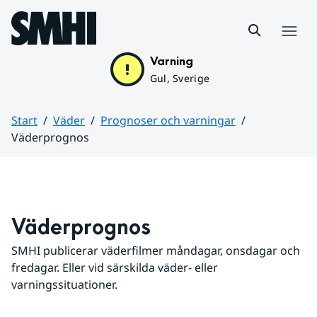
Hoppa till sidans innehåll
Meny
Varning
Gul, Sverige
Start
Väder
Prognoser och varningar
Väderprognos
Huvudinnehåll
Väderprognos
SMHI publicerar väderfilmer måndagar, onsdagar och 
fredagar. Eller vid särskilda väder- eller 
varningssituationer.