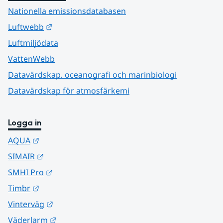
Nationella emissionsdatabasen
Länk till annan webbplats.
Luftwebb
Luftmiljödata
VattenWebb
Datavärdskap, oceanografi och marinbiologi
Datavärdskap för atmosfärkemi
Logga in
Länk till annan webbplats.
AQUA
Länk till annan webbplats.
SIMAIR
Länk till annan webbplats.
SMHI Pro
Länk till annan webbplats.
Timbr
Länk till annan webbplats.
Vinterväg
Länk till annan webbplats.
Väderlarm