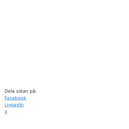
Dela sidan på
:
Dela sidan på
Facebook
Dela sidan på
LinkedIn
Dela sidan på
X