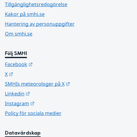
Tillgänglighetsredogörelse
Kakor på smhi.se
Hantering av personuppgifter
Om smhi.se
Följ SMHI
Länk till annan webbplats.
Facebook
Länk till annan webbplats.
X
Länk till annan webbplats.
SMHIs meteorologer på X
Länk till annan webbplats.
Linkedin
Länk till annan webbplats.
Instagram
Policy för sociala medier
Datavärdskap