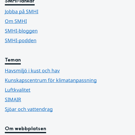
SMHI-länkar
Jobba på SMHI
Om SMHI
SMHI-bloggen
SMHI-podden
Teman
Havsmiljö i kust och hav
Kunskapscentrum för klimatanpassning
Luftkvalitet
SIMAIR
Sjöar och vattendrag
Om webbplatsen