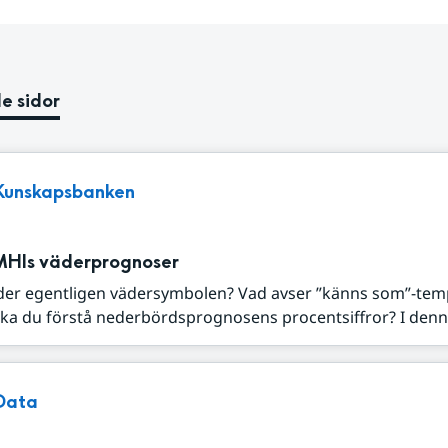
e sidor
Kunskapsbanken
MHIs väderprognoser
der egentligen vädersymbolen? Vad avser ”känns som”-tem
ka du förstå nederbördsprognosens procentsiffror? I denna
Data