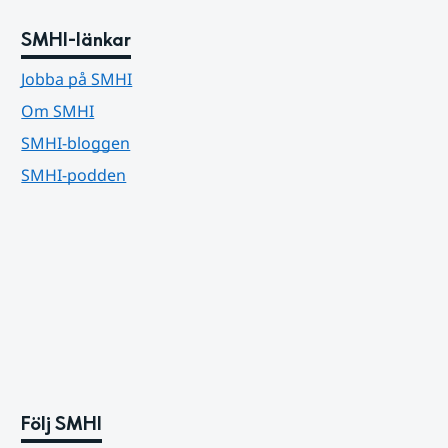
SMHI-länkar
Jobba på SMHI
Om SMHI
SMHI-bloggen
SMHI-podden
Följ SMHI