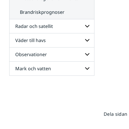
Brandriskprognoser
Radar och satellit
Väder till havs
Undersidor
för
Radar
Observationer
Undersidor
och
för
satellit
Väder
Mark och vatten
Undersidor
till
för
havs
Observationer
Undersidor
för
Mark
och
vatten
Dela sidan