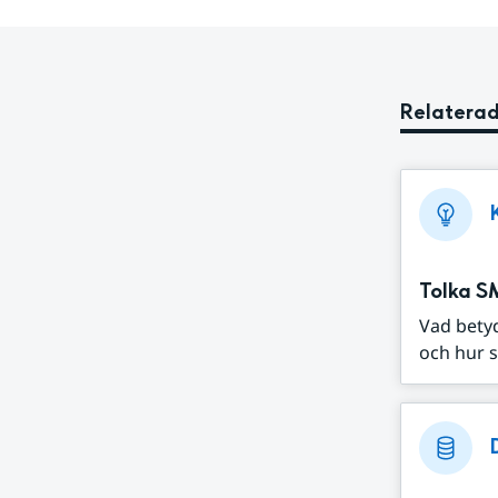
Relaterad
Tolka S
Vad bety
och hur s