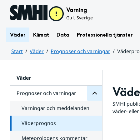
Hoppa till sidans innehåll
Varning
Gul, Sverige
Väder
Klimat
Data
Professionella tjänster
Start
Väder
Prognoser och varningar
Väderpr
varningar
och
Huvudinnehåll
Prognoser
för
Undersidor
Väder
Väde
Prognoser och varningar
SMHI public
Varningar och meddelanden
väder- eller
Väderprognos
Meteorologens kommentar