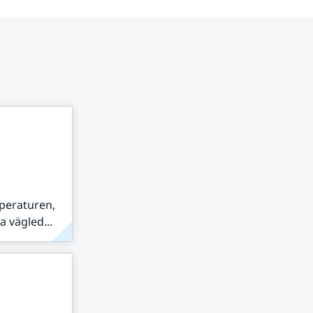
peraturen,
 vägled...