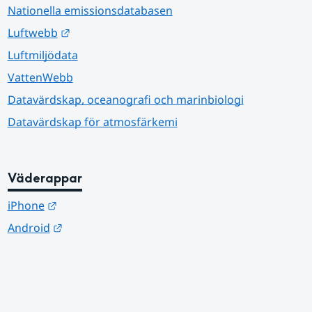
Nationella emissionsdatabasen
Länk till annan webbplats.
Luftwebb
Luftmiljödata
VattenWebb
Datavärdskap, oceanografi och marinbiologi
Datavärdskap för atmosfärkemi
Väderappar
Länk till annan webbplats.
iPhone
Länk till annan webbplats.
Android