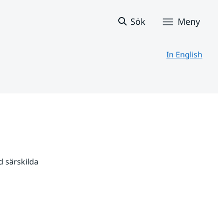
Sök
Meny
In English
 särskilda 