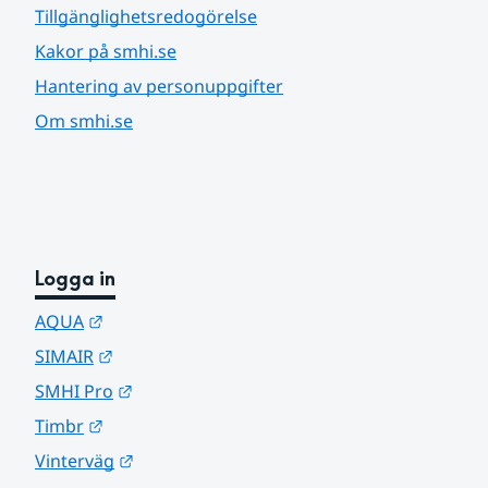
Tillgänglighetsredogörelse
Kakor på smhi.se
Hantering av personuppgifter
Om smhi.se
Logga in
Länk till annan webbplats.
AQUA
Länk till annan webbplats.
SIMAIR
Länk till annan webbplats.
SMHI Pro
Länk till annan webbplats.
Timbr
Länk till annan webbplats.
Vinterväg