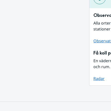
Observa
Alla orte
stationer
Observat
Få koll 
En väder
och rum. 
Radar