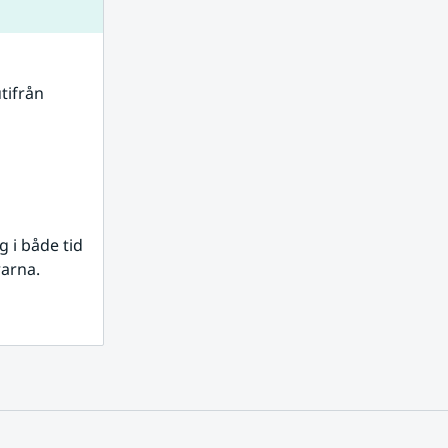
tifrån 
i både tid 
rarna.