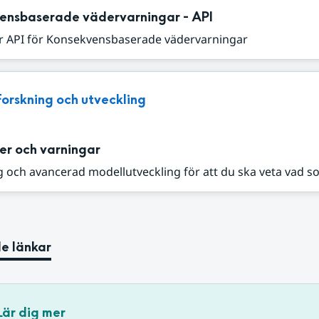
ensbaserade vädervarningar - API
r API för Konsekvensbaserade vädervarningar
Forskning och utveckling
er och varningar
 och avancerad modellutveckling för att du ska veta vad s
e länkar
Lär dig mer