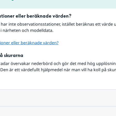
tioner eller beräknade värden?
r har inte observationsstationer, istället beräknas ett värde u
 i närheten och modelldata.
ioner eller beräknade värden?
på skurarna
radar övervakar nederbörd och gör det med hög upplösning 
Den är ett värdefullt hjälpmedel när man vill ha koll på sku