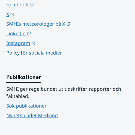
Länk till annan webbplats.
Facebook
Länk till annan webbplats.
X
Länk till annan webbplats.
SMHIs meteorologer på X
Länk till annan webbplats.
Linkedin
Länk till annan webbplats.
Instagram
Policy för sociala medier
Publikationer
SMHI ger regelbundet ut tidskrifter, rapporter och 
faktablad.
Sök publikationer
Nyhetsbladet Medvind