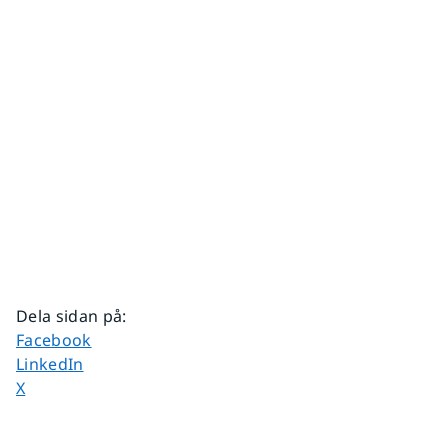
Dela sidan på
:
Dela sidan på
Facebook
Dela sidan på
LinkedIn
Dela sidan på
X