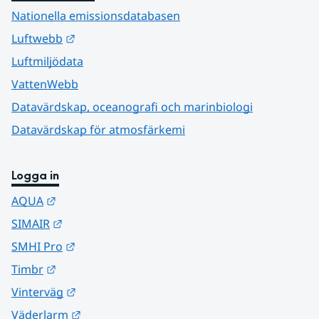
Nationella emissionsdatabasen
Länk till annan webbplats.
Luftwebb
Luftmiljödata
VattenWebb
Datavärdskap, oceanografi och marinbiologi
Datavärdskap för atmosfärkemi
Logga in
Länk till annan webbplats.
AQUA
Länk till annan webbplats.
SIMAIR
Länk till annan webbplats.
SMHI Pro
Länk till annan webbplats.
Timbr
Länk till annan webbplats.
Vinterväg
Länk till annan webbplats.
Väderlarm