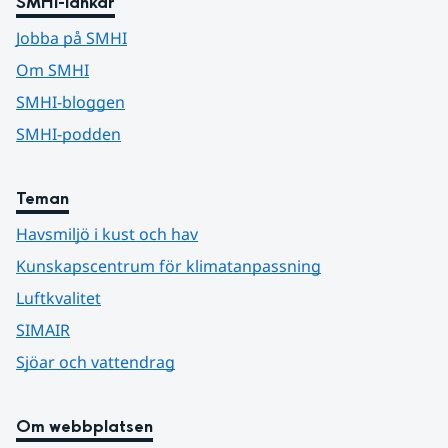
SMHI-länkar
Jobba på SMHI
Om SMHI
SMHI-bloggen
SMHI-podden
Teman
Havsmiljö i kust och hav
Kunskapscentrum för klimatanpassning
Luftkvalitet
SIMAIR
Sjöar och vattendrag
Om webbplatsen