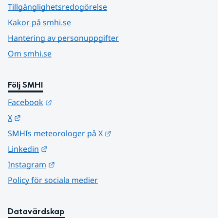
Tillgänglighetsredogörelse
Kakor på smhi.se
Hantering av personuppgifter
Om smhi.se
Följ SMHI
Länk till annan webbplats.
Facebook
Länk till annan webbplats.
X
Länk till annan webbplats.
SMHIs meteorologer på X
Länk till annan webbplats.
Linkedin
Länk till annan webbplats.
Instagram
Policy för sociala medier
Datavärdskap