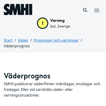
Hoppa till sidans innehåll
Meny
Varning
Gul, Sverige
Start
Väder
Prognoser och varningar
Väderprognos
Huvudinnehåll
Väderprognos
SMHI publicerar väderfilmer måndagar, onsdagar och 
fredagar. Eller vid särskilda väder- eller 
varningssituationer.