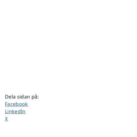
Dela sidan på
:
Dela sidan på
Facebook
Dela sidan på
LinkedIn
Dela sidan på
X