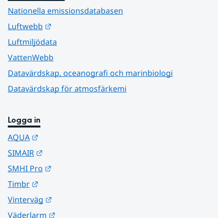
Nationella emissionsdatabasen
Länk till annan webbplats.
Luftwebb
Luftmiljödata
VattenWebb
Datavärdskap, oceanografi och marinbiologi
Datavärdskap för atmosfärkemi
Logga in
Länk till annan webbplats.
AQUA
Länk till annan webbplats.
SIMAIR
Länk till annan webbplats.
SMHI Pro
Länk till annan webbplats.
Timbr
Länk till annan webbplats.
Vinterväg
Länk till annan webbplats.
Väderlarm