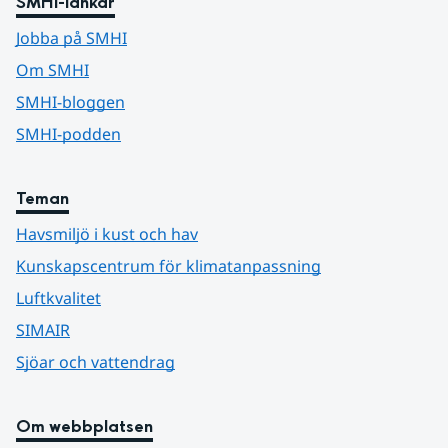
SMHI-länkar
Jobba på SMHI
Om SMHI
SMHI-bloggen
SMHI-podden
Teman
Havsmiljö i kust och hav
Kunskapscentrum för klimatanpassning
Luftkvalitet
SIMAIR
Sjöar och vattendrag
Om webbplatsen