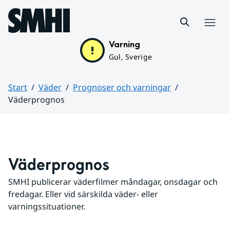
Hoppa till sidans innehåll
Meny
Varning
Gul, Sverige
Start
Väder
Prognoser och varningar
Väderprognos
Huvudinnehåll
Väderprognos
SMHI publicerar väderfilmer måndagar, onsdagar och 
fredagar. Eller vid särskilda väder- eller 
varningssituationer.