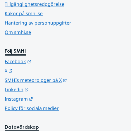
Tillgänglighetsredogörelse
Kakor på smhi.se
Hantering av personuppgifter
Om smhi.se
Följ SMHI
Länk till annan webbplats.
Facebook
Länk till annan webbplats.
X
Länk till annan webbplats.
SMHIs meteorologer på X
Länk till annan webbplats.
Linkedin
Länk till annan webbplats.
Instagram
Policy för sociala medier
Datavärdskap