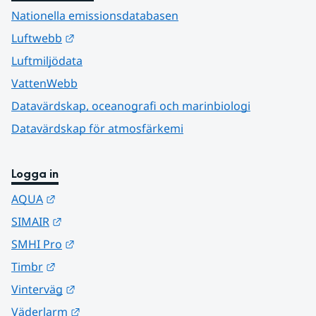
Nationella emissionsdatabasen
Länk till annan webbplats.
Luftwebb
Luftmiljödata
VattenWebb
Datavärdskap, oceanografi och marinbiologi
Datavärdskap för atmosfärkemi
Logga in
Länk till annan webbplats.
AQUA
Länk till annan webbplats.
SIMAIR
Länk till annan webbplats.
SMHI Pro
Länk till annan webbplats.
Timbr
Länk till annan webbplats.
Vinterväg
Länk till annan webbplats.
Väderlarm