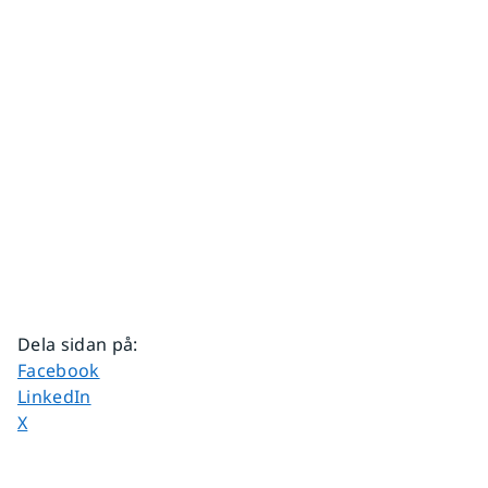
Dela sidan på
:
Dela sidan på
Facebook
Dela sidan på
LinkedIn
Dela sidan på
X