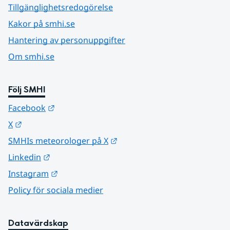
Tillgänglighetsredogörelse
Kakor på smhi.se
Hantering av personuppgifter
Om smhi.se
Följ SMHI
Länk till annan webbplats.
Facebook
Länk till annan webbplats.
X
Länk till annan webbplats.
SMHIs meteorologer på X
Länk till annan webbplats.
Linkedin
Länk till annan webbplats.
Instagram
Policy för sociala medier
Datavärdskap