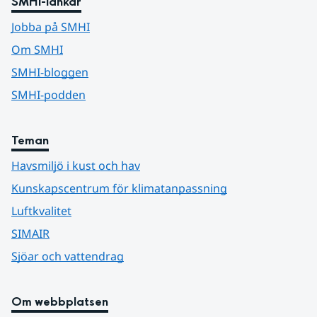
SMHI-länkar
Jobba på SMHI
Om SMHI
SMHI-bloggen
SMHI-podden
Teman
Havsmiljö i kust och hav
Kunskapscentrum för klimatanpassning
Luftkvalitet
SIMAIR
Sjöar och vattendrag
Om webbplatsen