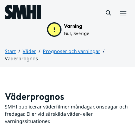
Hoppa till sidans innehåll
Meny
Varning
Gul, Sverige
Start
Väder
Prognoser och varningar
Väderprognos
Huvudinnehåll
Väderprognos
SMHI publicerar väderfilmer måndagar, onsdagar och 
fredagar. Eller vid särskilda väder- eller 
varningssituationer.