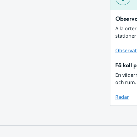
Observa
Alla orte
stationer
Observat
Få koll 
En väder
och rum. 
Radar