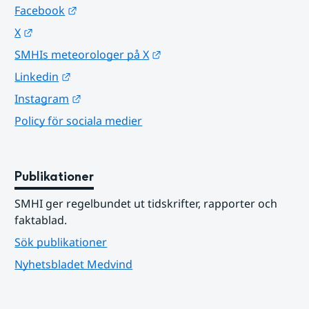
Länk till annan webbplats.
Facebook
Länk till annan webbplats.
X
Länk till annan webbplats.
SMHIs meteorologer på X
Länk till annan webbplats.
Linkedin
Länk till annan webbplats.
Instagram
Policy för sociala medier
Publikationer
SMHI ger regelbundet ut tidskrifter, rapporter och 
faktablad.
Sök publikationer
Nyhetsbladet Medvind