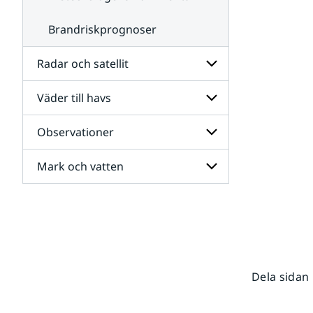
Brandriskprognoser
Radar och satellit
Väder till havs
Undersidor
för
Radar
Observationer
Undersidor
och
för
satellit
Väder
Mark och vatten
Undersidor
till
för
havs
Observationer
Undersidor
för
Mark
och
vatten
Dela sidan