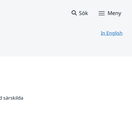
Sök
Meny
In English
 särskilda 