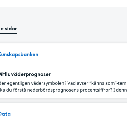
e sidor
Kunskapsbanken
MHIs väderprognoser
der egentligen vädersymbolen? Vad avser ”känns som”-tem
ka du förstå nederbördsprognosens procentsiffror? I denna
Data