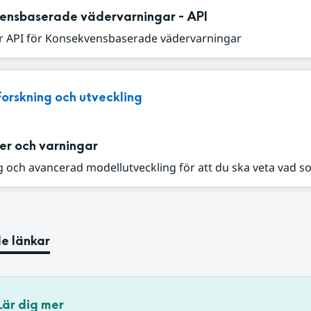
ensbaserade vädervarningar - API
r API för Konsekvensbaserade vädervarningar
Forskning och utveckling
er och varningar
 och avancerad modellutveckling för att du ska veta vad s
e länkar
Lär dig mer