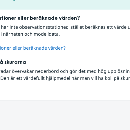
tioner eller beräknade värden?
r har inte observationsstationer, istället beräknas ett värde u
 i närheten och modelldata.
ioner eller beräknade värden?
på skurarna
radar övervakar nederbörd och gör det med hög upplösning 
Den är ett värdefullt hjälpmedel när man vill ha koll på sku