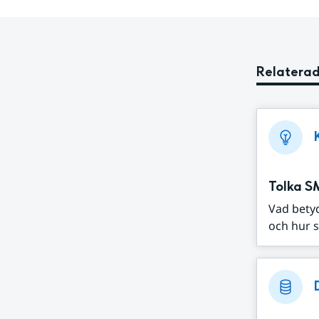
Relaterad
Tolka S
Vad bety
och hur s