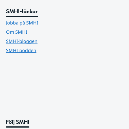
SMHI-länkar
Jobba på SMHI
Om SMHI
SMHI-bloggen
SMHI-podden
Följ SMHI