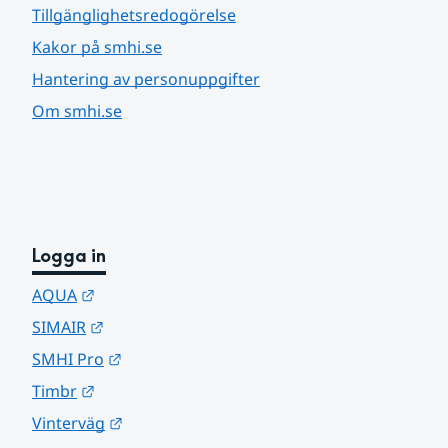
Tillgänglighetsredogörelse
Kakor på smhi.se
Hantering av personuppgifter
Om smhi.se
Logga in
Länk till annan webbplats.
AQUA
Länk till annan webbplats.
SIMAIR
Länk till annan webbplats.
SMHI Pro
Länk till annan webbplats.
Timbr
Länk till annan webbplats.
Vinterväg