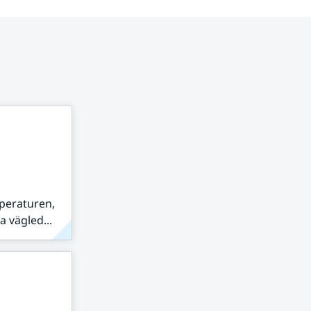
peraturen,
 vägled...