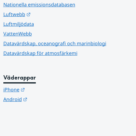
Nationella emissionsdatabasen
Länk till annan webbplats.
Luftwebb
Luftmiljödata
VattenWebb
Datavärdskap, oceanografi och marinbiologi
Datavärdskap för atmosfärkemi
Väderappar
Länk till annan webbplats.
iPhone
Länk till annan webbplats.
Android