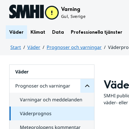
Hoppa till sidans innehåll
Varning
Gul, Sverige
Väder
Klimat
Data
Professionella tjänster
Start
Väder
Prognoser och varningar
Väderpr
varningar
och
Huvudinnehåll
Prognoser
för
Undersidor
Väder
Väde
Prognoser och varningar
SMHI public
Varningar och meddelanden
väder- eller
Väderprognos
Meteorologens kommentar