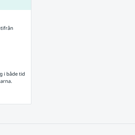
tifrån 
i både tid 
rarna.