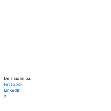
Dela sidan på
:
Dela sidan på
Facebook
Dela sidan på
LinkedIn
Dela sidan på
X