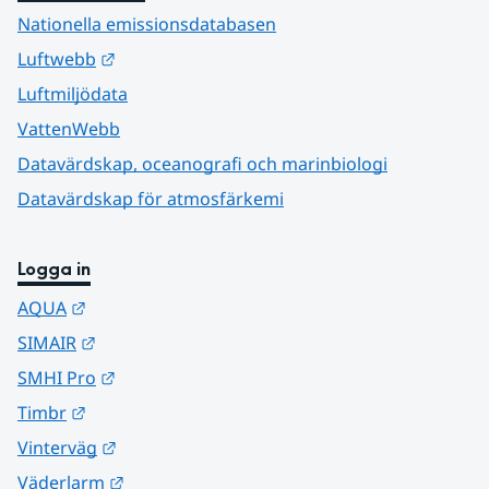
Nationella emissionsdatabasen
Länk till annan webbplats.
Luftwebb
Luftmiljödata
VattenWebb
Datavärdskap, oceanografi och marinbiologi
Datavärdskap för atmosfärkemi
Logga in
Länk till annan webbplats.
AQUA
Länk till annan webbplats.
SIMAIR
Länk till annan webbplats.
SMHI Pro
Länk till annan webbplats.
Timbr
Länk till annan webbplats.
Vinterväg
Länk till annan webbplats.
Väderlarm