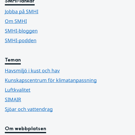
SMHI-länkar
Jobba på SMHI
Om SMHI
SMHI-bloggen
SMHI-podden
Teman
Havsmiljö i kust och hav
Kunskapscentrum för klimatanpassning
Luftkvalitet
SIMAIR
Sjöar och vattendrag
Om webbplatsen