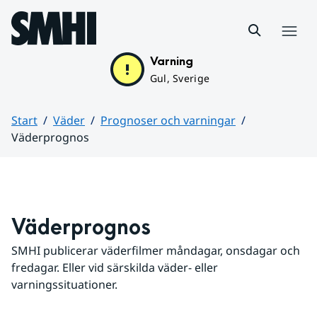
Hoppa till sidans innehåll
Meny
Varning
Gul, Sverige
Start
Väder
Prognoser och varningar
Väderprognos
Huvudinnehåll
Väderprognos
SMHI publicerar väderfilmer måndagar, onsdagar och 
fredagar. Eller vid särskilda väder- eller 
varningssituationer.