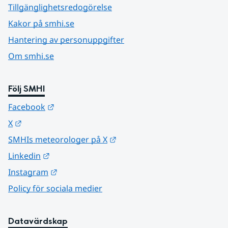
Tillgänglighetsredogörelse
Kakor på smhi.se
Hantering av personuppgifter
Om smhi.se
Följ SMHI
Länk till annan webbplats.
Facebook
Länk till annan webbplats.
X
Länk till annan webbplats.
SMHIs meteorologer på X
Länk till annan webbplats.
Linkedin
Länk till annan webbplats.
Instagram
Policy för sociala medier
Datavärdskap