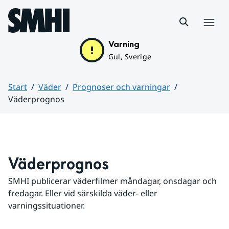
Hoppa till sidans innehåll
Meny
Varning
Gul, Sverige
Start
Väder
Prognoser och varningar
Väderprognos
Huvudinnehåll
Väderprognos
SMHI publicerar väderfilmer måndagar, onsdagar och 
fredagar. Eller vid särskilda väder- eller 
varningssituationer.