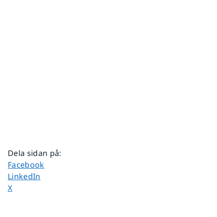
Dela sidan på
:
Dela sidan på
Facebook
Dela sidan på
LinkedIn
Dela sidan på
X