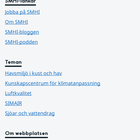
SMHI-länkar
Jobba på SMHI
Om SMHI
SMHI-bloggen
SMHI-podden
Teman
Havsmiljö i kust och hav
Kunskapscentrum för klimatanpassning
Luftkvalitet
SIMAIR
Sjöar och vattendrag
Om webbplatsen