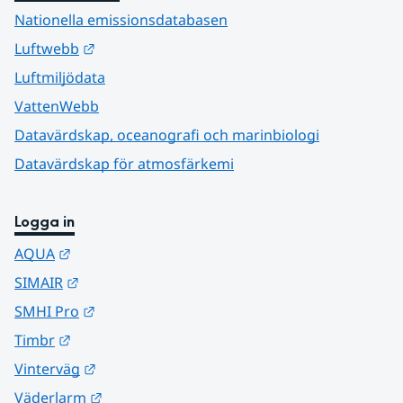
Nationella emissionsdatabasen
Länk till annan webbplats.
Luftwebb
Luftmiljödata
VattenWebb
Datavärdskap, oceanografi och marinbiologi
Datavärdskap för atmosfärkemi
Logga in
Länk till annan webbplats.
AQUA
Länk till annan webbplats.
SIMAIR
Länk till annan webbplats.
SMHI Pro
Länk till annan webbplats.
Timbr
Länk till annan webbplats.
Vinterväg
Länk till annan webbplats.
Väderlarm