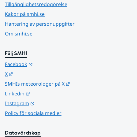
Tillgänglighetsredogörelse
Kakor på smhi.se
Hantering av personuppgifter
Om smhi.se
Följ SMHI
Länk till annan webbplats.
Facebook
Länk till annan webbplats.
X
Länk till annan webbplats.
SMHIs meteorologer på X
Länk till annan webbplats.
Linkedin
Länk till annan webbplats.
Instagram
Policy för sociala medier
Datavärdskap