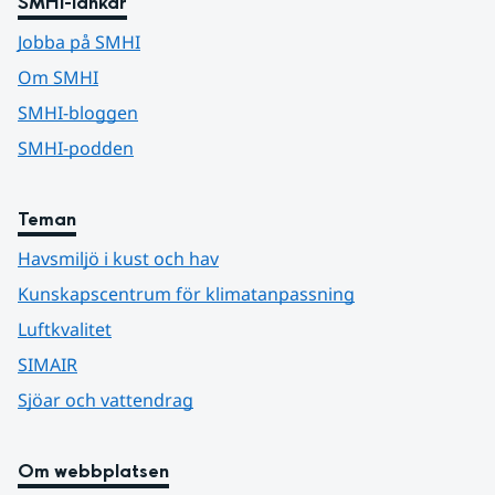
SMHI-länkar
Jobba på SMHI
Om SMHI
SMHI-bloggen
SMHI-podden
Teman
Havsmiljö i kust och hav
Kunskapscentrum för klimatanpassning
Luftkvalitet
SIMAIR
Sjöar och vattendrag
Om webbplatsen