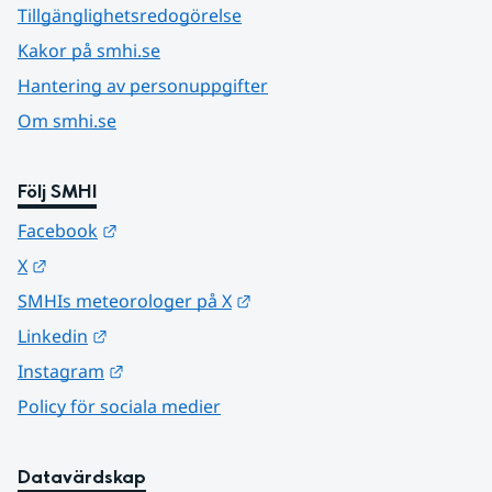
Tillgänglighetsredogörelse
Kakor på smhi.se
Hantering av personuppgifter
Om smhi.se
Följ SMHI
Länk till annan webbplats.
Facebook
Länk till annan webbplats.
X
Länk till annan webbplats.
SMHIs meteorologer på X
Länk till annan webbplats.
Linkedin
Länk till annan webbplats.
Instagram
Policy för sociala medier
Datavärdskap