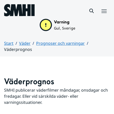
Hoppa till sidans innehåll
Meny
Varning
Gul, Sverige
Start
Väder
Prognoser och varningar
Väderprognos
Huvudinnehåll
Väderprognos
SMHI publicerar väderfilmer måndagar, onsdagar och 
fredagar. Eller vid särskilda väder- eller 
varningssituationer.