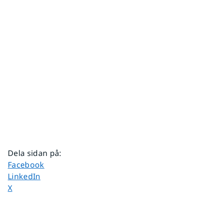
Dela sidan på
:
Dela sidan på
Facebook
Dela sidan på
LinkedIn
Dela sidan på
X