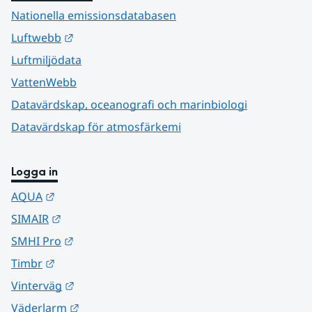
Nationella emissionsdatabasen
Länk till annan webbplats.
Luftwebb
Luftmiljödata
VattenWebb
Datavärdskap, oceanografi och marinbiologi
Datavärdskap för atmosfärkemi
Logga in
Länk till annan webbplats.
AQUA
Länk till annan webbplats.
SIMAIR
Länk till annan webbplats.
SMHI Pro
Länk till annan webbplats.
Timbr
Länk till annan webbplats.
Vinterväg
Länk till annan webbplats.
Väderlarm