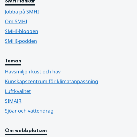
SMHI-länkar
Jobba på SMHI
Om SMHI
SMHI-bloggen
SMHI-podden
Teman
Havsmiljö i kust och hav
Kunskapscentrum för klimatanpassning
Luftkvalitet
SIMAIR
Sjöar och vattendrag
Om webbplatsen