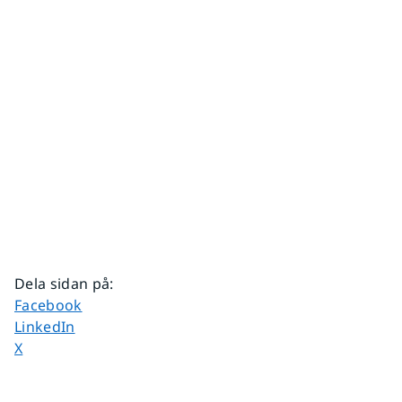
Dela sidan på
:
Dela sidan på
Facebook
Dela sidan på
LinkedIn
Dela sidan på
X