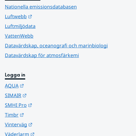
Nationella emissionsdatabasen
Länk till annan webbplats.
Luftwebb
Luftmiljödata
VattenWebb
Datavärdskap, oceanografi och marinbiologi
Datavärdskap för atmosfärkemi
Logga in
Länk till annan webbplats.
AQUA
Länk till annan webbplats.
SIMAIR
Länk till annan webbplats.
SMHI Pro
Länk till annan webbplats.
Timbr
Länk till annan webbplats.
Vinterväg
Länk till annan webbplats.
Väderlarm