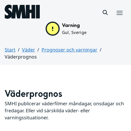
Hoppa till sidans innehåll
Meny
Varning
Gul, Sverige
Start
Väder
Prognoser och varningar
Väderprognos
Huvudinnehåll
Väderprognos
SMHI publicerar väderfilmer måndagar, onsdagar och 
fredagar. Eller vid särskilda väder- eller 
varningssituationer.