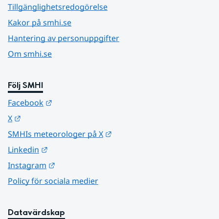
Tillgänglighetsredogörelse
Kakor på smhi.se
Hantering av personuppgifter
Om smhi.se
Följ SMHI
Länk till annan webbplats.
Facebook
Länk till annan webbplats.
X
Länk till annan webbplats.
SMHIs meteorologer på X
Länk till annan webbplats.
Linkedin
Länk till annan webbplats.
Instagram
Policy för sociala medier
Datavärdskap