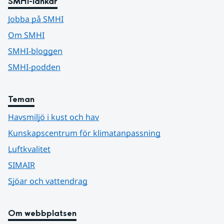
SMHI-länkar
Jobba på SMHI
Om SMHI
SMHI-bloggen
SMHI-podden
Teman
Havsmiljö i kust och hav
Kunskapscentrum för klimatanpassning
Luftkvalitet
SIMAIR
Sjöar och vattendrag
Om webbplatsen