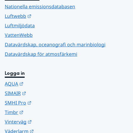
Nationella emissionsdatabasen
Länk till annan webbplats.
Luftwebb
Luftmiljödata
VattenWebb
Datavärdskap, oceanografi och marinbiologi
Datavärdskap för atmosfärkemi
Logga in
Länk till annan webbplats.
AQUA
Länk till annan webbplats.
SIMAIR
Länk till annan webbplats.
SMHI Pro
Länk till annan webbplats.
Timbr
Länk till annan webbplats.
Vinterväg
Länk till annan webbplats.
Väderlarm