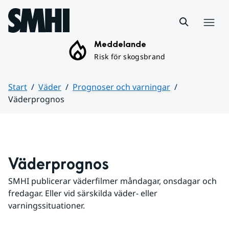
Hoppa till sidans innehåll
Meny
Meddelande
Risk för skogsbrand
Start
Väder
Prognoser och varningar
Väderprognos
Huvudinnehåll
Väderprognos
SMHI publicerar väderfilmer måndagar, onsdagar och 
fredagar. Eller vid särskilda väder- eller 
varningssituationer.