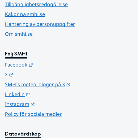
Tillgänglighetsredogörelse
Kakor på smhi.se
Hantering av personuppgifter
Om smhi.se
Följ SMHI
Länk till annan webbplats.
Facebook
Länk till annan webbplats.
X
Länk till annan webbplats.
SMHIs meteorologer på X
Länk till annan webbplats.
Linkedin
Länk till annan webbplats.
Instagram
Policy för sociala medier
Datavärdskap