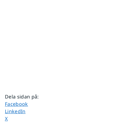
Dela sidan på
:
Dela sidan på
Facebook
Dela sidan på
LinkedIn
Dela sidan på
X