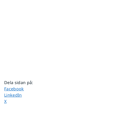
Dela sidan på
:
Dela sidan på
Facebook
Dela sidan på
LinkedIn
Dela sidan på
X