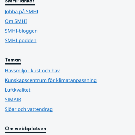
SMHI-länkar
Jobba på SMHI
Om SMHI
SMHI-bloggen
SMHI-podden
Teman
Havsmiljö i kust och hav
Kunskapscentrum för klimatanpassning
Luftkvalitet
SIMAIR
Sjöar och vattendrag
Om webbplatsen