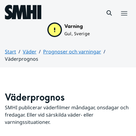
Hoppa till sidans innehåll
Meny
Varning
Gul, Sverige
Start
Väder
Prognoser och varningar
Väderprognos
Huvudinnehåll
Väderprognos
SMHI publicerar väderfilmer måndagar, onsdagar och 
fredagar. Eller vid särskilda väder- eller 
varningssituationer.