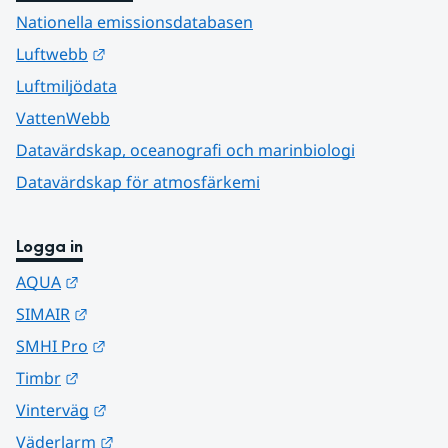
Nationella emissionsdatabasen
Länk till annan webbplats.
Luftwebb
Luftmiljödata
VattenWebb
Datavärdskap, oceanografi och marinbiologi
Datavärdskap för atmosfärkemi
Logga in
Länk till annan webbplats.
AQUA
Länk till annan webbplats.
SIMAIR
Länk till annan webbplats.
SMHI Pro
Länk till annan webbplats.
Timbr
Länk till annan webbplats.
Vinterväg
Länk till annan webbplats.
Väderlarm