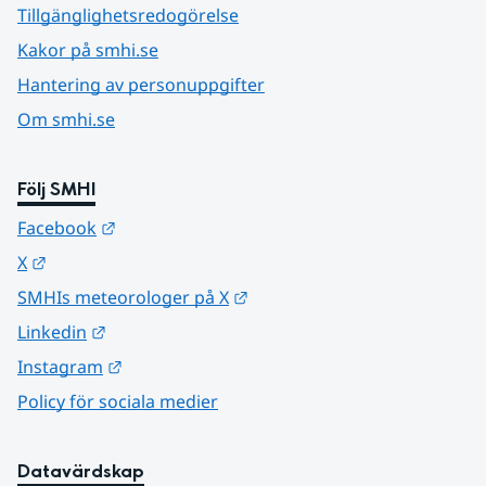
Tillgänglighetsredogörelse
Kakor på smhi.se
Hantering av personuppgifter
Om smhi.se
Följ SMHI
Länk till annan webbplats.
Facebook
Länk till annan webbplats.
X
Länk till annan webbplats.
SMHIs meteorologer på X
Länk till annan webbplats.
Linkedin
Länk till annan webbplats.
Instagram
Policy för sociala medier
Datavärdskap