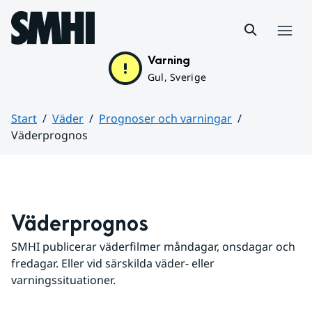
Hoppa till sidans innehåll
Meny
Varning
Gul, Sverige
Start
Väder
Prognoser och varningar
Väderprognos
Huvudinnehåll
Väderprognos
SMHI publicerar väderfilmer måndagar, onsdagar och 
fredagar. Eller vid särskilda väder- eller 
varningssituationer.