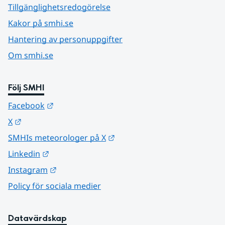
Tillgänglighetsredogörelse
Kakor på smhi.se
Hantering av personuppgifter
Om smhi.se
Följ SMHI
Länk till annan webbplats.
Facebook
Länk till annan webbplats.
X
Länk till annan webbplats.
SMHIs meteorologer på X
Länk till annan webbplats.
Linkedin
Länk till annan webbplats.
Instagram
Policy för sociala medier
Datavärdskap