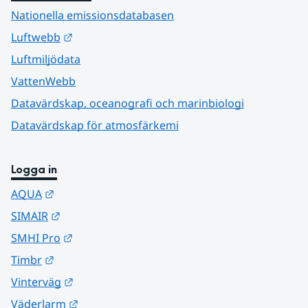
Nationella emissionsdatabasen
Länk till annan webbplats.
Luftwebb
Luftmiljödata
VattenWebb
Datavärdskap, oceanografi och marinbiologi
Datavärdskap för atmosfärkemi
Logga in
Länk till annan webbplats.
AQUA
Länk till annan webbplats.
SIMAIR
Länk till annan webbplats.
SMHI Pro
Länk till annan webbplats.
Timbr
Länk till annan webbplats.
Vinterväg
Länk till annan webbplats.
Väderlarm