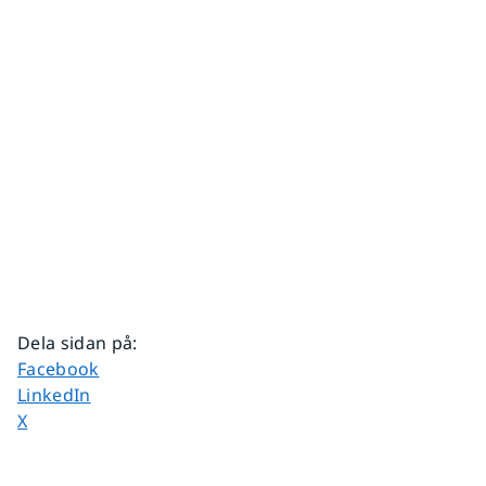
Dela sidan på
:
Dela sidan på
Facebook
Dela sidan på
LinkedIn
Dela sidan på
X