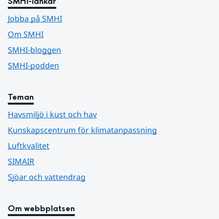
SMHI-länkar
Jobba på SMHI
Om SMHI
SMHI-bloggen
SMHI-podden
Teman
Havsmiljö i kust och hav
Kunskapscentrum för klimatanpassning
Luftkvalitet
SIMAIR
Sjöar och vattendrag
Om webbplatsen