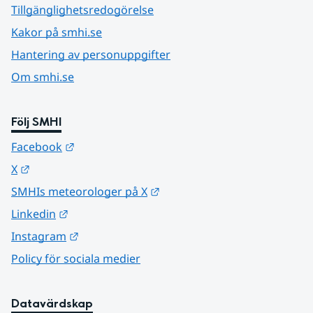
Tillgänglighetsredogörelse
Kakor på smhi.se
Hantering av personuppgifter
Om smhi.se
Följ SMHI
Länk till annan webbplats.
Facebook
Länk till annan webbplats.
X
Länk till annan webbplats.
SMHIs meteorologer på X
Länk till annan webbplats.
Linkedin
Länk till annan webbplats.
Instagram
Policy för sociala medier
Datavärdskap