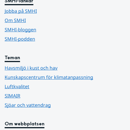
SMHI-länkar
Jobba på SMHI
Om SMHI
SMHI-bloggen
SMHI-podden
Teman
Havsmiljö i kust och hav
Kunskapscentrum för klimatanpassning
Luftkvalitet
SIMAIR
Sjöar och vattendrag
Om webbplatsen