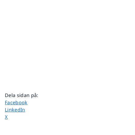
Dela sidan på
:
Dela sidan på
Facebook
Dela sidan på
LinkedIn
Dela sidan på
X