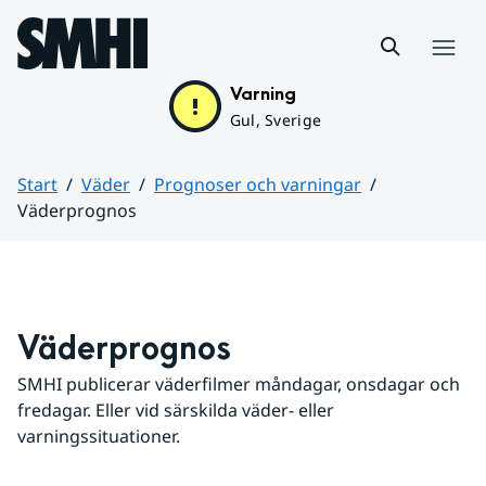
Hoppa till sidans innehåll
Meny
Varning
Gul, Sverige
Start
Väder
Prognoser och varningar
Väderprognos
Huvudinnehåll
Väderprognos
SMHI publicerar väderfilmer måndagar, onsdagar och 
fredagar. Eller vid särskilda väder- eller 
varningssituationer.