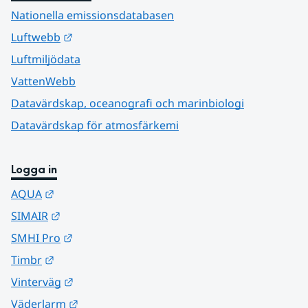
Nationella emissionsdatabasen
Länk till annan webbplats.
Luftwebb
Luftmiljödata
VattenWebb
Datavärdskap, oceanografi och marinbiologi
Datavärdskap för atmosfärkemi
Logga in
Länk till annan webbplats.
AQUA
Länk till annan webbplats.
SIMAIR
Länk till annan webbplats.
SMHI Pro
Länk till annan webbplats.
Timbr
Länk till annan webbplats.
Vinterväg
Länk till annan webbplats.
Väderlarm