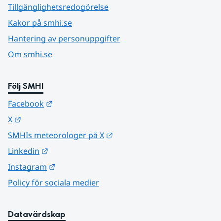
Tillgänglighetsredogörelse
Kakor på smhi.se
Hantering av personuppgifter
Om smhi.se
Följ SMHI
Länk till annan webbplats.
Facebook
Länk till annan webbplats.
X
Länk till annan webbplats.
SMHIs meteorologer på X
Länk till annan webbplats.
Linkedin
Länk till annan webbplats.
Instagram
Policy för sociala medier
Datavärdskap