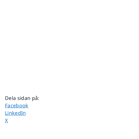
Dela sidan på
:
Dela sidan på
Facebook
Dela sidan på
LinkedIn
Dela sidan på
X