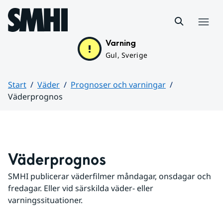
Hoppa till sidans innehåll
Meny
Varning
Gul, Sverige
Start
Väder
Prognoser och varningar
Väderprognos
Huvudinnehåll
Väderprognos
SMHI publicerar väderfilmer måndagar, onsdagar och 
fredagar. Eller vid särskilda väder- eller 
varningssituationer.