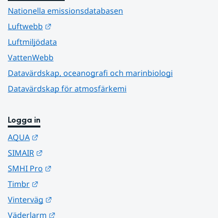
Nationella emissionsdatabasen
Länk till annan webbplats.
Luftwebb
Luftmiljödata
VattenWebb
Datavärdskap, oceanografi och marinbiologi
Datavärdskap för atmosfärkemi
Logga in
Länk till annan webbplats.
AQUA
Länk till annan webbplats.
SIMAIR
Länk till annan webbplats.
SMHI Pro
Länk till annan webbplats.
Timbr
Länk till annan webbplats.
Vinterväg
Länk till annan webbplats.
Väderlarm