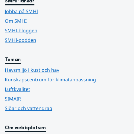
SMHI-länkar
Jobba på SMHI
Om SMHI
SMHI-bloggen
SMHI-podden
Teman
Havsmiljö i kust och hav
Kunskapscentrum för klimatanpassning
Luftkvalitet
SIMAIR
Sjöar och vattendrag
Om webbplatsen