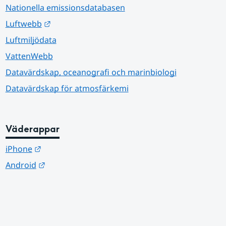
Nationella emissionsdatabasen
Länk till annan webbplats.
Luftwebb
Luftmiljödata
VattenWebb
Datavärdskap, oceanografi och marinbiologi
Datavärdskap för atmosfärkemi
Väderappar
Länk till annan webbplats.
iPhone
Länk till annan webbplats.
Android