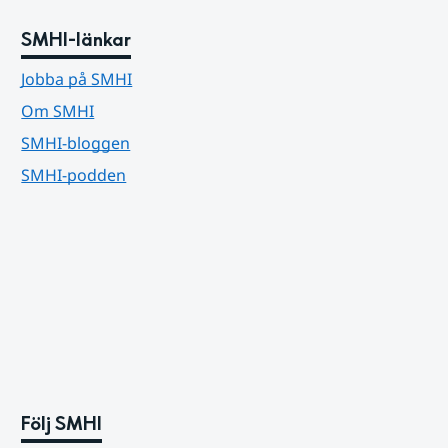
SMHI-länkar
Jobba på SMHI
Om SMHI
SMHI-bloggen
SMHI-podden
Följ SMHI