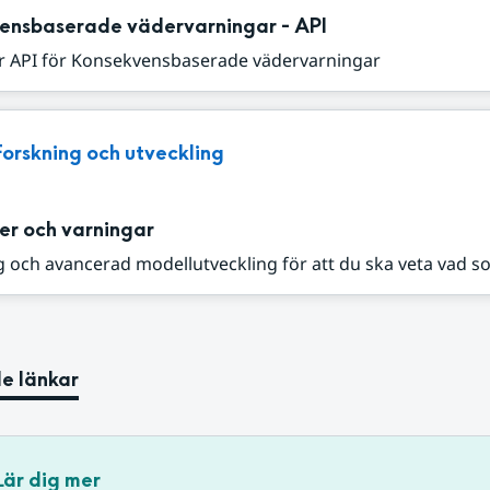
ensbaserade vädervarningar - API
r API för Konsekvensbaserade vädervarningar
Forskning och utveckling
er och varningar
 och avancerad modellutveckling för att du ska veta vad s
e länkar
Lär dig mer