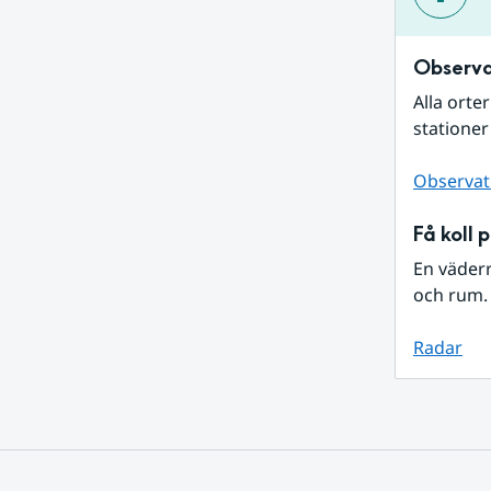
Observa
Alla orte
stationer
Observat
Få koll 
En väder
och rum. 
Radar