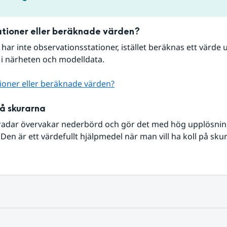
tioner eller beräknade värden?
r har inte observationsstationer, istället beräknas ett värde u
 i närheten och modelldata.
ioner eller beräknade värden?
på skurarna
radar övervakar nederbörd och gör det med hög upplösning 
Den är ett värdefullt hjälpmedel när man vill ha koll på sku