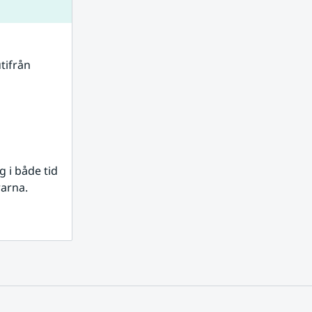
tifrån 
i både tid 
rarna.