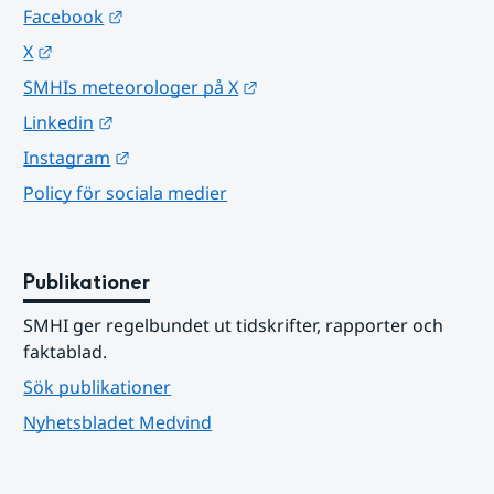
Länk till annan webbplats.
Facebook
Länk till annan webbplats.
X
Länk till annan webbplats.
SMHIs meteorologer på X
Länk till annan webbplats.
Linkedin
Länk till annan webbplats.
Instagram
Policy för sociala medier
Publikationer
SMHI ger regelbundet ut tidskrifter, rapporter och 
faktablad.
Sök publikationer
Nyhetsbladet Medvind