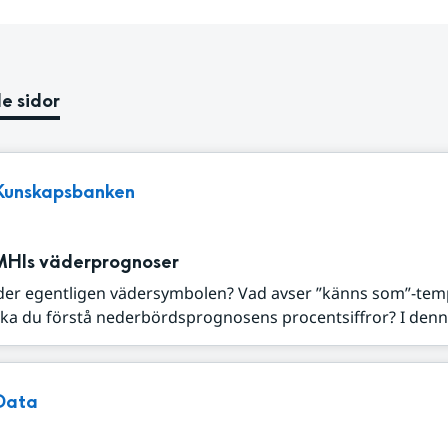
e sidor
Kunskapsbanken
MHIs väderprognoser
der egentligen vädersymbolen? Vad avser ”känns som”-tem
ka du förstå nederbördsprognosens procentsiffror? I denna
Data