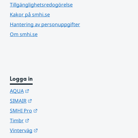
Tillgänglighetsredogörelse
Kakor på smhi.se
Hantering av personuppgifter
Om smhi.se
Logga in
Länk till annan webbplats.
AQUA
Länk till annan webbplats.
SIMAIR
Länk till annan webbplats.
SMHI Pro
Länk till annan webbplats.
Timbr
Länk till annan webbplats.
Vinterväg