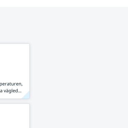
peraturen,
 vägled...