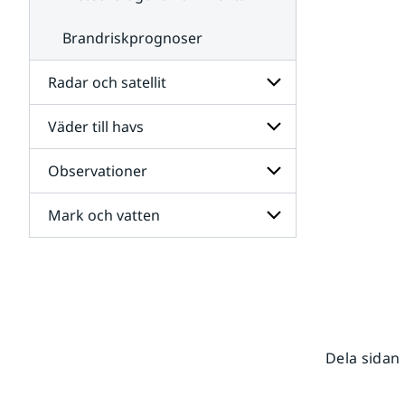
Brandriskprognoser
Radar och satellit
Väder till havs
Undersidor
för
Radar
Observationer
Undersidor
och
för
satellit
Väder
Mark och vatten
Undersidor
till
för
havs
Observationer
Undersidor
för
Mark
och
vatten
Dela sidan