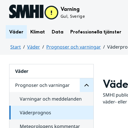
Hoppa till sidans innehåll
Varning
Gul, Sverige
Väder
Klimat
Data
Professionella tjänster
Start
Väder
Prognoser och varningar
Väderpr
varningar
och
Huvudinnehåll
Prognoser
för
Undersidor
Väder
Väde
Prognoser och varningar
SMHI public
Varningar och meddelanden
väder- eller
Väderprognos
Meteorologens kommentar