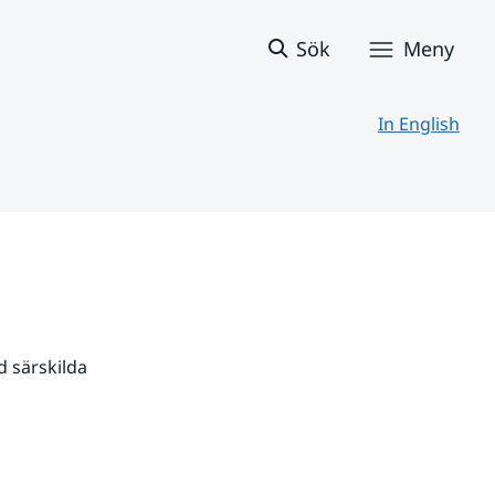
Sök
Meny
In English
 särskilda 