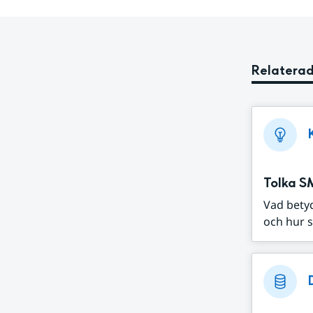
Relaterad
Tolka S
Vad bety
och hur s