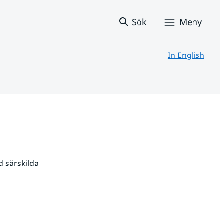
Sök
Meny
In English
 särskilda 