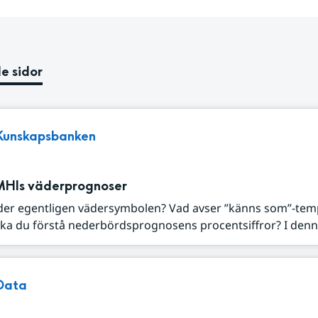
e sidor
Kunskapsbanken
MHIs väderprognoser
der egentligen vädersymbolen? Vad avser ”känns som”-tem
ka du förstå nederbördsprognosens procentsiffror? I denna
Data