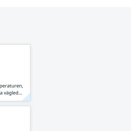
peraturen,
 vägled...