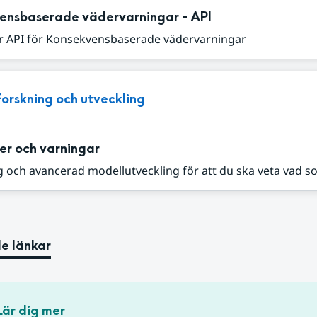
ensbaserade vädervarningar - API
r API för Konsekvensbaserade vädervarningar
Forskning och utveckling
er och varningar
 och avancerad modellutveckling för att du ska veta vad s
e länkar
Lär dig mer