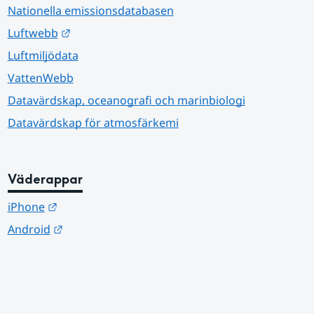
Nationella emissionsdatabasen
Länk till annan webbplats.
Luftwebb
Luftmiljödata
VattenWebb
Datavärdskap, oceanografi och marinbiologi
Datavärdskap för atmosfärkemi
Väderappar
Länk till annan webbplats.
iPhone
Länk till annan webbplats.
Android