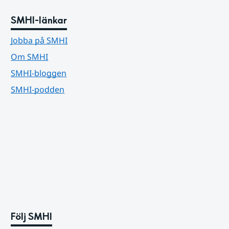
SMHI-länkar
Jobba på SMHI
Om SMHI
SMHI-bloggen
SMHI-podden
Följ SMHI