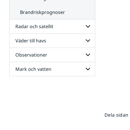
Brandriskprognoser
Radar och satellit
Väder till havs
Undersidor
för
Radar
Observationer
Undersidor
och
för
satellit
Väder
Mark och vatten
Undersidor
till
för
havs
Observationer
Undersidor
för
Mark
och
vatten
Dela sidan