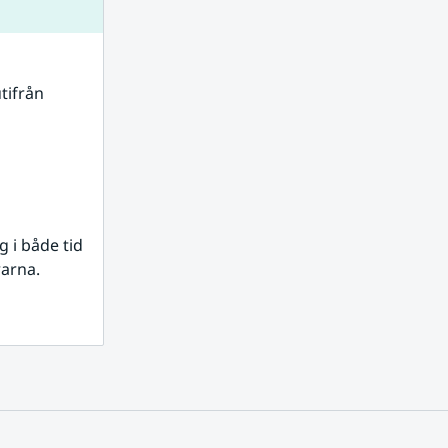
tifrån 
i både tid 
rarna.