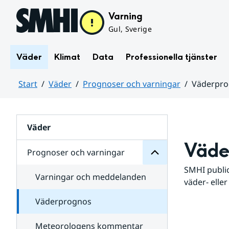
Hoppa till sidans innehåll
Varning
Gul, Sverige
Väder
Klimat
Data
Professionella tjänster
Start
Väder
Prognoser och varningar
Väderpr
varningar
och
Huvudinnehåll
Prognoser
för
Undersidor
Väder
Väde
Prognoser och varningar
SMHI public
Varningar och meddelanden
väder- eller
Väderprognos
Meteorologens kommentar