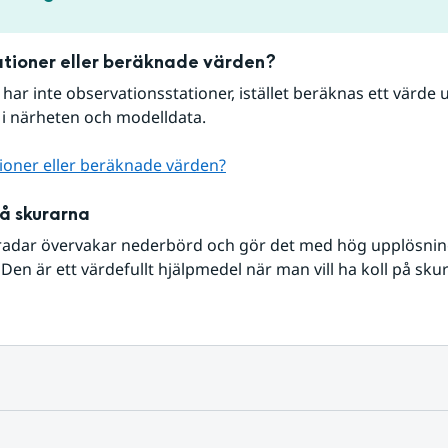
tioner eller beräknade värden?
r har inte observationsstationer, istället beräknas ett värde u
 i närheten och modelldata.
ioner eller beräknade värden?
på skurarna
radar övervakar nederbörd och gör det med hög upplösning 
Den är ett värdefullt hjälpmedel när man vill ha koll på sku