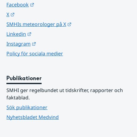
Länk till annan webbplats.
Facebook
Länk till annan webbplats.
X
Länk till annan webbplats.
SMHIs meteorologer på X
Länk till annan webbplats.
Linkedin
Länk till annan webbplats.
Instagram
Policy för sociala medier
Publikationer
SMHI ger regelbundet ut tidskrifter, rapporter och 
faktablad.
Sök publikationer
Nyhetsbladet Medvind