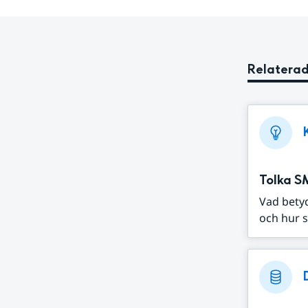
Relaterad
Tolka S
Vad bety
och hur s