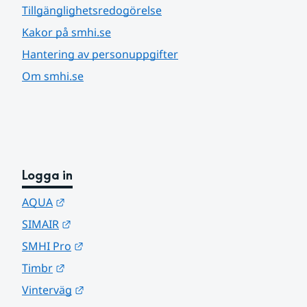
Tillgänglighetsredogörelse
Kakor på smhi.se
Hantering av personuppgifter
Om smhi.se
Logga in
Länk till annan webbplats.
AQUA
Länk till annan webbplats.
SIMAIR
Länk till annan webbplats.
SMHI Pro
Länk till annan webbplats.
Timbr
Länk till annan webbplats.
Vinterväg