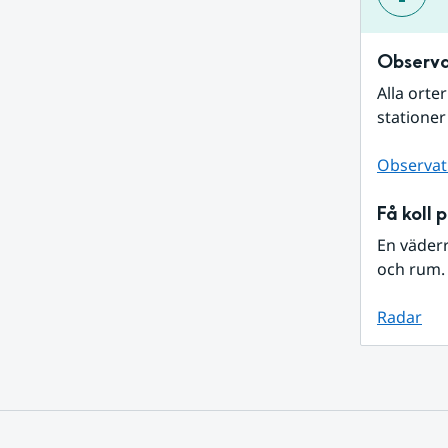
Observa
Alla orte
stationer
Observat
Få koll 
En väder
och rum. 
Radar