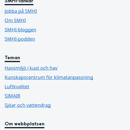
SMHI-länkar
Jobba på SMHI
Om SMHI
SMHI-bloggen
SMHI-podden
Teman
Havsmiljö i kust och hav
Kunskapscentrum för klimatanpassning
Luftkvalitet
SIMAIR
Sjöar och vattendrag
Om webbplatsen