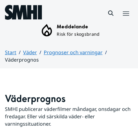
Hoppa till sidans innehåll
Meny
Meddelande
Risk för skogsbrand
Start
Väder
Prognoser och varningar
Väderprognos
Huvudinnehåll
Väderprognos
SMHI publicerar väderfilmer måndagar, onsdagar och 
fredagar. Eller vid särskilda väder- eller 
varningssituationer.