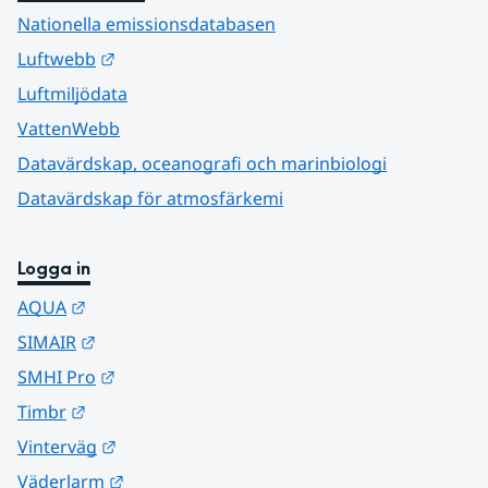
Nationella emissionsdatabasen
Länk till annan webbplats.
Luftwebb
Luftmiljödata
VattenWebb
Datavärdskap, oceanografi och marinbiologi
Datavärdskap för atmosfärkemi
Logga in
Länk till annan webbplats.
AQUA
Länk till annan webbplats.
SIMAIR
Länk till annan webbplats.
SMHI Pro
Länk till annan webbplats.
Timbr
Länk till annan webbplats.
Vinterväg
Länk till annan webbplats.
Väderlarm