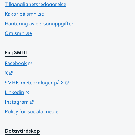
Tillgänglighetsredogörelse
Kakor på smhi.se
Hantering av personuppgifter
Om smhi.se
Följ SMHI
Länk till annan webbplats.
Facebook
Länk till annan webbplats.
X
Länk till annan webbplats.
SMHIs meteorologer på X
Länk till annan webbplats.
Linkedin
Länk till annan webbplats.
Instagram
Policy för sociala medier
Datavärdskap