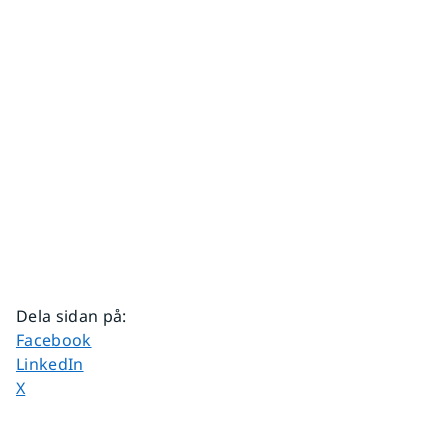
Dela sidan på
:
Dela sidan på
Facebook
Dela sidan på
LinkedIn
Dela sidan på
X