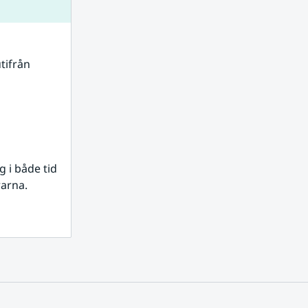
tifrån 
i både tid 
rarna.