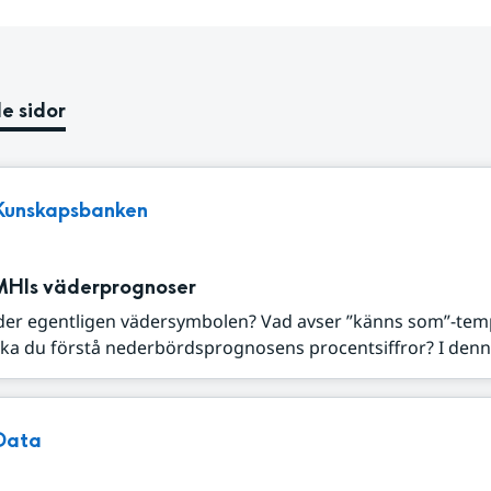
e sidor
Kunskapsbanken
MHIs väderprognoser
der egentligen vädersymbolen? Vad avser ”känns som”-tem
ka du förstå nederbördsprognosens procentsiffror? I denna
Data