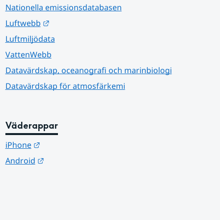
Nationella emissionsdatabasen
Länk till annan webbplats.
Luftwebb
Luftmiljödata
VattenWebb
Datavärdskap, oceanografi och marinbiologi
Datavärdskap för atmosfärkemi
Väderappar
Länk till annan webbplats.
iPhone
Länk till annan webbplats.
Android