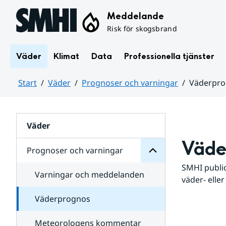
Hoppa till sidans innehåll
Meddelande
Risk för skogsbrand
Väder
Klimat
Data
Professionella tjänster
Start
Väder
Prognoser och varningar
Väderpr
varningar
och
Huvudinnehåll
Prognoser
för
Undersidor
Väder
Väde
Prognoser och varningar
SMHI public
Varningar och meddelanden
väder- eller
Väderprognos
Meteorologens kommentar