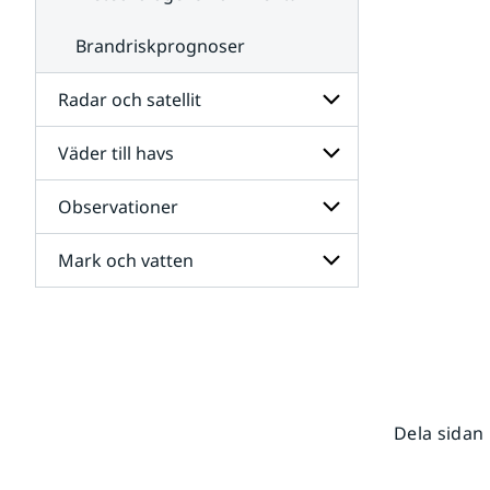
Brandriskprognoser
Radar och satellit
Väder till havs
Undersidor
för
Radar
Observationer
Undersidor
och
för
satellit
Väder
Mark och vatten
Undersidor
till
för
havs
Observationer
Undersidor
för
Mark
och
vatten
Dela sidan