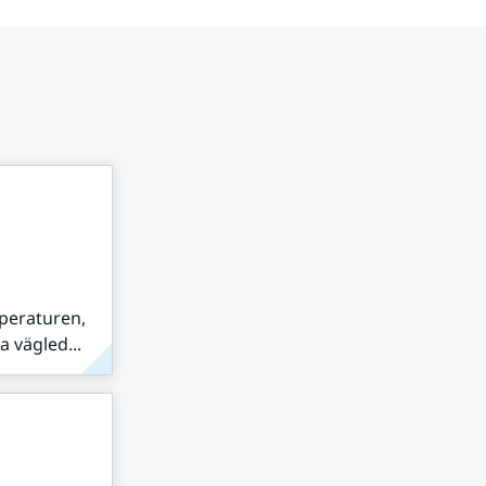
peraturen,
 vägled...