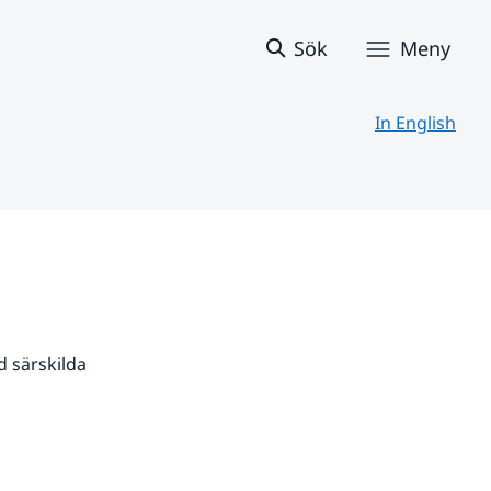
Sök
Meny
In English
 särskilda 