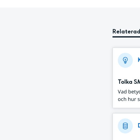
Relaterad
Tolka S
Vad bety
och hur s