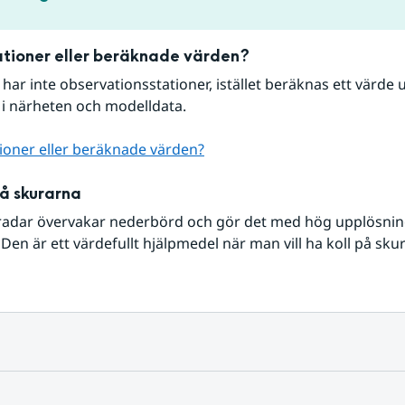
tioner eller beräknade värden?
r har inte observationsstationer, istället beräknas ett värde u
 i närheten och modelldata.
ioner eller beräknade värden?
på skurarna
radar övervakar nederbörd och gör det med hög upplösning 
Den är ett värdefullt hjälpmedel när man vill ha koll på sku