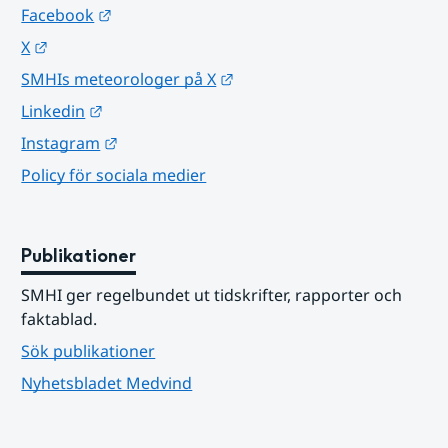
Länk till annan webbplats.
Facebook
Länk till annan webbplats.
X
Länk till annan webbplats.
SMHIs meteorologer på X
Länk till annan webbplats.
Linkedin
Länk till annan webbplats.
Instagram
Policy för sociala medier
Publikationer
SMHI ger regelbundet ut tidskrifter, rapporter och 
faktablad.
Sök publikationer
Nyhetsbladet Medvind