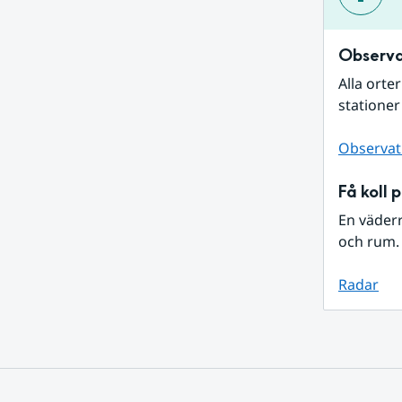
Observa
Alla orte
stationer
Observat
Få koll 
En väder
och rum. 
Radar