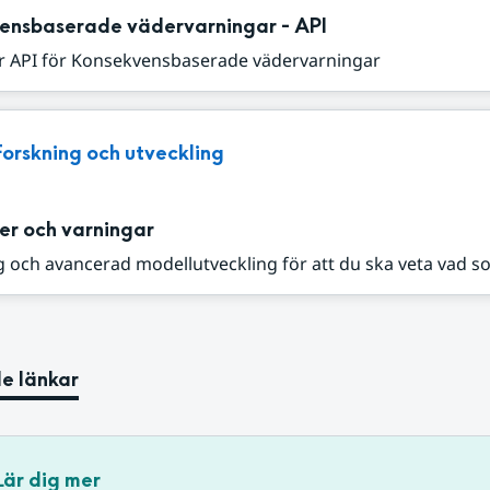
ensbaserade vädervarningar - API
r API för Konsekvensbaserade vädervarningar
Forskning och utveckling
er och varningar
 och avancerad modellutveckling för att du ska veta vad s
e länkar
Lär dig mer