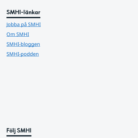
SMHI-länkar
Jobba på SMHI
Om SMHI
SMHI-bloggen
SMHI-podden
Följ SMHI