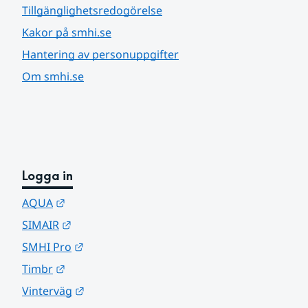
Tillgänglighetsredogörelse
Kakor på smhi.se
Hantering av personuppgifter
Om smhi.se
Logga in
Länk till annan webbplats.
AQUA
Länk till annan webbplats.
SIMAIR
Länk till annan webbplats.
SMHI Pro
Länk till annan webbplats.
Timbr
Länk till annan webbplats.
Vinterväg