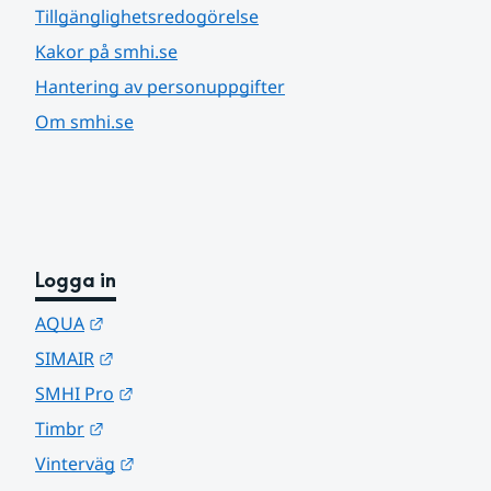
Tillgänglighetsredogörelse
Kakor på smhi.se
Hantering av personuppgifter
Om smhi.se
Logga in
Länk till annan webbplats.
AQUA
Länk till annan webbplats.
SIMAIR
Länk till annan webbplats.
SMHI Pro
Länk till annan webbplats.
Timbr
Länk till annan webbplats.
Vinterväg