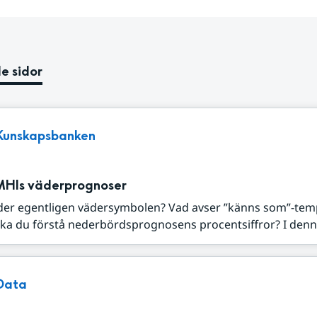
e sidor
Kunskapsbanken
MHIs väderprognoser
der egentligen vädersymbolen? Vad avser ”känns som”-tem
ka du förstå nederbördsprognosens procentsiffror? I denna
Data