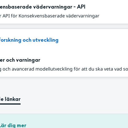
ensbaserade vädervarningar - API
r API för Konsekvensbaserade vädervarningar
Forskning och utveckling
er och varningar
 och avancerad modellutveckling för att du ska veta vad s
e länkar
Lär dig mer