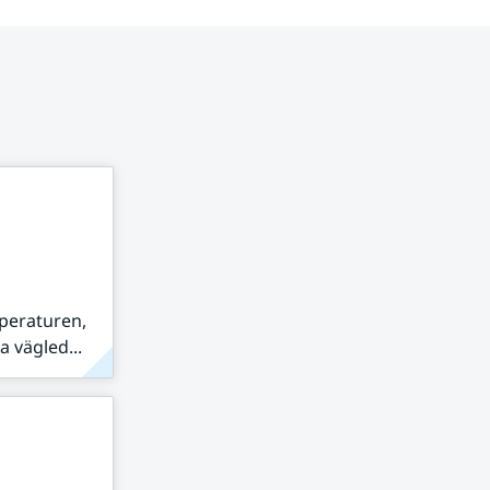
peraturen,
 vägled...