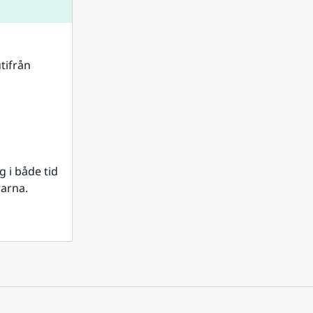
tifrån 
i både tid 
rarna.