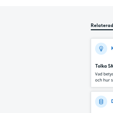
Relaterad
Tolka S
Vad bety
och hur s