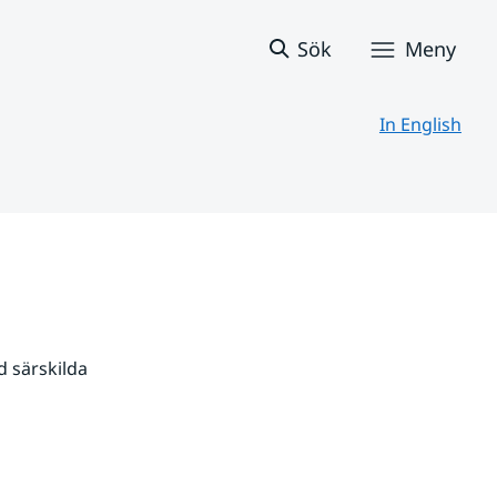
Sök
Meny
In English
 särskilda 