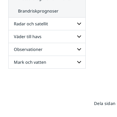
Brandriskprognoser
Radar och satellit
Väder till havs
Undersidor
för
Radar
Observationer
Undersidor
och
för
satellit
Väder
Mark och vatten
Undersidor
till
för
havs
Observationer
Undersidor
för
Mark
och
vatten
Dela sidan