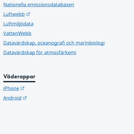
Nationella emissionsdatabasen
Länk till annan webbplats.
Luftwebb
Luftmiljödata
VattenWebb
Datavärdskap, oceanografi och marinbiologi
Datavärdskap för atmosfärkemi
Väderappar
Länk till annan webbplats.
iPhone
Länk till annan webbplats.
Android