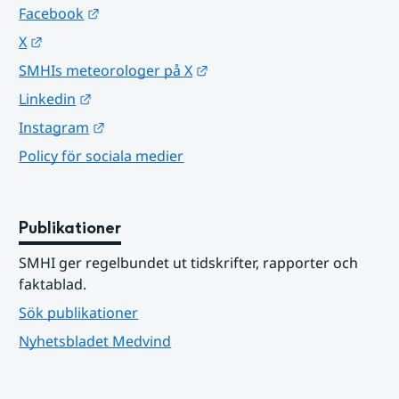
Länk till annan webbplats.
Facebook
Länk till annan webbplats.
X
Länk till annan webbplats.
SMHIs meteorologer på X
Länk till annan webbplats.
Linkedin
Länk till annan webbplats.
Instagram
Policy för sociala medier
Publikationer
SMHI ger regelbundet ut tidskrifter, rapporter och 
faktablad.
Sök publikationer
Nyhetsbladet Medvind