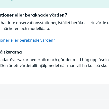
tioner eller beräknade värden?
r har inte observationsstationer, istället beräknas ett värde u
 i närheten och modelldata.
ioner eller beräknade värden?
på skurarna
radar övervakar nederbörd och gör det med hög upplösning 
Den är ett värdefullt hjälpmedel när man vill ha koll på sku