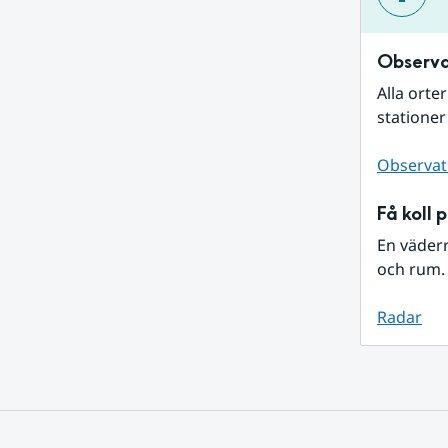
Observa
Alla orte
stationer
Observat
Få koll 
En väder
och rum. 
Radar