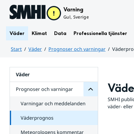
Hoppa till sidans innehåll
Varning
Gul, Sverige
Väder
Klimat
Data
Professionella tjänster
Start
Väder
Prognoser och varningar
Väderpr
varningar
och
Huvudinnehåll
Prognoser
för
Undersidor
Väder
Väde
Prognoser och varningar
SMHI public
Varningar och meddelanden
väder- eller
Väderprognos
Meteorologens kommentar