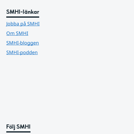
SMHI-länkar
Jobba på SMHI
Om SMHI
SMHI-bloggen
SMHI-podden
Följ SMHI