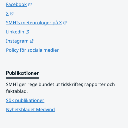
Länk till annan webbplats.
Facebook
Länk till annan webbplats.
X
Länk till annan webbplats.
SMHIs meteorologer på X
Länk till annan webbplats.
Linkedin
Länk till annan webbplats.
Instagram
Policy för sociala medier
Publikationer
SMHI ger regelbundet ut tidskrifter, rapporter och 
faktablad.
Sök publikationer
Nyhetsbladet Medvind