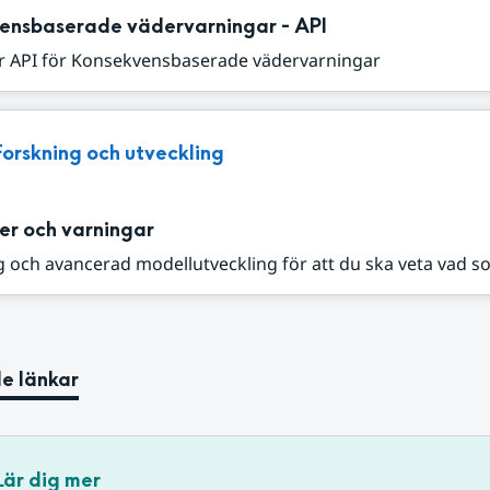
ensbaserade vädervarningar - API
r API för Konsekvensbaserade vädervarningar
Forskning och utveckling
er och varningar
 och avancerad modellutveckling för att du ska veta vad s
e länkar
Lär dig mer