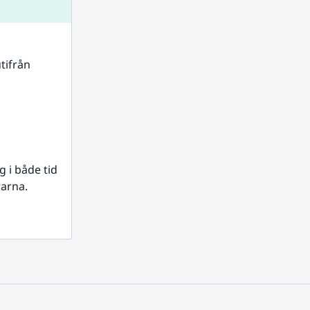
tifrån 
i både tid 
rarna.