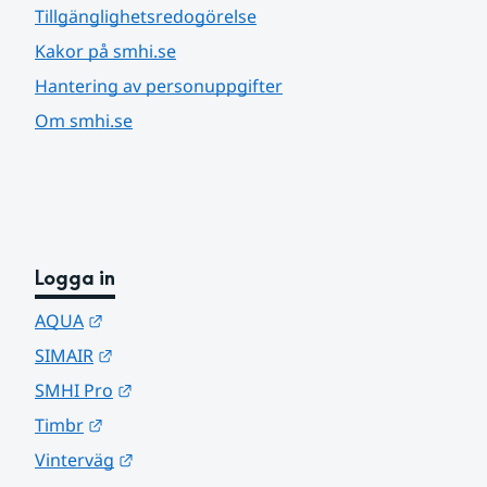
Tillgänglighetsredogörelse
Kakor på smhi.se
Hantering av personuppgifter
Om smhi.se
Logga in
Länk till annan webbplats.
AQUA
Länk till annan webbplats.
SIMAIR
Länk till annan webbplats.
SMHI Pro
Länk till annan webbplats.
Timbr
Länk till annan webbplats.
Vinterväg