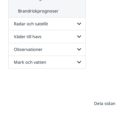
Brandriskprognoser
Radar och satellit
Väder till havs
Undersidor
för
Radar
Observationer
Undersidor
och
för
satellit
Väder
Mark och vatten
Undersidor
till
för
havs
Observationer
Undersidor
för
Mark
och
vatten
Dela sidan