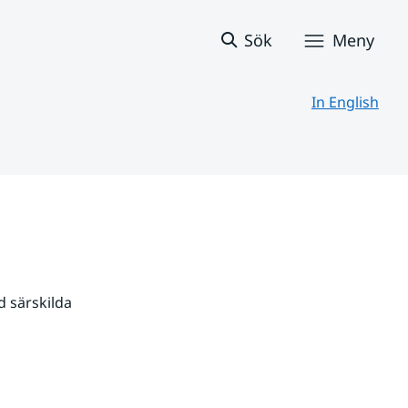
Sök
Meny
In English
 särskilda 