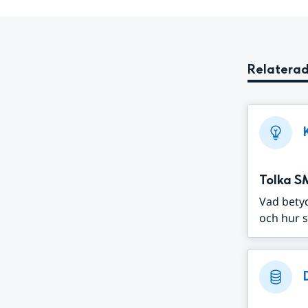
Relaterad
Tolka S
Vad bety
och hur s