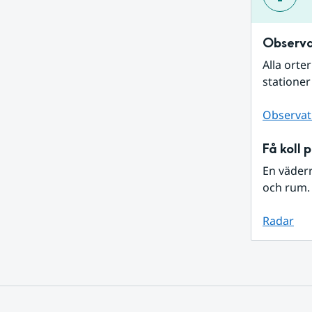
Observa
Alla orte
stationer
Observat
Få koll 
En väder
och rum. 
Radar