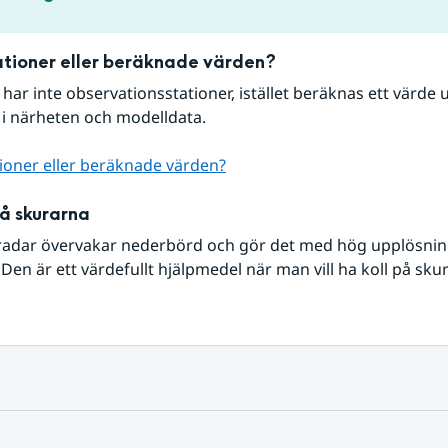
tioner eller beräknade värden?
r har inte observationsstationer, istället beräknas ett värde u
 i närheten och modelldata.
ioner eller beräknade värden?
på skurarna
radar övervakar nederbörd och gör det med hög upplösning 
Den är ett värdefullt hjälpmedel när man vill ha koll på sku