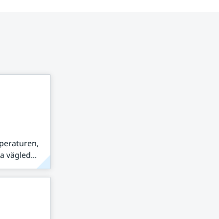
peraturen,
 vägled...