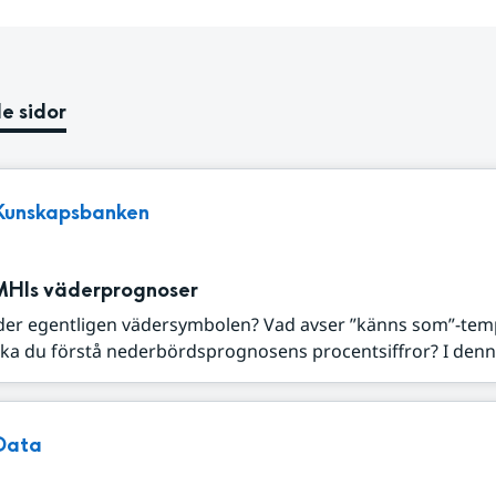
e sidor
Kunskapsbanken
MHIs väderprognoser
der egentligen vädersymbolen? Vad avser ”känns som”-tem
ka du förstå nederbördsprognosens procentsiffror? I denna
Data