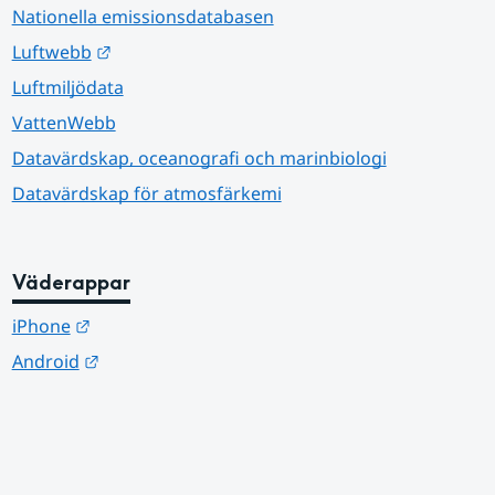
Nationella emissionsdatabasen
Länk till annan webbplats.
Luftwebb
Luftmiljödata
VattenWebb
Datavärdskap, oceanografi och marinbiologi
Datavärdskap för atmosfärkemi
Väderappar
Länk till annan webbplats.
iPhone
Länk till annan webbplats.
Android