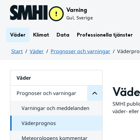
Hoppa till sidans innehåll
Varning
Gul, Sverige
Väder
Klimat
Data
Professionella tjänster
Start
Väder
Prognoser och varningar
Väderpr
varningar
och
Huvudinnehåll
Prognoser
för
Undersidor
Väder
Väde
Prognoser och varningar
SMHI public
Varningar och meddelanden
väder- eller
Väderprognos
Meteorologens kommentar