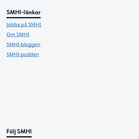
SMHI-länkar
Jobba på SMHI
Om SMHI
SMHI-bloggen
SMHI-podden
Följ SMHI