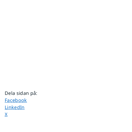
Dela sidan på
:
Dela sidan på
Facebook
Dela sidan på
LinkedIn
Dela sidan på
X