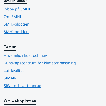
SMHI-länkar
Jobba på SMHI
Om SMHI
SMHI-bloggen
SMHI-podden
Teman
Havsmiljö i kust och hav
Kunskapscentrum för klimatanpassning
Luftkvalitet
SIMAIR
Sjöar och vattendrag
Om webbplatsen