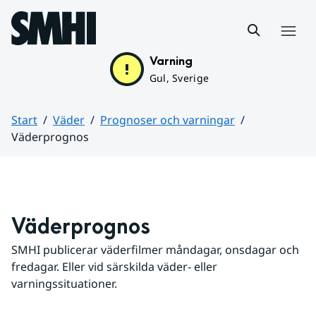
Hoppa till sidans innehåll
Meny
Varning
Gul, Sverige
Start
Väder
Prognoser och varningar
Väderprognos
Huvudinnehåll
Väderprognos
SMHI publicerar väderfilmer måndagar, onsdagar och 
fredagar. Eller vid särskilda väder- eller 
varningssituationer.