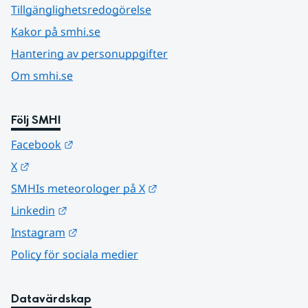
Tillgänglighetsredogörelse
Kakor på smhi.se
Hantering av personuppgifter
Om smhi.se
Följ SMHI
Länk till annan webbplats.
Facebook
Länk till annan webbplats.
X
Länk till annan webbplats.
SMHIs meteorologer på X
Länk till annan webbplats.
Linkedin
Länk till annan webbplats.
Instagram
Policy för sociala medier
Datavärdskap