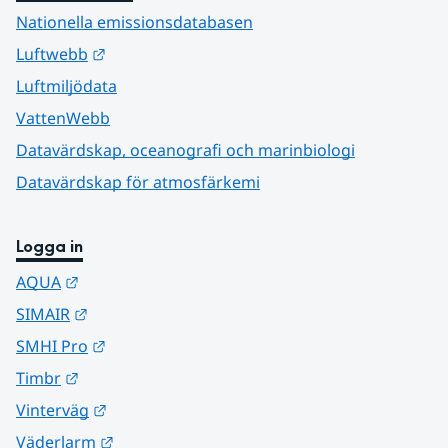
Nationella emissionsdatabasen
Länk till annan webbplats.
Luftwebb
Luftmiljödata
VattenWebb
Datavärdskap, oceanografi och marinbiologi
Datavärdskap för atmosfärkemi
Logga in
Länk till annan webbplats.
AQUA
Länk till annan webbplats.
SIMAIR
Länk till annan webbplats.
SMHI Pro
Länk till annan webbplats.
Timbr
Länk till annan webbplats.
Vinterväg
Länk till annan webbplats.
Väderlarm