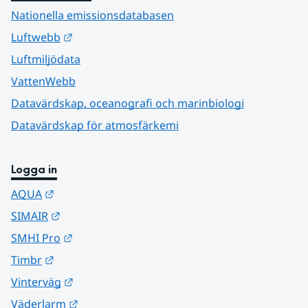
Nationella emissionsdatabasen
Länk till annan webbplats.
Luftwebb
Luftmiljödata
VattenWebb
Datavärdskap, oceanografi och marinbiologi
Datavärdskap för atmosfärkemi
Logga in
Länk till annan webbplats.
AQUA
Länk till annan webbplats.
SIMAIR
Länk till annan webbplats.
SMHI Pro
Länk till annan webbplats.
Timbr
Länk till annan webbplats.
Vinterväg
Länk till annan webbplats.
Väderlarm